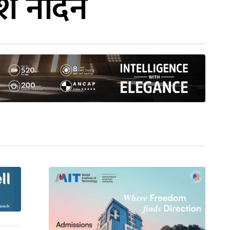
श नदिने