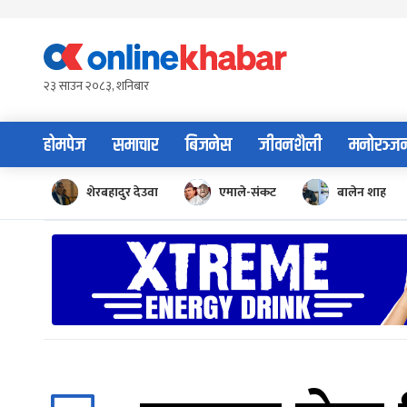
Skip
to
content
२३ साउन २०८३, शनिबार
होमपेज
समाचार
बिजनेस
जीवनशैली
मनोरञ्ज
शेरबहादुर देउवा
एमाले-संकट
बालेन शाह