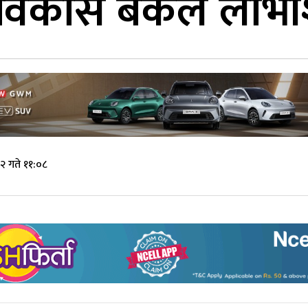
विकास बैंकले लाभां
२ गते ११:०८