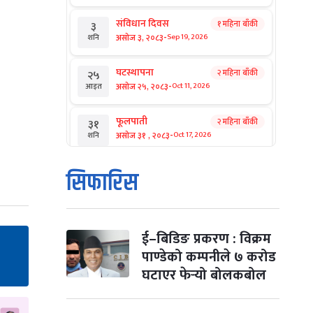
संविधान दिवस
१ महिना बाँकी
३
-
असोज ३, २०८३
Sep 19, 2026
शनि
घटस्थापना
२ महिना बाँकी
२५
-
असोज २५, २०८३
Oct 11, 2026
आइत
फूलपाती
२ महिना बाँकी
३१
-
असोज ३१ , २०८३
Oct 17, 2026
शनि
कार्तिक सङ्क्रान्ति
२ महिना बाँकी
१
सिफारिस
-
कार्तिक १, २०८३
Oct 18, 2026
आइत
महानवमी
२ महिना बाँकी
३
-
कार्तिक ३, २०८३
Oct 20, 2026
मंगल
ई–बिडिङ प्रकरण : विक्रम
पाण्डेको कम्पनीले ७ करोड
विजयादशमी
२ महिना बाँकी
४
घटाएर फेर्‍यो बोलकबोल
-
कार्तिक ४, २०८३
Oct 21, 2026
बुध