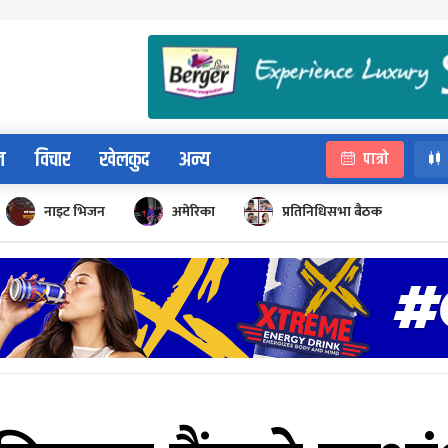
न
विचार
खेलकुद
अन्य
पात्रो
नाइट भिजन
अमेरिका
प्रतिनिधिसभा बैठक