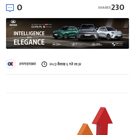
0
230
SHARES
अनलाइनखबर
२०८३ वैशाख ६ गते ११:३२