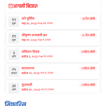
आगामी बिदाहरु
जनै पूर्णिमा
२१ दिन बाँकी
१२
-
भाद्र १२, २०८३
Aug 28, 2026
शुक्र
श्रीकृष्ण जन्माष्टमी व्रत
२८ दिन बाँकी
१९
-
भाद्र १९, २०८३
Sep 4, 2026
शुक्र
संविधान दिवस
१ महिना बाँकी
३
-
असोज ३, २०८३
Sep 19, 2026
शनि
घटस्थापना
२ महिना बाँकी
२५
-
असोज २५, २०८३
Oct 11, 2026
आइत
फूलपाती
२ महिना बाँकी
३१
-
असोज ३१ , २०८३
Oct 17, 2026
शनि
कार्तिक सङ्क्रान्ति
२ महिना बाँकी
१
सिफारिस