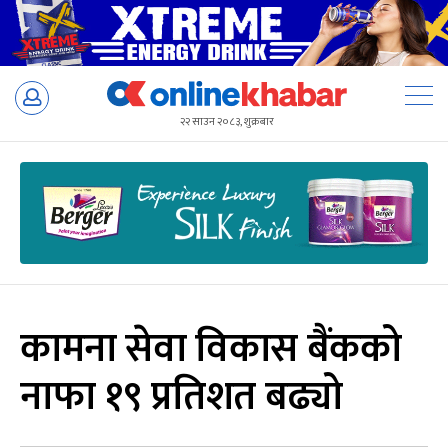
Skip
to
२२ साउन २०८३, शुक्रबार
content
कामना सेवा विकास बैंकको
नाफा १९ प्रतिशत बढ्यो