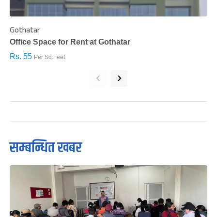
Gothatar
S
Office Space for Rent at Gothatar
H
Rs. 55
R
Per Sq.Feet
‹
›
सम्बन्धित खबर