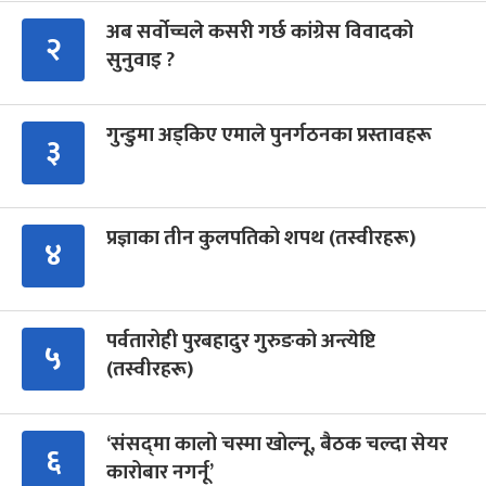
अब सर्वोच्चले कसरी गर्छ कांग्रेस विवादको
२
सुनुवाइ ?
गुन्डुमा अड्किए एमाले पुनर्गठनका प्रस्तावहरू
३
प्रज्ञाका तीन कुलपतिको शपथ (तस्वीरहरू)
४
पर्वतारोही पुरबहादुर गुरुङको अन्त्येष्टि
५
(तस्वीरहरू)
‘संसद्‍मा कालो चस्मा खोल्नू, बैठक चल्दा सेयर
६
कारोबार नगर्नू’