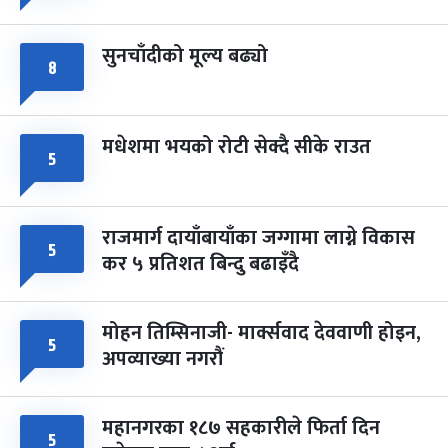
सुनचाँदीको मूल्य बढ्यो
८
मधेशमा भयको रोटी सेक्दै सीके राउत
५
राजमार्ग दायाँबायाँका जग्गामा लाग्ने विकास
५
कर ५ प्रतिशत बिन्दु बढाइँदै
मोहन तिम्सिनाजी- मार्क्सवाद देववाणी होइन,
५
अपव्याख्या नगरौं
महानगरका १८७ सहकारीले फिर्ता दिन
५