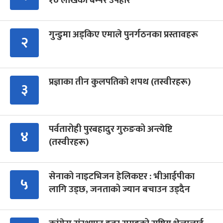
१० लाखको बम्पर उपहार
गुन्डुमा अड्किए एमाले पुनर्गठनका प्रस्तावहरू
२
प्रज्ञाका तीन कुलपतिको शपथ (तस्वीरहरू)
३
पर्वतारोही पुरबहादुर गुरुङको अन्त्येष्टि
४
(तस्वीरहरू)
सेनाको नाइटभिजन हेलिकप्टर : भीआईपीका
५
लागि उड्छ, जनताको ज्यान बचाउन उड्दैन