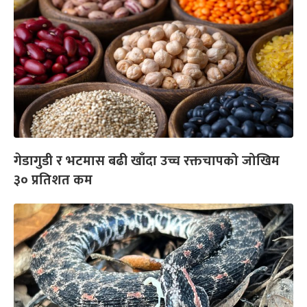
गेडागुडी र भटमास बढी खाँदा उच्च रक्तचापको जोखिम
३० प्रतिशत कम