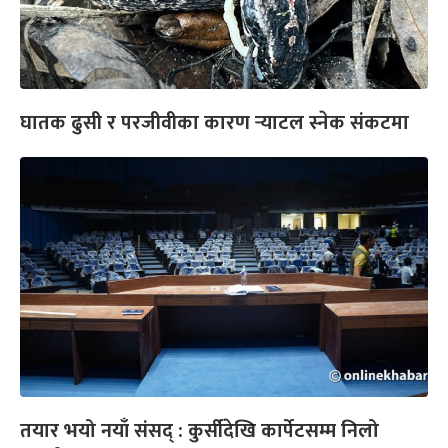
घातक ढुसी र परजीवीका कारण र्‍याटल स्नेक संकटमा
तयार भयो नयाँ संसद् : कुर्सीदेखि कार्पेटसम्म निलो