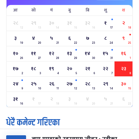
आ
सो
मं
बु
बि
शु
श
सहिद दिवस
५ महिना बाँकी
१६
-
माघ १६, २०८३
Jan 30, 2027
शनि
२८
२९
३०
३१
३२
१
२
12
13
14
15
16
17
18
सोनम ल्होछार
६ महिना बाँकी
२४
३
४
५
६
७
८
९
-
माघ २४, २०८३
Feb 7, 2027
आइत
19
20
21
22
23
24
25
१०
११
१२
१३
१४
१५
१६
महाशिवरात्रि व्रत
७ महिना बाँकी
२२
26
27
-
28
29
30
31
1
फाल्गुन २२, २०८३
Mar 6, 2027
शनि
१७
१८
१९
२०
२१
२२
२३
2
3
4
5
6
7
8
अन्तराष्ट्रिय नारी दिवस
७ महिना बाँकी
२४
-
फाल्गुन २४, २०८३
Mar 8, 2027
सोम
२४
२५
२६
२७
२८
२९
३०
9
10
11
12
13
14
15
ग्याल्पो ल्होसार
७ महिना बाँकी
२५
३१
१
२
३
४
५
६
-
फाल्गुन २५, २०८३
Mar 9, 2027
मंगल
16
17
18
19
20
21
22
धेरै कमेन्ट गरिएका
पूर्णिमा व्रत
७ महिना बाँकी
७
-
चैत्र ७, २०८३
Mar 21, 2027
आइत