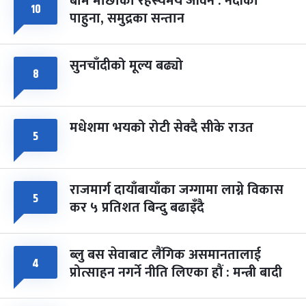
बाम माछाको रहस्यमय जीवन : नदीका
फागुपूर्णिमा
७ महिना बाँकी
८
१०
पाहुना, समुद्रका सन्तान
-
चैत्र ८, २०८३
Mar 22, 2027
सोम
सुनचाँदीको मूल्य बढ्यो
८
मधेशमा भयको रोटी सेक्दै सीके राउत
५
राजमार्ग दायाँबायाँका जग्गामा लाग्ने विकास
५
कर ५ प्रतिशत बिन्दु बढाइँदै
ब्लु बस सेवाबाट लैंगिक असमानतालाई
४
प्रोत्साहन नगर्ने नीति लिएका हौं : मन्त्री बादी