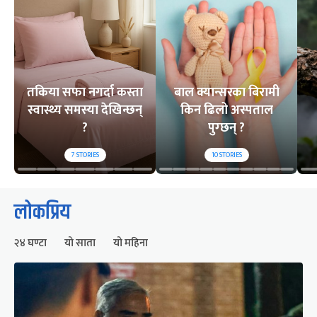
तकिया सफा नगर्दा कस्ता
बाल क्यान्सरका बिरामी
स्वास्थ्य समस्या देखिन्छन्
किन ढिलो अस्पताल
?
पुग्छन् ?
7
STORIES
10
STORIES
लोकप्रिय
२४ घण्टा
यो साता
यो महिना