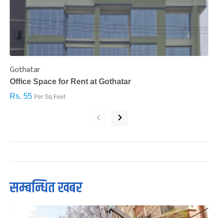
Gothatar
S
Office Space for Rent at Gothatar
H
Rs. 55
R
Per Sq.Feet
‹
›
सम्बन्धित खबर