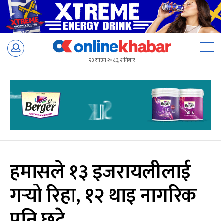
Skip
to
२३ साउन २०८३, शनिबार
content
हमासले १३ इजरायलीलाई
गर्‍यो रिहा, १२ थाइ नागरिक
पनि छुटे