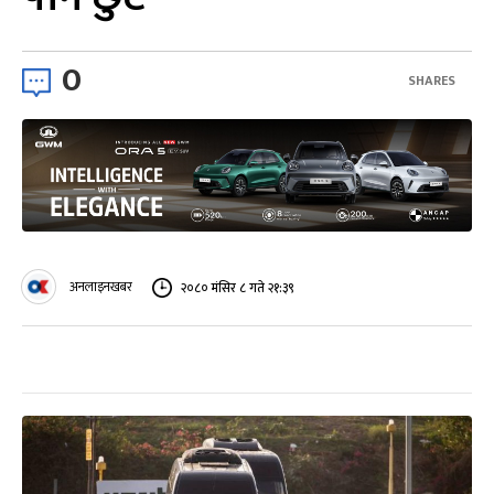
0
SHARES
अनलाइनखबर
२०८० मंसिर ८ गते २१:३९