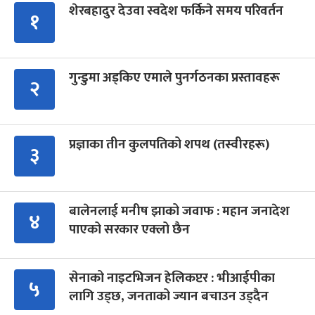
शेरबहादुर देउवा स्वदेश फर्किने समय परिवर्तन
१
गुन्डुमा अड्किए एमाले पुनर्गठनका प्रस्तावहरू
२
प्रज्ञाका तीन कुलपतिको शपथ (तस्वीरहरू)
३
बालेनलाई मनीष झाको जवाफ : महान जनादेश
४
पाएको सरकार एक्लो छैन
सेनाको नाइटभिजन हेलिकप्टर : भीआईपीका
५
लागि उड्छ, जनताको ज्यान बचाउन उड्दैन