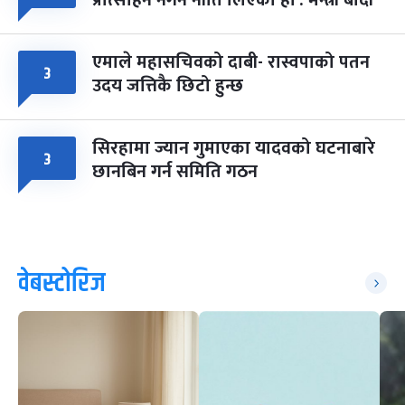
एमाले महासचिवको दाबी- रास्वपाको पतन
३
उदय जत्तिकै छिटो हुन्छ
सिरहामा ज्यान गुमाएका यादवको घटनाबारे
३
छानबिन गर्न समिति गठन
वेबस्टोरिज