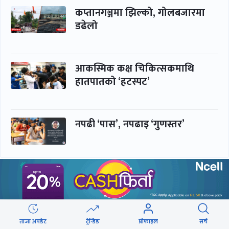
कप्तानगञ्जमा झिल्को, गोलबजारमा
डढेलो
आकस्मिक कक्ष चिकित्सकमाथि
हातपातको ‘हटस्पट’
नपढी ‘पास’, नपढाइ ‘गुणस्तर’
समाचार
बिजनेस
समाज
बजार
विचार/ब्लग
पर्यटन
ताजा अपडेट
ट्रेन्डिङ
प्रोफाइल
सर्च