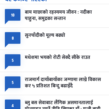
-
चैत्र ७, २०८३
Mar 21, 2027
आइत
बाम माछाको रहस्यमय जीवन : नदीका
१०
फागुपूर्णिमा
७ महिना बाँकी
८
पाहुना, समुद्रका सन्तान
-
चैत्र ८, २०८३
Mar 22, 2027
सोम
सुनचाँदीको मूल्य बढ्यो
८
मधेशमा भयको रोटी सेक्दै सीके राउत
५
राजमार्ग दायाँबायाँका जग्गामा लाग्ने विकास
५
कर ५ प्रतिशत बिन्दु बढाइँदै
ब्लु बस सेवाबाट लैंगिक असमानतालाई
४
प्रोत्साहन नगर्ने नीति लिएका हौं : मन्त्री बादी