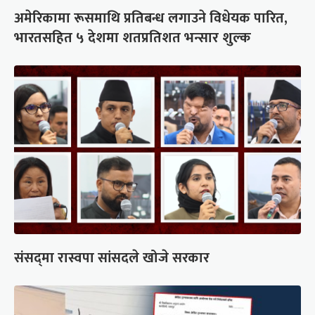
अमेरिकामा रूसमाथि प्रतिबन्ध लगाउने विधेयक पारित,
भारतसहित ५ देशमा शतप्रतिशत भन्सार शुल्क
संसद्‍मा रास्वपा सांसदले खोजे सरकार