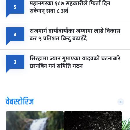
महानगरका १८७ सहकारीले फिर्ता दिन
५
सकेनन् सवा ८ अर्ब
राजमार्ग दायाँबायाँका जग्गामा लाग्ने विकास
४
कर ५ प्रतिशत बिन्दु बढाइँदै
सिरहामा ज्यान गुमाएका यादवको घटनाबारे
३
छानबिन गर्न समिति गठन
वेबस्टोरिज