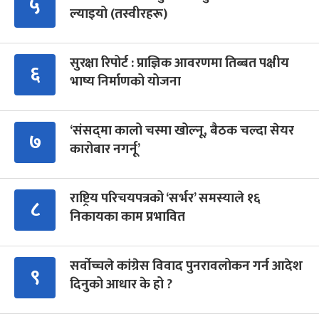
५
ल्याइयो (तस्वीरहरू)
सुरक्षा रिपोर्ट : प्राज्ञिक आवरणमा तिब्बत पक्षीय
६
भाष्य निर्माणको योजना
‘संसद्‍मा कालो चस्मा खोल्नू, बैठक चल्दा सेयर
७
कारोबार नगर्नू’
राष्ट्रिय परिचयपत्रको ‘सर्भर’ समस्याले १६
८
निकायका काम प्रभावित
सर्वोच्चले कांग्रेस विवाद पुनरावलोकन गर्न आदेश
९
दिनुको आधार के हो ?