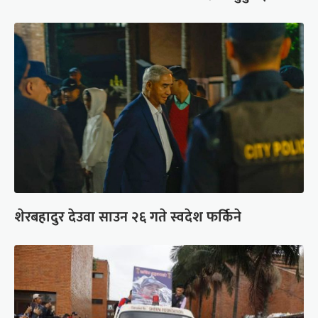
शेरबहादुर देउवा साउन २६ गते स्वदेश फर्किने