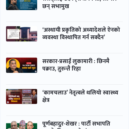
छन् सभामुख
‘अस्थायी प्रकृतिको अध्यादेशले ऐनको
व्यवस्था विस्थापित गर्न सक्दैन’
सरकार-प्रसाईं लुकामारी : छिनमै
पक्राउ, तुरुन्तै रिहा
‘कामचलाउ’ नेतृत्वले थलियो स्वास्थ्य
क्षेत्र
पूर्णबहादुर-शेखर : पार्टी सभापति