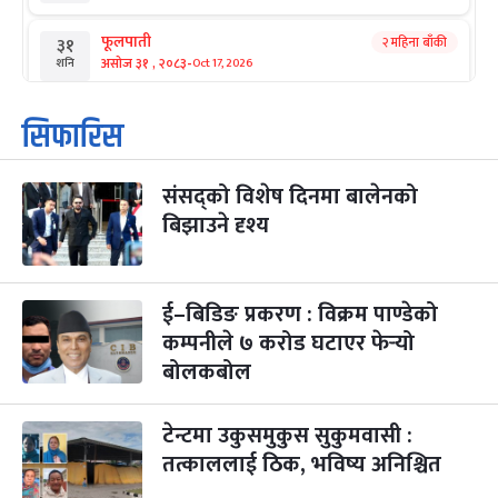
फूलपाती
२ महिना बाँकी
३१
-
असोज ३१ , २०८३
Oct 17, 2026
शनि
कार्तिक सङ्क्रान्ति
२ महिना बाँकी
१
सिफारिस
-
कार्तिक १, २०८३
Oct 18, 2026
आइत
संसद्को विशेष दिनमा बालेनको
महानवमी
२ महिना बाँकी
३
-
बिझाउने दृश्य
कार्तिक ३, २०८३
Oct 20, 2026
मंगल
विजयादशमी
२ महिना बाँकी
४
-
कार्तिक ४, २०८३
Oct 21, 2026
बुध
ई–बिडिङ प्रकरण : विक्रम पाण्डेको
कम्पनीले ७ करोड घटाएर फेर्‍यो
पापा‌ङ्कुशा एकादशी व्रत
२ महिना बाँकी
५
बोलकबोल
-
कार्तिक ५, २०८३
Oct 22, 2026
बिहि
टेन्टमा उकुसमुकुस सुकुमवासी :
कुकुर तिहार
३ महिना बाँकी
२२
-
कार्तिक २२, २०८३
Nov 8, 2026
आइत
तत्काललाई ठिक, भविष्य अनिश्चित