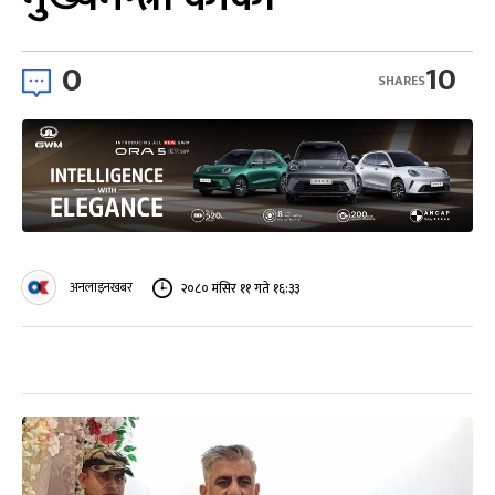
0
10
SHARES
अनलाइनखबर
२०८० मंसिर ११ गते १६:३३