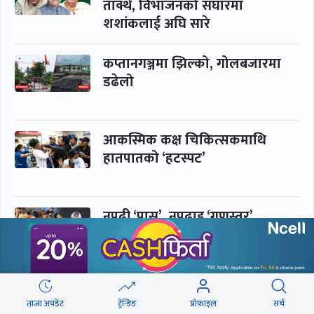
ताक्थे, विभाजनको संघारमा
शशांकलाई अघि सारे
कप्तानगञ्जमा झिल्को, गोलबजारमा
डढेलो
आकस्मिक कक्ष चिकित्सकमाथि
हातपातको ‘हटस्पट’
नपढी ‘पास’, नपढाइ ‘गुणस्तर’
समाचार
बिजनेस
ताजा अपडेट
ट्रेन्डिङ
प्रोफाइल
सर्च