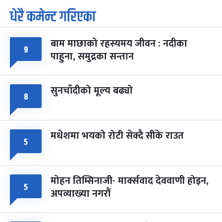
धेरै कमेन्ट गरिएका
पूर्णिमा व्रत
७ महिना बाँकी
७
-
चैत्र ७, २०८३
Mar 21, 2027
आइत
बाम माछाको रहस्यमय जीवन : नदीका
फागुपूर्णिमा
७ महिना बाँकी
८
९
पाहुना, समुद्रका सन्तान
-
चैत्र ८, २०८३
Mar 22, 2027
सोम
सुनचाँदीको मूल्य बढ्यो
८
मधेशमा भयको रोटी सेक्दै सीके राउत
५
मोहन तिम्सिनाजी- मार्क्सवाद देववाणी होइन,
५
अपव्याख्या नगरौं