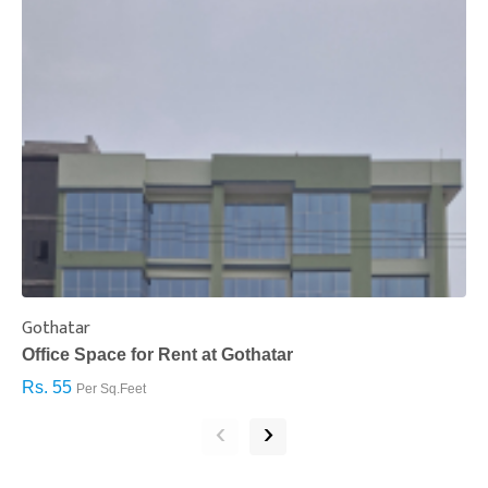
Gothatar
S
Office Space for Rent at Gothatar
H
Rs. 55
R
Per Sq.Feet
‹
›