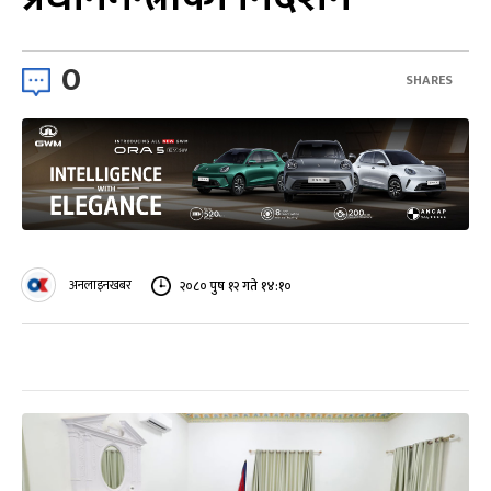
0
SHARES
अनलाइनखबर
२०८० पुष १२ गते १४:१०