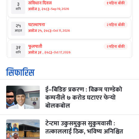
संविधान दिवस
१ महिना बाँकी
३
-
असोज ३, २०८३
Sep 19, 2026
शनि
घटस्थापना
२ महिना बाँकी
२५
-
असोज २५, २०८३
Oct 11, 2026
आइत
फूलपाती
२ महिना बाँकी
३१
-
असोज ३१ , २०८३
Oct 17, 2026
शनि
कार्तिक सङ्क्रान्ति
२ महिना बाँकी
१
सिफारिस
-
कार्तिक १, २०८३
Oct 18, 2026
आइत
ई–बिडिङ प्रकरण : विक्रम पाण्डेको
महानवमी
२ महिना बाँकी
३
-
कम्पनीले ७ करोड घटाएर फेर्‍यो
कार्तिक ३, २०८३
Oct 20, 2026
मंगल
बोलकबोल
विजयादशमी
२ महिना बाँकी
४
-
कार्तिक ४, २०८३
Oct 21, 2026
बुध
टेन्टमा उकुसमुकुस सुकुमवासी :
तत्काललाई ठिक, भविष्य अनिश्चित
पापा‌ङ्कुशा एकादशी व्रत
२ महिना बाँकी
५