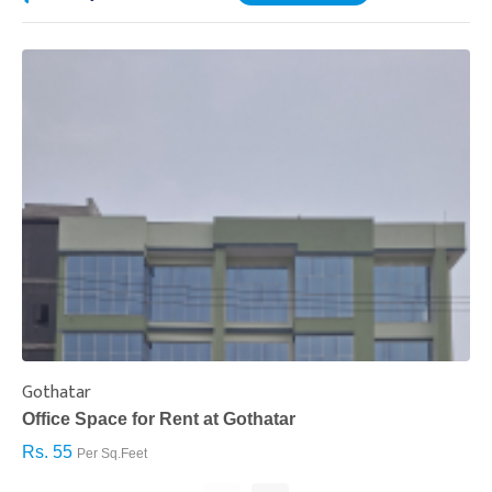
Gothatar
S
Office Space for Rent at Gothatar
H
Rs. 55
R
Per Sq.Feet