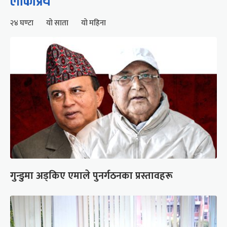
लोकप्रिय
२४ घण्टा
यो साता
यो महिना
गुन्डुमा अड्किए एमाले पुनर्गठनका प्रस्तावहरू