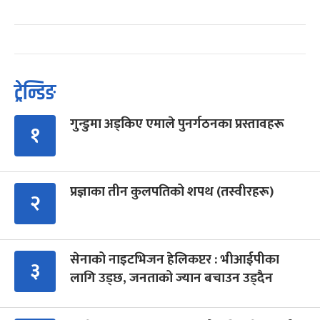
ट्रेन्डिङ
गुन्डुमा अड्किए एमाले पुनर्गठनका प्रस्तावहरू
१
प्रज्ञाका तीन कुलपतिको शपथ (तस्वीरहरू)
२
सेनाको नाइटभिजन हेलिकप्टर : भीआईपीका
३
लागि उड्छ, जनताको ज्यान बचाउन उड्दैन