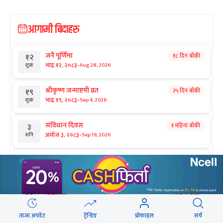
आगामी बिदाहरु
जनै पूर्णिमा
१८ दिन बाँकी
१२
-
भाद्र १२, २०८३
Aug 28, 2026
शुक्र
श्रीकृष्ण जन्माष्टमी व्रत
२५ दिन बाँकी
१९
-
भाद्र १९, २०८३
Sep 4, 2026
शुक्र
संविधान दिवस
१ महिना बाँकी
३
-
असोज ३, २०८३
Sep 19, 2026
शनि
घटस्थापना
२ महिना बाँकी
२५
-
असोज २५, २०८३
Oct 11, 2026
आइत
फूलपाती
२ महिना बाँकी
३१
-
असोज ३१ , २०८३
Oct 17, 2026
शनि
ताजा अपडेट
ट्रेन्डिङ
प्रोफाइल
सर्च