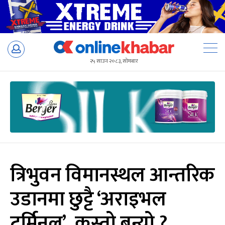
Skip
to
२५ साउन २०८३, सोमबार
content
त्रिभुवन विमानस्थल आन्तरिक
उडानमा छुट्टै ‘अराइभल
टर्मिनल’, कस्तो बन्यो ?