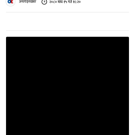
अनलाइनखबर
२०८० माघ १५ गते १८:२०