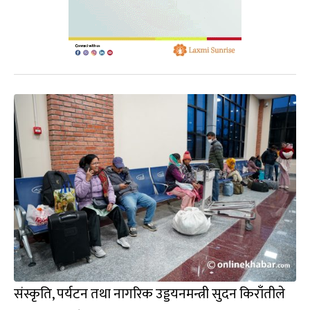
संस्कृति, पर्यटन तथा नागरिक उड्डयनमन्त्री सुदन किराँतीले