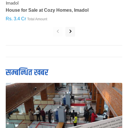
Imadol
B
House for Sale at Cozy Homes, Imadol
B
Rs. 3.4 Cr
R
Total Amount
‹
›
सम्बन्धित खबर