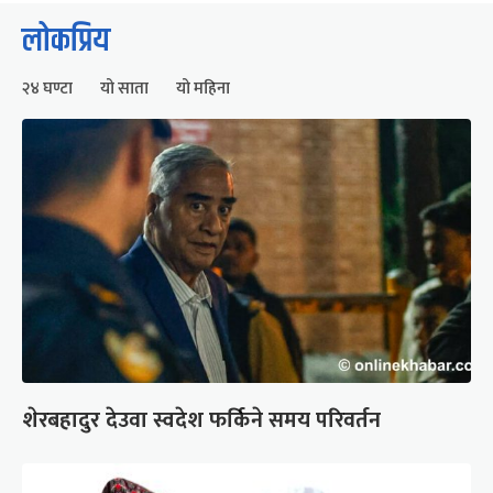
लोकप्रिय
२४ घण्टा
यो साता
यो महिना
शेरबहादुर देउवा स्वदेश फर्किने समय परिवर्तन