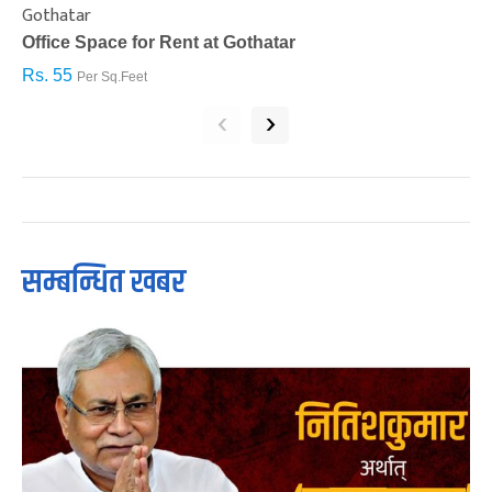
Gothatar
S
Office Space for Rent at Gothatar
H
Rs. 55
R
Per Sq.Feet
‹
›
सम्बन्धित खबर