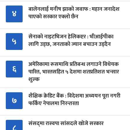
बालेनलाई मनीष झाको जवाफ : महान जनादेश
४
पाएको सरकार एक्लो छैन
सेनाको नाइटभिजन हेलिकप्टर : भीआईपीका
५
लागि उड्छ, जनताको ज्यान बचाउन उड्दैन
अमेरिकामा रूसमाथि प्रतिबन्ध लगाउने विधेयक
६
पारित, भारतसहित ५ देशमा शतप्रतिशत भन्सार
शुल्क
शैक्षिक क्रेडिट बैंक : विदेशमा अध्ययन पूरा नगरी
७
फर्किए नेपालमा निरन्तरता
संसद्‍मा रास्वपा सांसदले खोजे सरकार
८