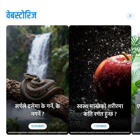
वेबस्टोरिज
सर्पले डसेमा के गर्ने, के
स्वस्थ मान्छेको शरीरमा
ए
नगर्ने ?
कति रगत हुन्छ ?
6
STORIES
7
STORIES