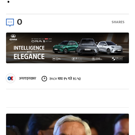
0
SHARES
अनलाइनखबर
२०८० माघ १५ गते १८:५३