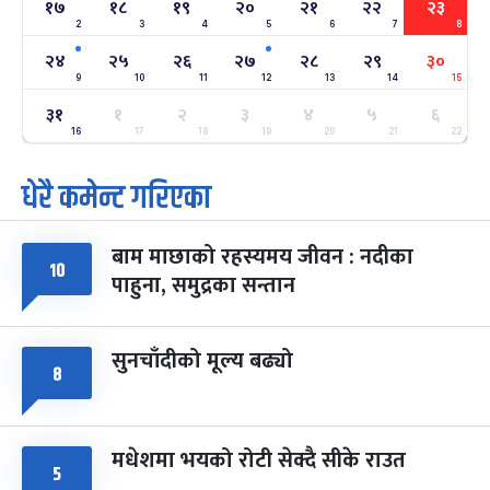
१७
१८
१९
२०
२१
२२
२३
2
3
4
5
6
7
8
अन्तराष्ट्रिय नारी दिवस
७ महिना बाँकी
२४
-
फाल्गुन २४, २०८३
Mar 8, 2027
सोम
२४
२५
२६
२७
२८
२९
३०
9
10
11
12
13
14
15
ग्याल्पो ल्होसार
७ महिना बाँकी
२५
३१
१
२
३
४
५
६
-
फाल्गुन २५, २०८३
Mar 9, 2027
मंगल
16
17
18
19
20
21
22
धेरै कमेन्ट गरिएका
पूर्णिमा व्रत
७ महिना बाँकी
७
-
चैत्र ७, २०८३
Mar 21, 2027
आइत
बाम माछाको रहस्यमय जीवन : नदीका
फागुपूर्णिमा
७ महिना बाँकी
८
१०
पाहुना, समुद्रका सन्तान
-
चैत्र ८, २०८३
Mar 22, 2027
सोम
सुनचाँदीको मूल्य बढ्यो
८
मधेशमा भयको रोटी सेक्दै सीके राउत
५