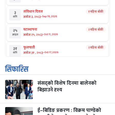
संविधान दिवस
१ महिना बाँकी
३
-
असोज ३, २०८३
Sep 19, 2026
शनि
घटस्थापना
२ महिना बाँकी
२५
-
असोज २५, २०८३
Oct 11, 2026
आइत
फूलपाती
२ महिना बाँकी
३१
-
असोज ३१ , २०८३
Oct 17, 2026
शनि
कार्तिक सङ्क्रान्ति
२ महिना बाँकी
१
सिफारिस
-
कार्तिक १, २०८३
Oct 18, 2026
आइत
संसद्को विशेष दिनमा बालेनको
महानवमी
२ महिना बाँकी
३
-
बिझाउने दृश्य
कार्तिक ३, २०८३
Oct 20, 2026
मंगल
विजयादशमी
२ महिना बाँकी
४
-
कार्तिक ४, २०८३
Oct 21, 2026
बुध
ई–बिडिङ प्रकरण : विक्रम पाण्डेको