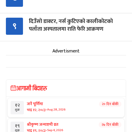
दिउँसो डाक्टर, नर्स कुटिएको कालीकोटको
९
पलाँता अस्पतालमा राति फेरि आक्रमण
Advertisment
आगामी बिदाहरु
जनै पूर्णिमा
२० दिन बाँकी
१२
-
भाद्र १२, २०८३
Aug 28, 2026
शुक्र
श्रीकृष्ण जन्माष्टमी व्रत
२७ दिन बाँकी
१९
-
भाद्र १९, २०८३
Sep 4, 2026
शुक्र