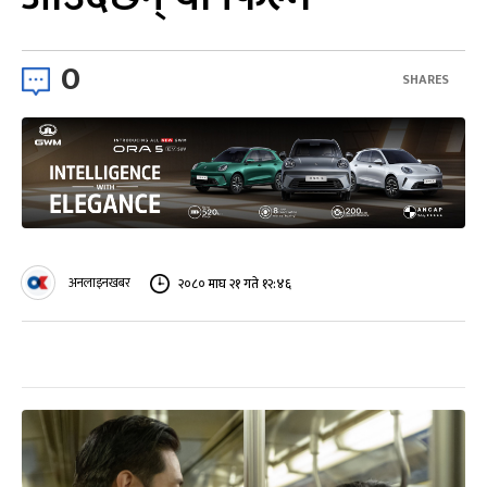
0
SHARES
अनलाइनखबर
२०८० माघ २१ गते १२:४६