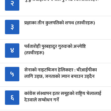
२
प्रज्ञाका तीन कुलपतिको शपथ (तस्वीरहरू)
३
पर्वतारोही पुरबहादुर गुरुङको अन्त्येष्टि
४
(तस्वीरहरू)
सेनाको नाइटभिजन हेलिकप्टर : भीआईपीका
५
लागि उड्छ, जनताको ज्यान बचाउन उड्दैन
कांग्रेस संस्थापन इतर समूहको राष्ट्रिय भेलालाई
६
देउवाले सम्बोधन गर्ने