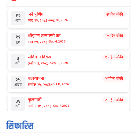
जनै पूर्णिमा
२१ दिन बाँकी
१२
-
भाद्र १२, २०८३
Aug 28, 2026
शुक्र
श्रीकृष्ण जन्माष्टमी व्रत
२८ दिन बाँकी
१९
-
भाद्र १९, २०८३
Sep 4, 2026
शुक्र
संविधान दिवस
१ महिना बाँकी
३
-
असोज ३, २०८३
Sep 19, 2026
शनि
घटस्थापना
२ महिना बाँकी
२५
-
असोज २५, २०८३
Oct 11, 2026
आइत
फूलपाती
२ महिना बाँकी
३१
-
असोज ३१ , २०८३
Oct 17, 2026
शनि
कार्तिक सङ्क्रान्ति
२ महिना बाँकी
१
सिफारिस
-
कार्तिक १, २०८३
Oct 18, 2026
आइत