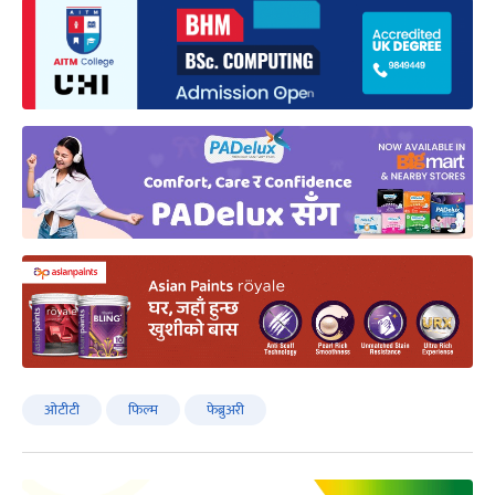
ओटीटी
फिल्म
फेब्रुअरी