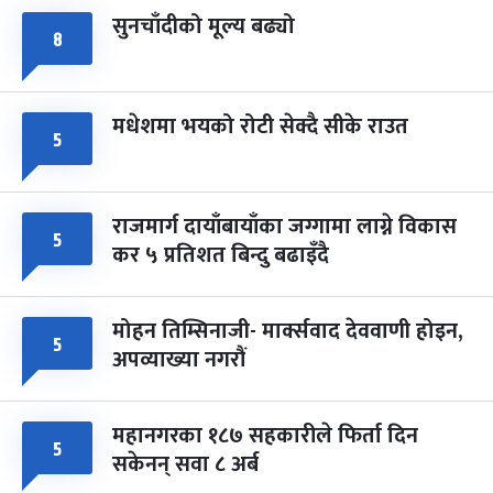
सुनचाँदीको मूल्य बढ्यो
८
मधेशमा भयको रोटी सेक्दै सीके राउत
५
राजमार्ग दायाँबायाँका जग्गामा लाग्ने विकास
५
कर ५ प्रतिशत बिन्दु बढाइँदै
मोहन तिम्सिनाजी- मार्क्सवाद देववाणी होइन,
५
अपव्याख्या नगरौं
महानगरका १८७ सहकारीले फिर्ता दिन
५
सकेनन् सवा ८ अर्ब