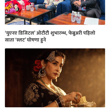
‘युएनए डिजिटल’ ओटीटी शुभारम्भ, फेब्रुअरी पहिलो
साता ‘स्लट’ घोषणा हुने