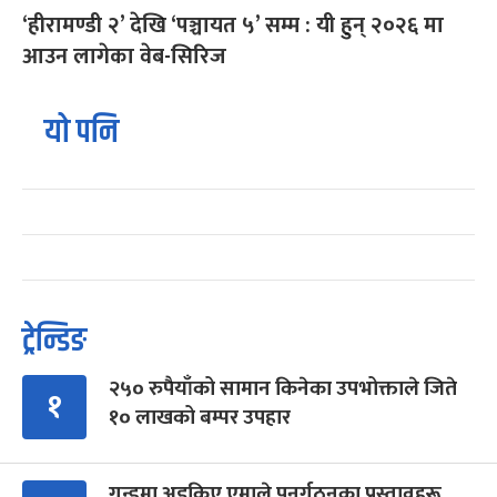
‘हीरामण्डी २’ देखि ‘पञ्चायत ५’ सम्म : यी हुन् २०२६ मा
आउन लागेका वेब-सिरिज
यो पनि
ट्रेन्डिङ
२५० रुपैयाँको सामान किनेका उपभोक्ताले जिते
१
१० लाखको बम्पर उपहार
गुन्डुमा अड्किए एमाले पुनर्गठनका प्रस्तावहरू