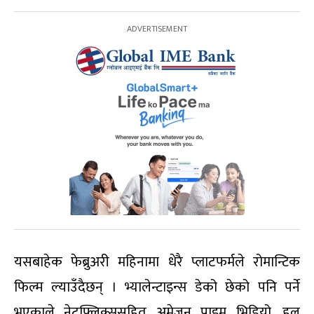
यसबाहेक फेब्रुअरी महिनामा धेरै प्लाटफर्मले रोमान्टिक
फिल्म ल्याउँदैछन् । भ्यालेन्टाइन्स डेको छेको पनि पर्ने
भएकाले नेटफ्लिक्ससहित अमेजन प्राइम भिडियो, हुलु