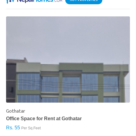
HOT PROPERTIES
Gothatar
S
Office Space for Rent at Gothatar
H
Rs. 55
R
Per Sq.Feet