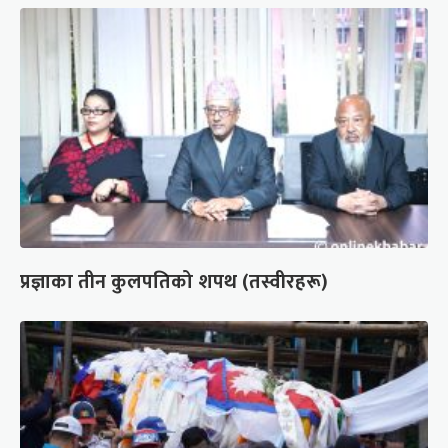
प्रज्ञाका तीन कुलपतिको शपथ (तस्वीरहरू)