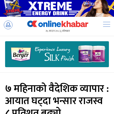
Skip
to
२५ साउन २०८३, सोमबार
content
७ महिनाको वैदेशिक व्यापार :
आयात घट्दा भन्सार राजस्व
८ प्रतिशत बढ्यो