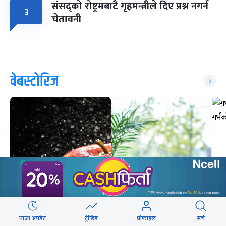
संसद्को रोष्ट्रमबाटै गृहमन्त्रीले दिए प्रश्न नगर्न
३
चेतावनी
वेबस्टोरिज
ग
ताजा अपडेट
ट्रेन्डिङ
प्रोफाइल
सर्च