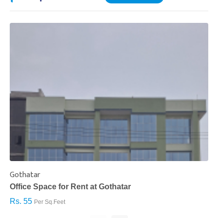
Gothatar
S
Office Space for Rent at Gothatar
H
Rs. 55
R
Per Sq.Feet