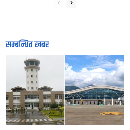
‹
›
सम्बन्धित खबर