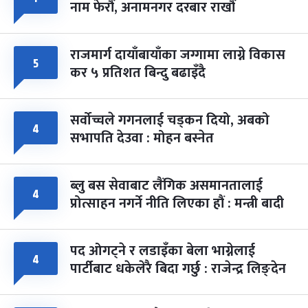
नाम फेरौं, अनामनगर दरबार राखौं
राजमार्ग दायाँबायाँका जग्गामा लाग्ने विकास
५
कर ५ प्रतिशत बिन्दु बढाइँदै
सर्वोच्चले गगनलाई चड्कन दियो, अबको
४
सभापति देउवा : मोहन बस्नेत
ब्लु बस सेवाबाट लैंगिक असमानतालाई
४
प्रोत्साहन नगर्ने नीति लिएका हौं : मन्त्री बादी
पद ओगट्ने र लडाइँका बेला भाग्नेलाई
४
पार्टीबाट धकेलेरै बिदा गर्छु : राजेन्द्र लिङ्देन