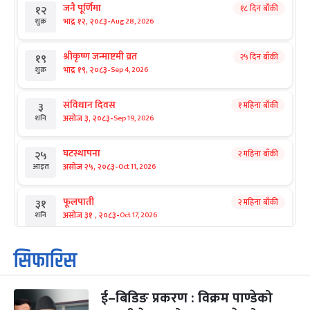
जनै पूर्णिमा
१८ दिन बाँकी
१२
-
भाद्र १२, २०८३
Aug 28, 2026
शुक्र
श्रीकृष्ण जन्माष्टमी व्रत
२५ दिन बाँकी
१९
-
भाद्र १९, २०८३
Sep 4, 2026
शुक्र
संविधान दिवस
१ महिना बाँकी
३
-
असोज ३, २०८३
Sep 19, 2026
शनि
घटस्थापना
२ महिना बाँकी
२५
-
असोज २५, २०८३
Oct 11, 2026
आइत
फूलपाती
२ महिना बाँकी
३१
-
असोज ३१ , २०८३
Oct 17, 2026
शनि
कार्तिक सङ्क्रान्ति
२ महिना बाँकी
१
सिफारिस
-
कार्तिक १, २०८३
Oct 18, 2026
आइत
ई–बिडिङ प्रकरण : विक्रम पाण्डेको
महानवमी
२ महिना बाँकी
३