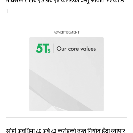
माघसम्म ८ खर्ब ९७ अर्ब ९४ करोडको वस्तु आयात भएको छ
।
सोही अवधिमा ८६ अर्ब ८३ करोडको वस्तु निर्यात हुँदा व्यापार