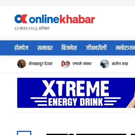
Skip
to
content
२३ साउन २०८३, शनिबार
होमपेज
समाचार
बिजनेस
जीवनशैली
मनोरञ्ज
शेरबहादुर देउवा
एमाले-संकट
बालेन शाह