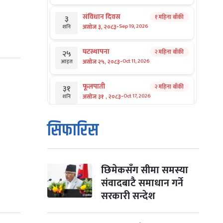
संविधान दिवस
१ महिना बाँकी
३
-
असोज ३, २०८३
Sep 19, 2026
शनि
घटस्थापना
२ महिना बाँकी
२५
-
असोज २५, २०८३
Oct 11, 2026
आइत
फूलपाती
२ महिना बाँकी
३१
-
असोज ३१ , २०८३
Oct 17, 2026
शनि
कार्तिक सङ्क्रान्ति
२ महिना बाँकी
१
सिफारिस
-
कार्तिक १, २०८३
Oct 18, 2026
आइत
महानवमी
२ महिना बाँकी
३
-
कार्तिक ३, २०८३
Oct 20, 2026
मंगल
छिमेकसँग सीमा समस्या
संवादबाटै समाधान गर्ने
विजयादशमी
२ महिना बाँकी
४
सरकारी सन्देश
-
कार्तिक ४, २०८३
Oct 21, 2026
बुध