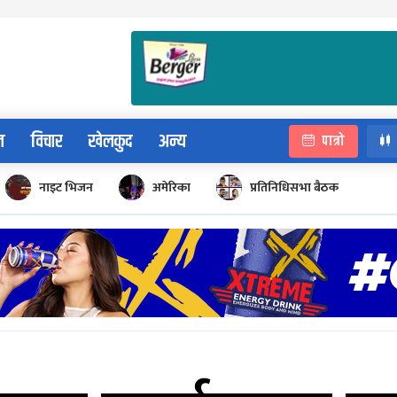
न
विचार
खेलकुद
अन्य
पात्रो
नाइट भिजन
अमेरिका
प्रतिनिधिसभा बैठक