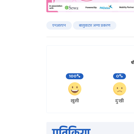
एनआरएन
बालुवाटार जग्गा प्रकरण
य
100%
0%
खुसी
दुःखी