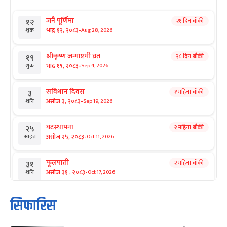
जनै पूर्णिमा
२१ दिन बाँकी
१२
-
भाद्र १२, २०८३
Aug 28, 2026
शुक्र
श्रीकृष्ण जन्माष्टमी व्रत
२८ दिन बाँकी
१९
-
भाद्र १९, २०८३
Sep 4, 2026
शुक्र
संविधान दिवस
१ महिना बाँकी
३
-
असोज ३, २०८३
Sep 19, 2026
शनि
घटस्थापना
२ महिना बाँकी
२५
-
असोज २५, २०८३
Oct 11, 2026
आइत
फूलपाती
२ महिना बाँकी
३१
-
असोज ३१ , २०८३
Oct 17, 2026
शनि
कार्तिक सङ्क्रान्ति
२ महिना बाँकी
१
सिफारिस
-
कार्तिक १, २०८३
Oct 18, 2026
आइत