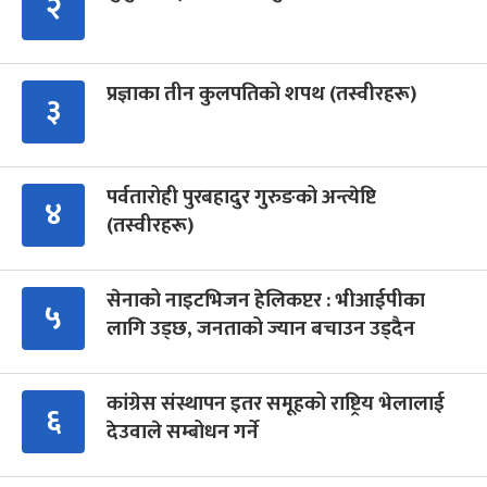
२
प्रज्ञाका तीन कुलपतिको शपथ (तस्वीरहरू)
३
पर्वतारोही पुरबहादुर गुरुङको अन्त्येष्टि
४
(तस्वीरहरू)
सेनाको नाइटभिजन हेलिकप्टर : भीआईपीका
५
लागि उड्छ, जनताको ज्यान बचाउन उड्दैन
कांग्रेस संस्थापन इतर समूहको राष्ट्रिय भेलालाई
६
देउवाले सम्बोधन गर्ने