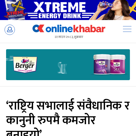
Skip
to
२२ साउन २०८३, शुक्रबार
content
‘राष्ट्रिय सभालाई संवैधानिक र
कानुनी रुपमै कमजोर
बनाइयो’