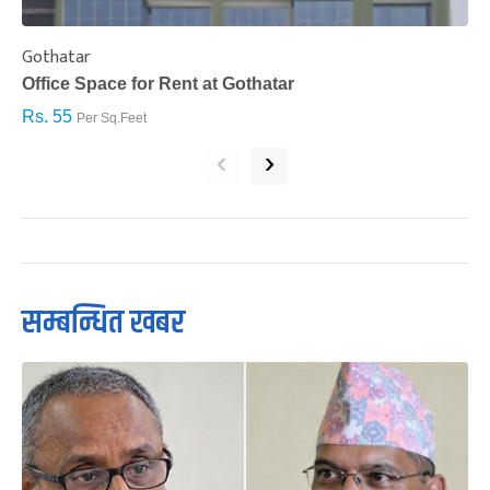
Gothatar
S
Office Space for Rent at Gothatar
H
Rs. 55
R
Per Sq.Feet
‹
›
सम्बन्धित खबर