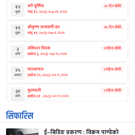
जनै पूर्णिमा
२० दिन बाँकी
१२
-
भाद्र १२, २०८३
Aug 28, 2026
शुक्र
श्रीकृष्ण जन्माष्टमी व्रत
२७ दिन बाँकी
१९
-
भाद्र १९, २०८३
Sep 4, 2026
शुक्र
संविधान दिवस
१ महिना बाँकी
३
-
असोज ३, २०८३
Sep 19, 2026
शनि
घटस्थापना
२ महिना बाँकी
२५
-
असोज २५, २०८३
Oct 11, 2026
आइत
फूलपाती
२ महिना बाँकी
३१
-
असोज ३१ , २०८३
Oct 17, 2026
शनि
कार्तिक सङ्क्रान्ति
२ महिना बाँकी
१
सिफारिस
-
कार्तिक १, २०८३
Oct 18, 2026
आइत
ई–बिडिङ प्रकरण : विक्रम पाण्डेको
महानवमी
२ महिना बाँकी
३