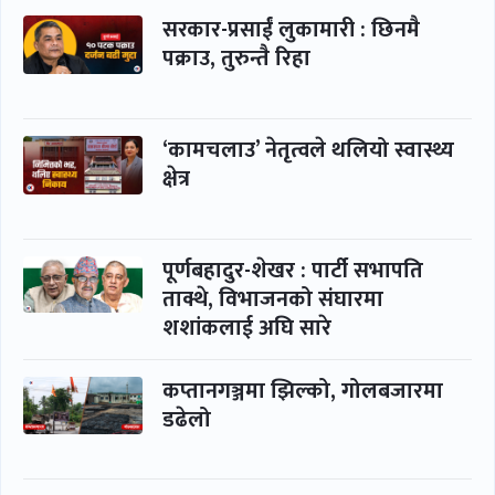
सरकार-प्रसाईं लुकामारी : छिनमै
पक्राउ, तुरुन्तै रिहा
‘कामचलाउ’ नेतृत्वले थलियो स्वास्थ्य
क्षेत्र
पूर्णबहादुर-शेखर : पार्टी सभापति
ताक्थे, विभाजनको संघारमा
शशांकलाई अघि सारे
कप्तानगञ्जमा झिल्को, गोलबजारमा
डढेलो