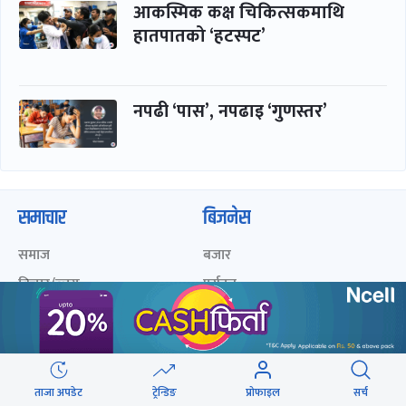
आकस्मिक कक्ष चिकित्सकमाथि
हातपातको ‘हटस्पट’
नपढी ‘पास’, नपढाइ ‘गुणस्तर’
समाचार
बिजनेस
समाज
बजार
विचार/ब्लग
पर्यटन
साहित्य
रोजगार
अन्तर्वार्ता
बैंक / वित्त
खेलकुद़़
अटो
ताजा अपडेट
ट्रेन्डिङ
प्रोफाइल
सर्च
जीवनशैली/स्वास्थ्य
सूचना-प्रविधि