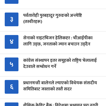
पर्वतारोही पुरबहादुर गुरुङको अन्त्येष्टि
३
(तस्वीरहरू)
सेनाको नाइटभिजन हेलिकप्टर : भीआईपीका
४
लागि उड्छ, जनताको ज्यान बचाउन उड्दैन
कांग्रेस संस्थापन इतर समूहको राष्ट्रिय भेलालाई
५
देउवाले सम्बोधन गर्ने
प्रधानमन्त्री बालेनले ल्याएको विधेयक संसदीय
६
समितिबाट जस्ताको तस्तै सदर
शैक्षिक क्रेडिट बैंक : विदेशमा अध्ययन पूरा नगरी