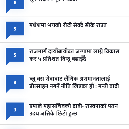
८
मधेशमा भयको रोटी सेक्दै सीके राउत
५
राजमार्ग दायाँबायाँका जग्गामा लाग्ने विकास
५
कर ५ प्रतिशत बिन्दु बढाइँदै
ब्लु बस सेवाबाट लैंगिक असमानतालाई
४
प्रोत्साहन नगर्ने नीति लिएका हौं : मन्त्री बादी
एमाले महासचिवको दाबी- रास्वपाको पतन
३
उदय जत्तिकै छिटो हुन्छ