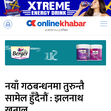
Skip
to
२३ साउन २०८३, शनिबार
content
नयाँ गठबन्धनमा तुरुन्तै
सामेल हुँदैनौं : झलनाथ
खनाल