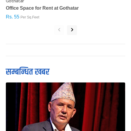
Gothatar
S
Office Space for Rent at Gothatar
H
Rs. 55
R
Per Sq.Feet
‹
›
सम्बन्धित खबर