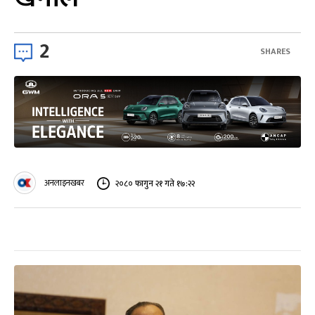
2
SHARES
अनलाइनखबर
२०८० फागुन २१ गते १७:२२