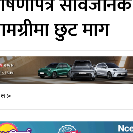
ोषणापत्र सार्वजनिक
ामग्रीमा छुट माग
 १९:३०