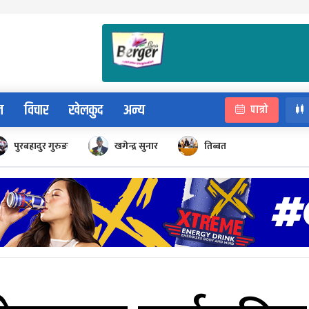
न
विचार
खेलकुद
अन्य
पात्रो
पुरबहादुर गुरुङ
खगेन्द्र सुनार
तिब्बत