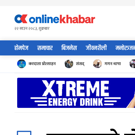
Skip
to
content
२२ साउन २०८३, शुक्रबार
होमपेज
समाचार
बिजनेस
जीवनशैली
मनोरञ्ज
करदाता प्रोत्साहन
संसद्
गगन थापा