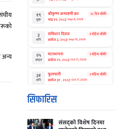
 संघीय
श्रीकृष्ण जन्माष्टमी व्रत
२८ दिन बाँकी
१९
-
भाद्र १९, २०८३
Sep 4, 2026
शुक्र
हरूको
संविधान दिवस
१ महिना बाँकी
३
-
असोज ३, २०८३
Sep 19, 2026
शनि
घटस्थापना
२ महिना बाँकी
 अन्य
२५
-
असोज २५, २०८३
Oct 11, 2026
आइत
फूलपाती
२ महिना बाँकी
३१
-
असोज ३१ , २०८३
Oct 17, 2026
शनि
कार्तिक सङ्क्रान्ति
२ महिना बाँकी
१
सिफारिस
-
कार्तिक १, २०८३
Oct 18, 2026
आइत
महानवमी
२ महिना बाँकी
३
-
कार्तिक ३, २०८३
Oct 20, 2026
मंगल
संसद्को विशेष दिनमा