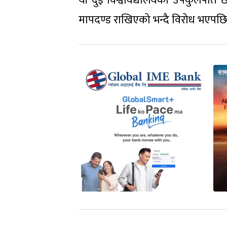
यी दुई विश्वविद्यालयको उपकुलपति छन
मापदण्ड राखिएको भन्दै विरोध भएपछि 