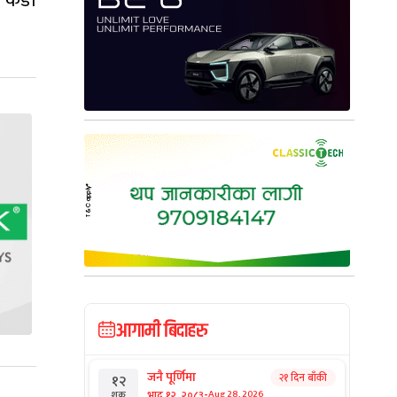
ा कडा
आगामी बिदाहरु
जनै पूर्णिमा
२१ दिन बाँकी
१२
-
भाद्र १२, २०८३
Aug 28, 2026
शुक्र