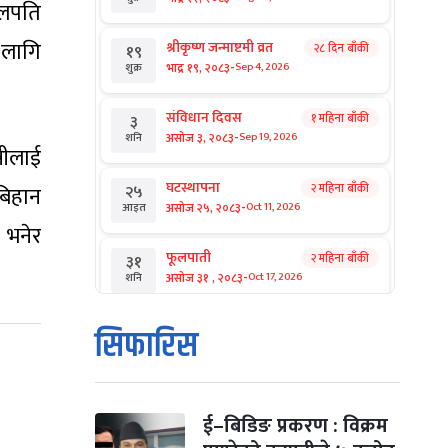
ुलपति
 लागि
श्रीकृष्ण जन्माष्टमी व्रत
२८ दिन बाँकी
१९
-
भाद्र १९, २०८३
Sep 4, 2026
शुक्र
संविधान दिवस
१ महिना बाँकी
३
-
असोज ३, २०८३
Sep 19, 2026
शनि
्रीलाई
घटस्थापना
२ महिना बाँकी
२५
 बिहान
-
असोज २५, २०८३
Oct 11, 2026
आइत
 भनेर
फूलपाती
२ महिना बाँकी
३१
-
असोज ३१ , २०८३
Oct 17, 2026
शनि
कार्तिक सङ्क्रान्ति
२ महिना बाँकी
१
सिफारिस
-
कार्तिक १, २०८३
Oct 18, 2026
आइत
महानवमी
२ महिना बाँकी
३
-
कार्तिक ३, २०८३
Oct 20, 2026
मंगल
ई–बिडिङ प्रकरण : विक्रम