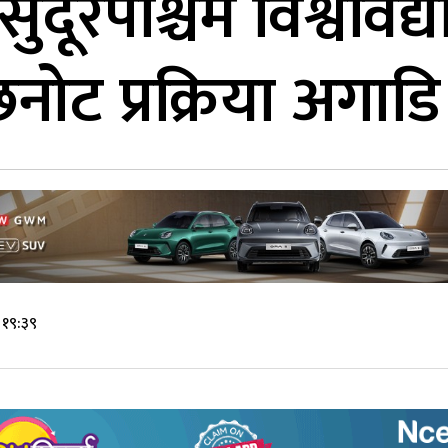
सुदूरपश्चिम विश्ववि
 प्रक्रिया अगाडि बढ्छ
 १९:३९