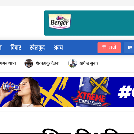
न
विचार
खेलकुद
अन्य
पात्रो
गगन थापा
शेरबहादुर देउवा
खगेन्द्र सुनार