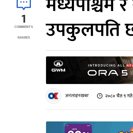
मध्यपश्चिम र 
1
उपकुलपति छनोट
COMMENTS
SHARES
अनलाइनखबर
२०८० चैत ९ गते