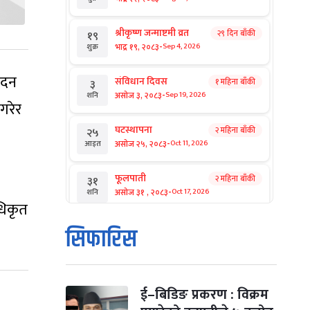
श्रीकृष्ण जन्माष्टमी व्रत
२९ दिन बाँकी
१९
-
भाद्र १९, २०८३
Sep 4, 2026
शुक्र
ादन
संविधान दिवस
१ महिना बाँकी
३
-
असोज ३, २०८३
Sep 19, 2026
शनि
गरेर
घटस्थापना
२ महिना बाँकी
२५
-
असोज २५, २०८३
Oct 11, 2026
आइत
फूलपाती
२ महिना बाँकी
३१
-
असोज ३१ , २०८३
Oct 17, 2026
शनि
धिकृत
कार्तिक सङ्क्रान्ति
२ महिना बाँकी
१
सिफारिस
-
कार्तिक १, २०८३
Oct 18, 2026
आइत
महानवमी
२ महिना बाँकी
३
-
कार्तिक ३, २०८३
Oct 20, 2026
मंगल
ई–बिडिङ प्रकरण : विक्रम