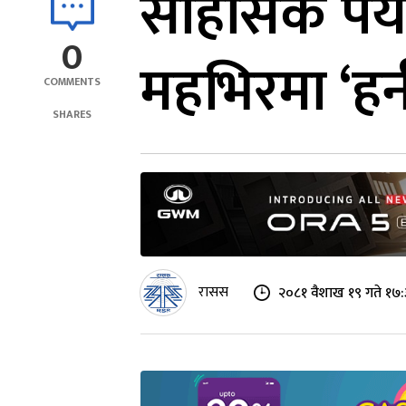
साहसिक पर्य
0
महभिरमा ‘हन
COMMENTS
SHARES
रासस
२०८१ वैशाख १९ गते १७