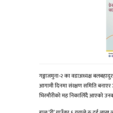
गङ्गाजमुना-२ का वडाअध्यक्ष बलबहादु
आगामी दिनमा संरक्षण समिति बनाएर उ
भिरमौरीको मह निकालिँदै आएको उन
हाल ‘री’ गाउँका ६ युवाले रु दुई ला