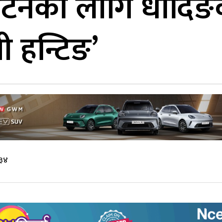
टनका लागि धादिङको 
ी हन्टिङ’
:३४