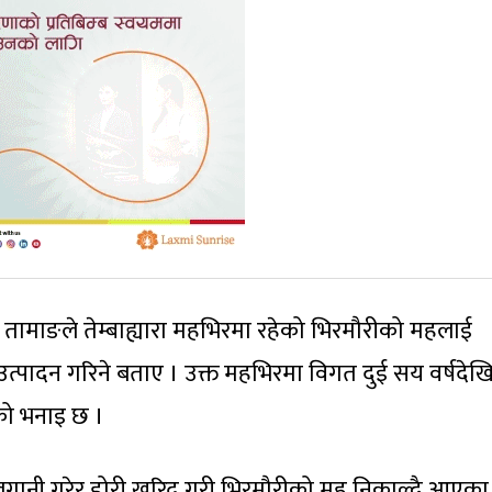
र तामाङले तेम्बाह्यारा महभिरमा रहेको भिरमौरीको महलाई
त्पादन गरिने बताए । उक्त महभिरमा विगत दुई सय वर्षदेख
को भनाइ छ ।
ख लगानी गरेर डोरी खरिद गरी भिरमौरीको मह निकाल्दै आएका