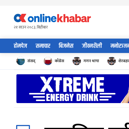
Skip
to
content
२१ साउन २०८३, बिहीबार
होमपेज
समाचार
बिजनेस
जीवनशैली
मनोरञ्ज
संसद्
काँग्रेस
गगन थापा
शेरबहाद