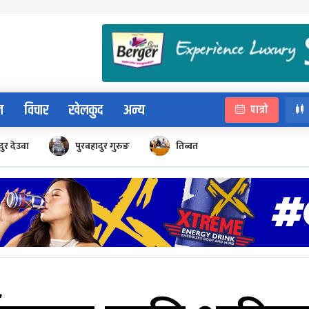
न
विचार
खेलकुद
अन्य
पात्रो
ुर देउवा
पुरबहादुर गुरुङ
तिब्बत