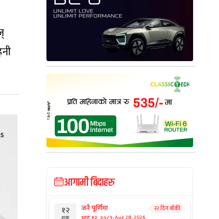
ज्
हनी
आगामी बिदाहरु
जनै पूर्णिमा
२२ दिन बाँकी
१२
-
भाद्र १२, २०८३
Aug 28, 2026
शुक्र