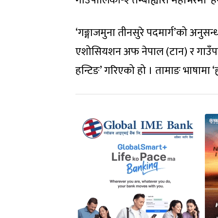
गाउँपालिका-२ तेम्बाह्यारा महभिरमा ‘
‘गङ्गाजमुना तीनसुरे पदमार्ग’को अनुसन्
एशोसियशन अफ नेपाल (टान) र गाउँपा
हन्टिङ’ गरिएको हो । तामाङ भाषामा ‘ह्य