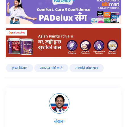
कृष्ण धिताल
खगराज अधिकारी
गण्डकी प्रदेशसभा
लेखक