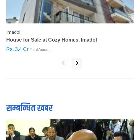
Imadol
B
House for Sale at Cozy Homes, Imadol
B
Rs. 3.4 Cr
R
Total Amount
‹
›
सम्बन्धित खबर