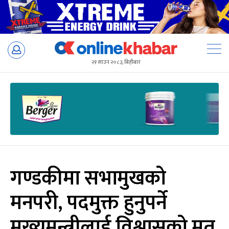
Skip
to
२१ साउन २०८३, बिहीबार
content
गण्डकीमा सभामुखको
मनपरी, पदमुक्त हुनुपर्ने
मुख्यमन्त्रीलाई विश्वासको मत