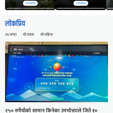
6
STORIES
7
STORIES
लोकप्रिय
२४ घण्टा
यो साता
यो महिना
२५० रुपैयाँको सामान किनेका उपभोक्ताले जिते १०