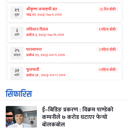
श्रीकृष्ण जन्माष्टमी व्रत
२८ दिन बाँकी
१९
-
भाद्र १९, २०८३
Sep 4, 2026
शुक्र
संविधान दिवस
१ महिना बाँकी
३
-
असोज ३, २०८३
Sep 19, 2026
शनि
घटस्थापना
२ महिना बाँकी
२५
-
असोज २५, २०८३
Oct 11, 2026
आइत
फूलपाती
२ महिना बाँकी
३१
-
असोज ३१ , २०८३
Oct 17, 2026
शनि
कार्तिक सङ्क्रान्ति
२ महिना बाँकी
१
सिफारिस
-
कार्तिक १, २०८३
Oct 18, 2026
आइत
ई–बिडिङ प्रकरण : विक्रम पाण्डेको
महानवमी
२ महिना बाँकी
३
-
कम्पनीले ७ करोड घटाएर फेर्‍यो
कार्तिक ३, २०८३
Oct 20, 2026
मंगल
बोलकबोल