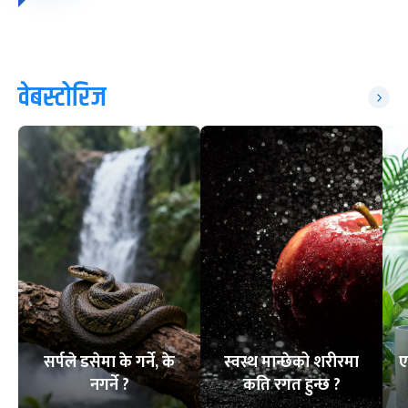
वेबस्टोरिज
सर्पले डसेमा के गर्ने, के
स्वस्थ मान्छेको शरीरमा
ए
नगर्ने ?
कति रगत हुन्छ ?