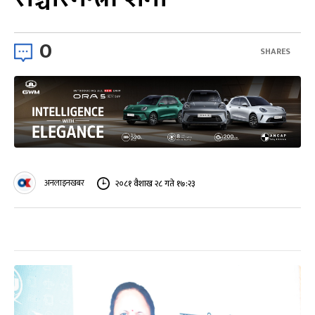
0
SHARES
अनलाइनखबर
२०८१ वैशाख २८ गते १७:२३