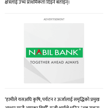
क्षेत्रलाई उच्च प्राथमिकता दिइने बताइन्।
‘हामीले यसअघि कृषि, पर्यटन र ऊर्जालाई समृद्धिको प्रमुख