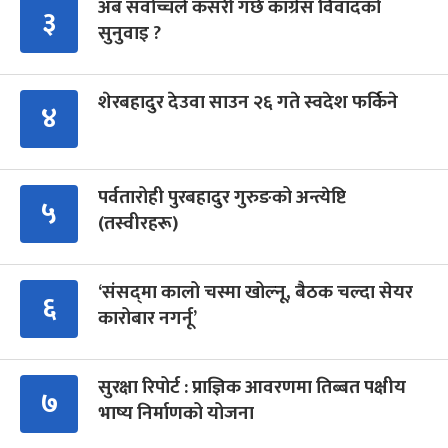
अब सर्वोच्चले कसरी गर्छ कांग्रेस विवादको
३
सुनुवाइ ?
शेरबहादुर देउवा साउन २६ गते स्वदेश फर्किने
४
पर्वतारोही पुरबहादुर गुरुङको अन्त्येष्टि
५
(तस्वीरहरू)
‘संसद्‍मा कालो चस्मा खोल्नू, बैठक चल्दा सेयर
६
कारोबार नगर्नू’
सुरक्षा रिपोर्ट : प्राज्ञिक आवरणमा तिब्बत पक्षीय
७
भाष्य निर्माणको योजना