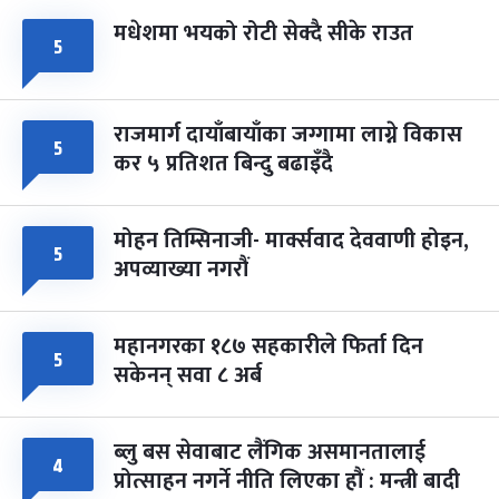
मधेशमा भयको रोटी सेक्दै सीके राउत
५
राजमार्ग दायाँबायाँका जग्गामा लाग्ने विकास
५
कर ५ प्रतिशत बिन्दु बढाइँदै
मोहन तिम्सिनाजी- मार्क्सवाद देववाणी होइन,
५
अपव्याख्या नगरौं
महानगरका १८७ सहकारीले फिर्ता दिन
५
सकेनन् सवा ८ अर्ब
ब्लु बस सेवाबाट लैंगिक असमानतालाई
४
प्रोत्साहन नगर्ने नीति लिएका हौं : मन्त्री बादी