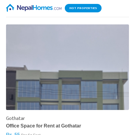
HOT PROPERTIES
Gothatar
S
Office Space for Rent at Gothatar
H
Rs. 55
R