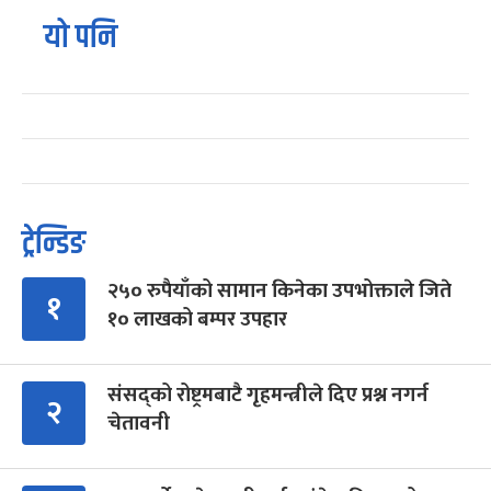
यो पनि
ट्रेन्डिङ
२५० रुपैयाँको सामान किनेका उपभोक्ताले जिते
१
१० लाखको बम्पर उपहार
संसद्को रोष्ट्रमबाटै गृहमन्त्रीले दिए प्रश्न नगर्न
२
चेतावनी