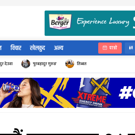
न
विचार
खेलकुद
अन्य
पात्रो
ुर देउवा
पुरबहादुर गुरुङ
तिब्बत