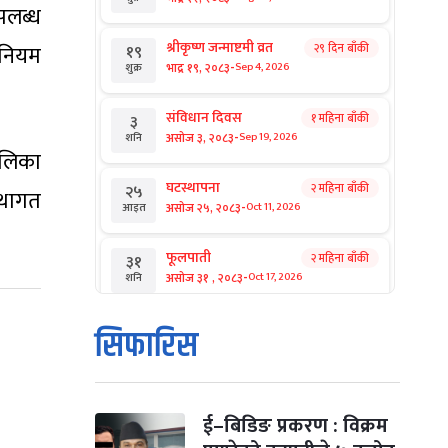
उपलब्ध
श्रीकृष्ण जन्माष्टमी व्रत
 नियम
२९ दिन बाँकी
१९
-
भाद्र १९, २०८३
Sep 4, 2026
शुक्र
संविधान दिवस
१ महिना बाँकी
३
-
असोज ३, २०८३
Sep 19, 2026
शनि
ालिका
घटस्थापना
२ महिना बाँकी
२५
्थागत
-
असोज २५, २०८३
Oct 11, 2026
आइत
फूलपाती
२ महिना बाँकी
३१
-
असोज ३१ , २०८३
Oct 17, 2026
शनि
कार्तिक सङ्क्रान्ति
२ महिना बाँकी
१
सिफारिस
-
कार्तिक १, २०८३
Oct 18, 2026
आइत
महानवमी
२ महिना बाँकी
३
-
कार्तिक ३, २०८३
Oct 20, 2026
मंगल
ई–बिडिङ प्रकरण : विक्रम