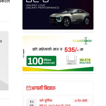
िकाले
आगामी बिदाहरु
जनै पूर्णिमा
२२ दिन बाँकी
१२
-
भाद्र १२, २०८३
Aug 28, 2026
शुक्र