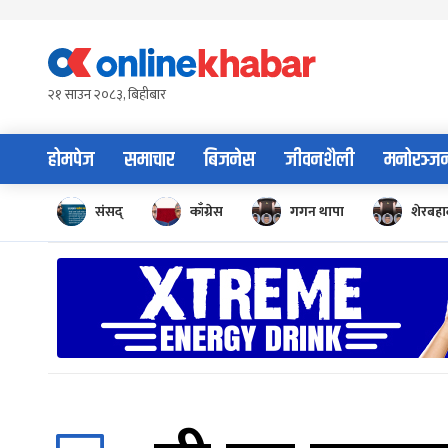
Skip
to
content
२१ साउन २०८३, बिहीबार
होमपेज
समाचार
बिजनेस
जीवनशैली
मनोरञ्ज
संसद्
काँग्रेस
गगन थापा
शेरबहाद