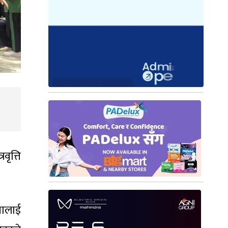
ृत्ति
नालाई