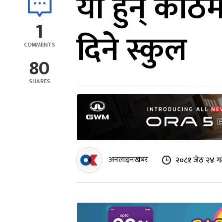
यी हुन् काठम
1
दिने स्कुल
COMMENTS
80
SHARES
अनलाइनखबर
२०८१ जेठ २४ गत