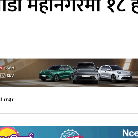
ाडौं महानगरमा १८ हज
े ११:३१