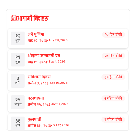
आगामी बिदाहरु
जनै पूर्णिमा
२० दिन बाँकी
१२
-
भाद्र १२, २०८३
Aug 28, 2026
शुक्र
श्रीकृष्ण जन्माष्टमी व्रत
२७ दिन बाँकी
१९
-
भाद्र १९, २०८३
Sep 4, 2026
शुक्र
संविधान दिवस
१ महिना बाँकी
३
-
असोज ३, २०८३
Sep 19, 2026
शनि
घटस्थापना
२ महिना बाँकी
२५
-
असोज २५, २०८३
Oct 11, 2026
आइत
फूलपाती
२ महिना बाँकी
३१
-
असोज ३१ , २०८३
Oct 17, 2026
शनि