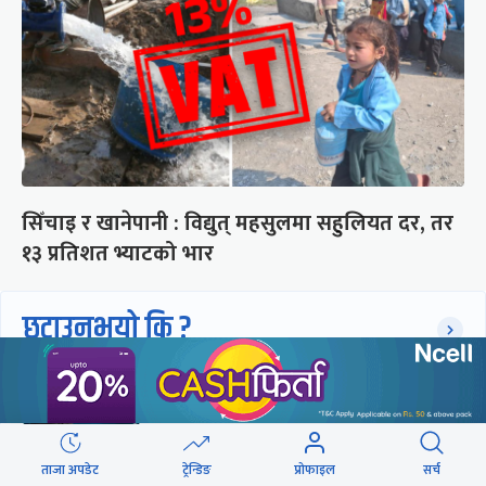
सिँचाइ र खानेपानी : विद्युत् महसुलमा सहुलियत दर, तर
१३ प्रतिशत भ्याटको भार
छुटाउनुभयो कि ?
संसद्लाई टेर्दैनन् प्रधानमन्त्री, लाचार
छन् सभामुख
ताजा अपडेट
ट्रेन्डिङ
प्रोफाइल
सर्च