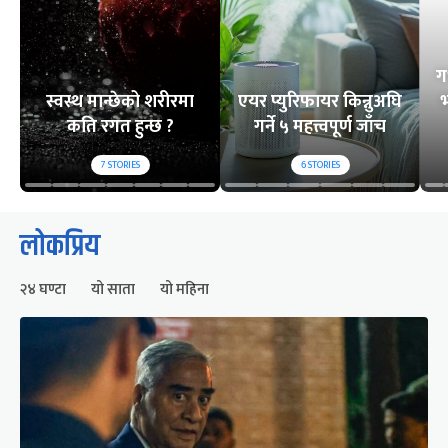
ग
स्वस्थ मान्छेको शरीरमा
एयर प्युरिफायर किन्नुअघि
भ
कति रगत हुन्छ ?
गर्ने ५ महत्त्वपूर्ण जाँच
7
STORIES
6
STORIES
लोकप्रिय
२४ घण्टा
यो साता
यो महिना