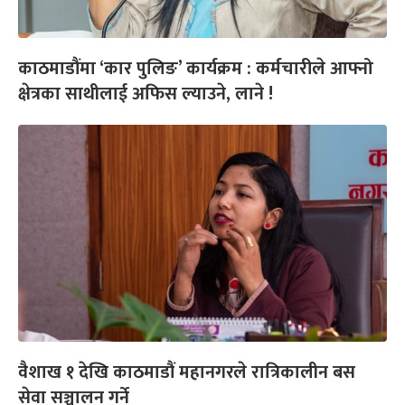
काठमाडौंमा ‘कार पुलिङ’ कार्यक्रम : कर्मचारीले आफ्नो
क्षेत्रका साथीलाई अफिस ल्याउने, लाने !
वैशाख १ देखि काठमाडौं महानगरले रात्रिकालीन बस
सेवा सञ्चालन गर्ने