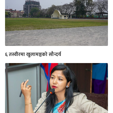
६ तस्वीरमा खुलामञ्चको सौन्दर्य