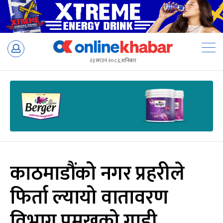
Skip
to
२३ साउन २०८३, शनिबार
content
काठमाडौंको नगर प्रहरीले
फिर्ता ल्यायो वातावरण
विभाग प्रमुखको गाडी