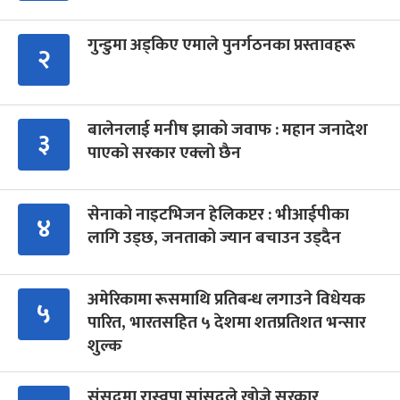
गुन्डुमा अड्किए एमाले पुनर्गठनका प्रस्तावहरू
२
बालेनलाई मनीष झाको जवाफ : महान जनादेश
३
पाएको सरकार एक्लो छैन
सेनाको नाइटभिजन हेलिकप्टर : भीआईपीका
४
लागि उड्छ, जनताको ज्यान बचाउन उड्दैन
अमेरिकामा रूसमाथि प्रतिबन्ध लगाउने विधेयक
५
पारित, भारतसहित ५ देशमा शतप्रतिशत भन्सार
शुल्क
संसद्‍मा रास्वपा सांसदले खोजे सरकार