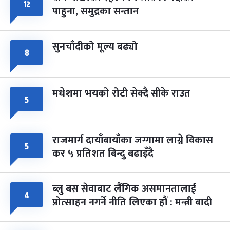
फागुपूर्णिमा
७ महिना बाँकी
८
१२
पाहुना, समुद्रका सन्तान
-
चैत्र ८, २०८३
Mar 22, 2027
सोम
सुनचाँदीको मूल्य बढ्यो
८
मधेशमा भयको रोटी सेक्दै सीके राउत
५
राजमार्ग दायाँबायाँका जग्गामा लाग्ने विकास
५
कर ५ प्रतिशत बिन्दु बढाइँदै
ब्लु बस सेवाबाट लैंगिक असमानतालाई
४
प्रोत्साहन नगर्ने नीति लिएका हौं : मन्त्री बादी