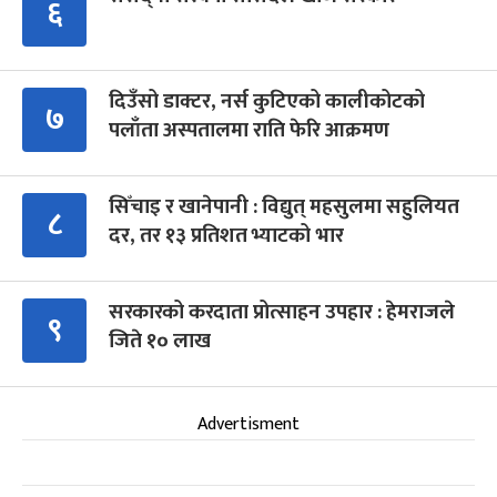
६
दिउँसो डाक्टर, नर्स कुटिएको कालीकोटको
७
पलाँता अस्पतालमा राति फेरि आक्रमण
सिँचाइ र खानेपानी : विद्युत् महसुलमा सहुलियत
८
दर, तर १३ प्रतिशत भ्याटको भार
सरकारको करदाता प्रोत्साहन उपहार : हेमराजले
९
जिते १० लाख
Advertisment