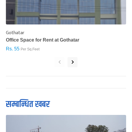
Gothatar
S
Office Space for Rent at Gothatar
H
Rs. 55
R
Per Sq.Feet
‹
›
सम्बन्धित खबर