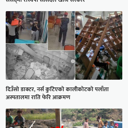
संसद्‍मा रास्वपा सांसदले खोजे सरकार
दिउँसो डाक्टर, नर्स कुटिएको कालीकोटको पलाँता
अस्पतालमा राति फेरि आक्रमण