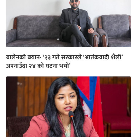
बालेनको बयान- ‘२३ गते सरकारले ‘आतंकवादी शैली’
अपनाउँदा २४ को घटना भयो’