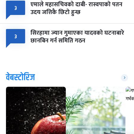
एमाले महासचिवको दाबी- रास्वपाको पतन
३
उदय जत्तिकै छिटो हुन्छ
सिरहामा ज्यान गुमाएका यादवको घटनाबारे
३
छानबिन गर्न समिति गठन
वेबस्टोरिज