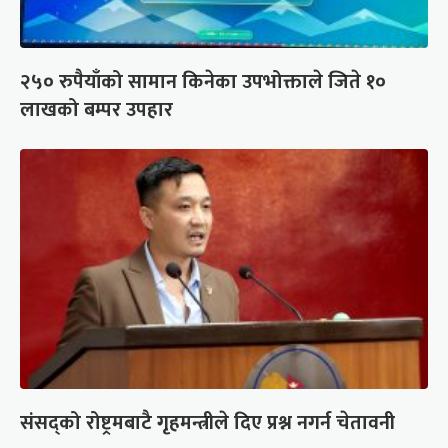
२५० रुपैयाँको सामान किनेका उपभोक्ताले जिते १०
लाखको बम्पर उपहार
संसद्को रोष्ट्रमबाटै गृहमन्त्रीले दिए प्रश्न नगर्न चेतावनी