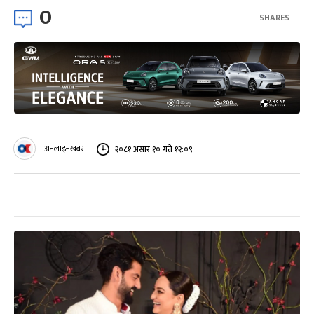
0
SHARES
अनलाइनखबर
२०८१ असार १० गते १२:०९