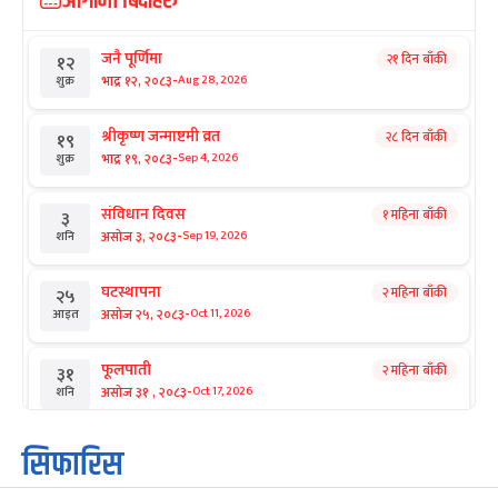
आगामी बिदाहरु
जनै पूर्णिमा
२१ दिन बाँकी
१२
-
भाद्र १२, २०८३
Aug 28, 2026
शुक्र
श्रीकृष्ण जन्माष्टमी व्रत
२८ दिन बाँकी
१९
-
भाद्र १९, २०८३
Sep 4, 2026
शुक्र
संविधान दिवस
१ महिना बाँकी
३
-
असोज ३, २०८३
Sep 19, 2026
शनि
घटस्थापना
२ महिना बाँकी
२५
-
असोज २५, २०८३
Oct 11, 2026
आइत
फूलपाती
२ महिना बाँकी
३१
-
असोज ३१ , २०८३
Oct 17, 2026
शनि
कार्तिक सङ्क्रान्ति
२ महिना बाँकी
१
सिफारिस
-
कार्तिक १, २०८३
Oct 18, 2026
आइत