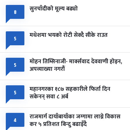
सुनचाँदीको मूल्य बढ्यो
८
मधेशमा भयको रोटी सेक्दै सीके राउत
५
मोहन तिम्सिनाजी- मार्क्सवाद देववाणी होइन,
५
अपव्याख्या नगरौं
महानगरका १८७ सहकारीले फिर्ता दिन
५
सकेनन् सवा ८ अर्ब
राजमार्ग दायाँबायाँका जग्गामा लाग्ने विकास
४
कर ५ प्रतिशत बिन्दु बढाइँदै