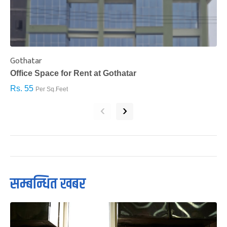
Gothatar
S
Office Space for Rent at Gothatar
H
Rs. 55
R
Per Sq.Feet
‹
›
सम्बन्धित खबर