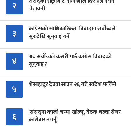
संसद्को रोष्ट्रमबाटै गृहमन्त्रीले दिए प्रश्न नगर्न
२
चेतावनी
कांग्रेसको आधिकारिकता विवादमा सर्वोच्चले
३
सुरुदेखि सुनुवाइ गर्ने
अब सर्वोच्चले कसरी गर्छ कांग्रेस विवादको
४
सुनुवाइ ?
शेरबहादुर देउवा साउन २६ गते स्वदेश फर्किने
५
‘संसद्‍मा कालो चस्मा खोल्नू, बैठक चल्दा सेयर
६
कारोबार नगर्नू’