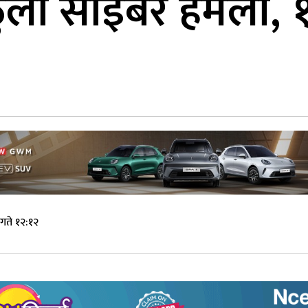
ुलो साइबर हमला, १०
गते १२:१२