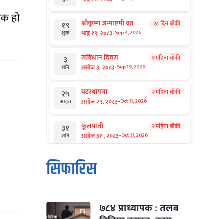
टक हो
श्रीकृष्ण जन्माष्टमी व्रत
२८ दिन बाँकी
१९
-
भाद्र १९, २०८३
Sep 4, 2026
शुक्र
संविधान दिवस
१ महिना बाँकी
३
-
असोज ३, २०८३
Sep 19, 2026
शनि
घटस्थापना
२ महिना बाँकी
२५
-
असोज २५, २०८३
Oct 11, 2026
आइत
फूलपाती
२ महिना बाँकी
३१
-
असोज ३१ , २०८३
Oct 17, 2026
शनि
कार्तिक सङ्क्रान्ति
२ महिना बाँकी
१
सिफारिस
-
कार्तिक १, २०८३
Oct 18, 2026
आइत
महानवमी
२ महिना बाँकी
३
-
कार्तिक ३, २०८३
Oct 20, 2026
मंगल
७८४ प्राध्यापक : तलब