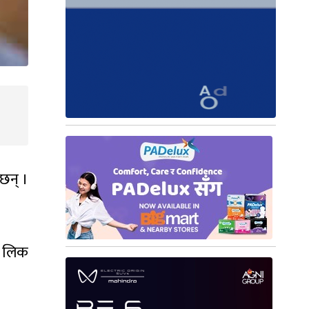
छन् ।
ा लिक