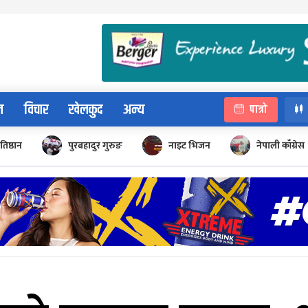
न
विचार
खेलकुद
अन्य
पात्रो
रतिष्ठान
पुरबहादुर गुरुङ
नाइट भिजन
नेपाली काँग्रेस