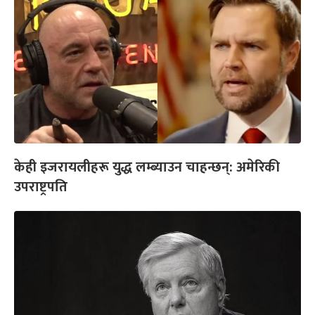
केही इजरायलीहरू युद्ध लम्ब्याउन चाहन्छन्: अमेरिकी
उपराष्ट्रपति