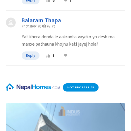
Reply
6
1
Balaram Thapa
२०८१ असार २६ गते १७:२९
Yatikhera donda le aakranta vayeko yo desh ma
manxe pathauna khojnu kati jayej hola?
Reply
1
HOT PROPERTIES