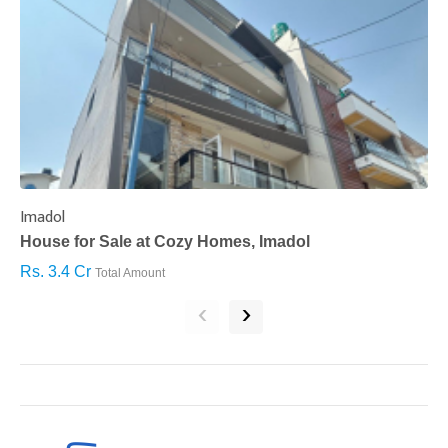
Imadol
B
House for Sale at Cozy Homes, Imadol
B
Rs. 3.4 Cr
R
Total Amount
‹
›