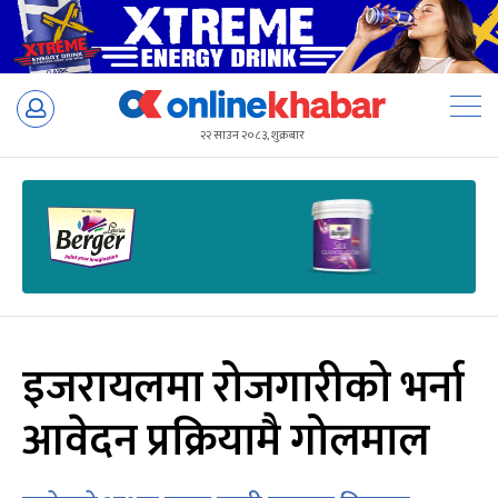
Skip
to
२२ साउन २०८३, शुक्रबार
content
इजरायलमा रोजगारीको भर्ना
आवेदन प्रक्रियामै गोलमाल