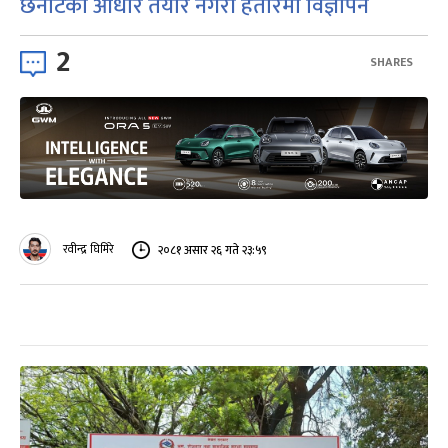
छनोटको आधार तयार नगरी हतारमा विज्ञापन
2
SHARES
रवीन्द्र घिमिरे
२०८१ असार २६ गते २३:५९