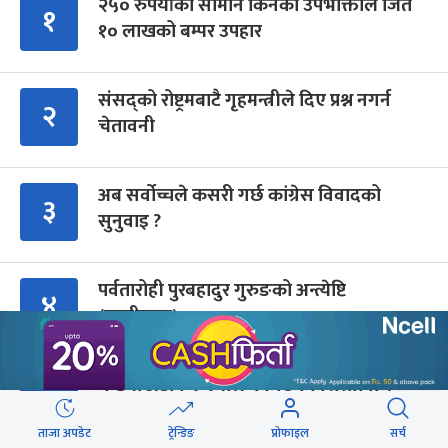
२५० रुपैयाँको सामान किनेका उपभोक्ताले जिते
१
१० लाखको बम्पर उपहार
संसद्को रोष्ट्रमबाटै गृहमन्त्रीले दिए प्रश्न नगर्न
२
चेतावनी
अब सर्वोच्चले कसरी गर्छ कांग्रेस विवादको
३
सुनुवाइ ?
पर्वतारोही पुरबहादुर गुरुङको अन्त्येष्टि
४
(तस्वीरहरू)
गुन्डुमा अड्किए एमाले पुनर्गठनका प्रस्तावहरू
५
ताजा अपडेट
ट्रेन्डिङ
प्रोफाइल
सर्च