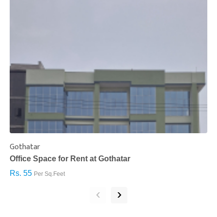
Gothatar
S
Office Space for Rent at Gothatar
H
Rs. 55
R
Per Sq.Feet
‹
›