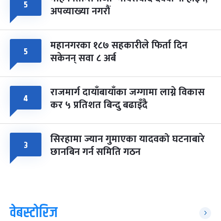
५
अपव्याख्या नगरौं
महानगरका १८७ सहकारीले फिर्ता दिन
५
सकेनन् सवा ८ अर्ब
राजमार्ग दायाँबायाँका जग्गामा लाग्ने विकास
४
कर ५ प्रतिशत बिन्दु बढाइँदै
सिरहामा ज्यान गुमाएका यादवको घटनाबारे
३
छानबिन गर्न समिति गठन
वेबस्टोरिज