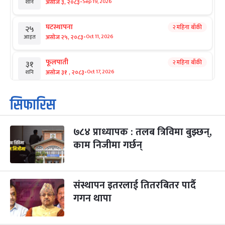
-
असोज ३, २०८३
Sep 19, 2026
शनि
घटस्थापना
२ महिना बाँकी
२५
-
असोज २५, २०८३
Oct 11, 2026
आइत
फूलपाती
२ महिना बाँकी
३१
-
असोज ३१ , २०८३
Oct 17, 2026
शनि
कार्तिक सङ्क्रान्ति
२ महिना बाँकी
१
सिफारिस
-
कार्तिक १, २०८३
Oct 18, 2026
आइत
७८४ प्राध्यापक : तलब त्रिविमा बुझ्छन्,
महानवमी
२ महिना बाँकी
३
-
काम निजीमा गर्छन्
कार्तिक ३, २०८३
Oct 20, 2026
मंगल
विजयादशमी
२ महिना बाँकी
४
-
कार्तिक ४, २०८३
Oct 21, 2026
बुध
संस्थापन इतरलाई तितरबितर पार्दै
गगन थापा
पापा‌ङ्कुशा एकादशी व्रत
२ महिना बाँकी
५
-
कार्तिक ५, २०८३
Oct 22, 2026
बिहि