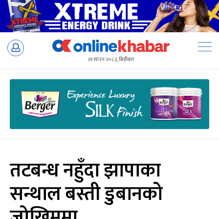
Skip
to
२१ साउन २०८३, बिहीबार
content
तटबन्ध नहुँदा झापाका
सन्थाल बस्ती डुबानको
जोखिममा