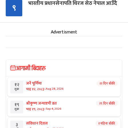
भारतीय प्रधानसेनापति धिरज सेठ नेपाल आउँदै
९
Advertisment
आगामी बिदाहरु
जनै पूर्णिमा
२२ दिन बाँकी
१२
-
भाद्र १२, २०८३
Aug 28, 2026
शुक्र
श्रीकृष्ण जन्माष्टमी व्रत
२९ दिन बाँकी
१९
-
भाद्र १९, २०८३
Sep 4, 2026
शुक्र
संविधान दिवस
१ महिना बाँकी
३