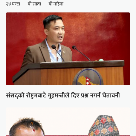
२४ घण्टा
यो साता
यो महिना
संसद्को रोष्ट्रमबाटै गृहमन्त्रीले दिए प्रश्न नगर्न चेतावनी