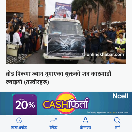
ब्रोड पिकमा ज्यान गुमाएका युक्तको शव काठमाडौं
ल्याइयो (तस्वीरहरू)
ताजा अपडेट
ट्रेन्डिङ
प्रोफाइल
सर्च