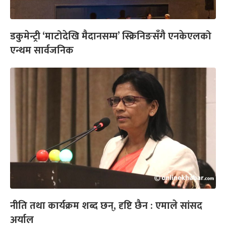
डकुमेन्ट्री ‘माटोदेखि मैदानसम्म’ स्क्रिनिङसँगै एनकेएलको
एन्थम सार्वजनिक
नीति तथा कार्यक्रम शब्द छन्, दृष्टि छैन : एमाले सांसद
अर्याल