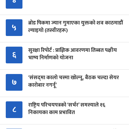
४
ब्रोड पिकमा ज्यान गुमाएका युक्तको शव काठमाडौं
५
ल्याइयो (तस्वीरहरू)
सुरक्षा रिपोर्ट : प्राज्ञिक आवरणमा तिब्बत पक्षीय
६
भाष्य निर्माणको योजना
‘संसद्‍मा कालो चस्मा खोल्नू, बैठक चल्दा सेयर
७
कारोबार नगर्नू’
राष्ट्रिय परिचयपत्रको ‘सर्भर’ समस्याले १६
८
निकायका काम प्रभावित