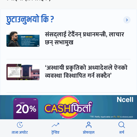
छुटाउनुभयो कि ?
संसद्लाई टेर्दैनन् प्रधानमन्त्री, लाचार
छन् सभामुख
‘अस्थायी प्रकृतिको अध्यादेशले ऐनको
व्यवस्था विस्थापित गर्न सक्दैन’
सरकार-प्रसाईं लुकामारी : छिनमै
पक्राउ, तुरुन्तै रिहा
‘कामचलाउ’ नेतृत्वले थलियो स्वास्थ्य
ताजा अपडेट
ट्रेन्डिङ
प्रोफाइल
सर्च