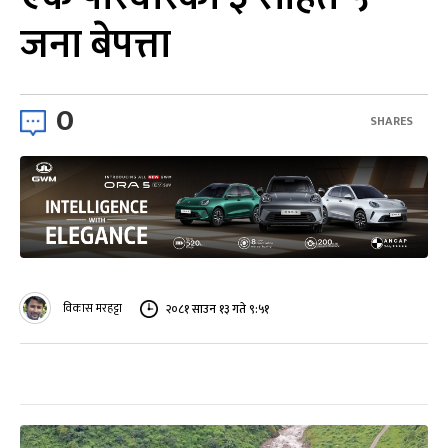
जना बेपत्ता
0
SHARES
विकास मरहट्टा
२०८१ साउन १३ गते ९:५१