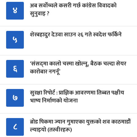
अब सर्वोच्चले कसरी गर्छ कांग्रेस विवादको
४
सुनुवाइ ?
शेरबहादुर देउवा साउन २६ गते स्वदेश फर्किने
५
‘संसद्‍मा कालो चस्मा खोल्नू, बैठक चल्दा सेयर
६
कारोबार नगर्नू’
सुरक्षा रिपोर्ट : प्राज्ञिक आवरणमा तिब्बत पक्षीय
७
भाष्य निर्माणको योजना
ब्रोड पिकमा ज्यान गुमाएका युक्तको शव काठमाडौं
८
ल्याइयो (तस्वीरहरू)