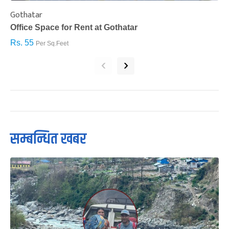
Gothatar
S
Office Space for Rent at Gothatar
H
Rs. 55
R
Per Sq.Feet
‹
›
सम्बन्धित खबर