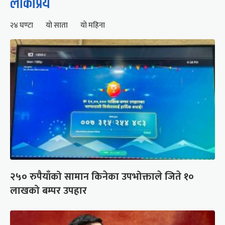
लोकप्रिय
२४ घण्टा
यो साता
यो महिना
२५० रुपैयाँको सामान किनेका उपभोक्ताले जिते १०
लाखको बम्पर उपहार