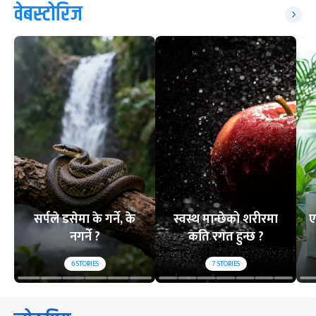
वेबस्टोरिज
सर्पले डसेमा के गर्ने, के
स्वस्थ मान्छेको शरीरमा
ए
नगर्ने ?
कति रगत हुन्छ ?
6
STORIES
7
STORIES