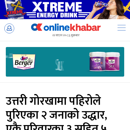
Skip
to
२२ साउन २०८३, शुक्रबार
content
उत्तरी गोरखामा पहिरोले
पुरिएका २ जनाको उद्धार,
एकै परिवारका ३ सहित ५