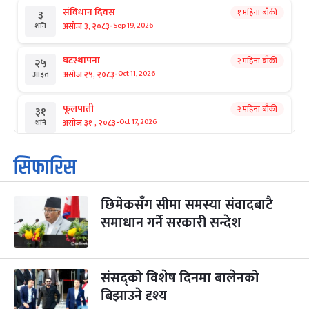
संविधान दिवस
१ महिना बाँकी
३
-
असोज ३, २०८३
Sep 19, 2026
शनि
घटस्थापना
२ महिना बाँकी
२५
-
असोज २५, २०८३
Oct 11, 2026
आइत
फूलपाती
२ महिना बाँकी
३१
-
असोज ३१ , २०८३
Oct 17, 2026
शनि
कार्तिक सङ्क्रान्ति
२ महिना बाँकी
१
सिफारिस
-
कार्तिक १, २०८३
Oct 18, 2026
आइत
छिमेकसँग सीमा समस्या संवादबाटै
महानवमी
२ महिना बाँकी
३
-
समाधान गर्ने सरकारी सन्देश
कार्तिक ३, २०८३
Oct 20, 2026
मंगल
विजयादशमी
२ महिना बाँकी
४
-
कार्तिक ४, २०८३
Oct 21, 2026
बुध
संसद्को विशेष दिनमा बालेनको
बिझाउने दृश्य
पापा‌ङ्कुशा एकादशी व्रत
२ महिना बाँकी
५