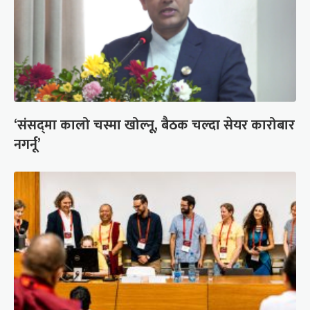
‘संसद्‍मा कालो चस्मा खोल्नू, बैठक चल्दा सेयर कारोबार
नगर्नू’