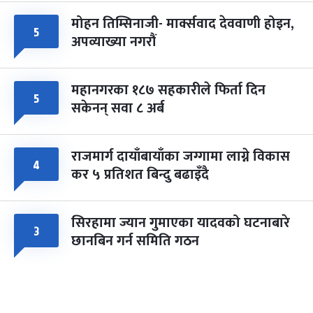
मोहन तिम्सिनाजी- मार्क्सवाद देववाणी होइन,
५
अपव्याख्या नगरौं
महानगरका १८७ सहकारीले फिर्ता दिन
५
सकेनन् सवा ८ अर्ब
राजमार्ग दायाँबायाँका जग्गामा लाग्ने विकास
४
कर ५ प्रतिशत बिन्दु बढाइँदै
सिरहामा ज्यान गुमाएका यादवको घटनाबारे
३
छानबिन गर्न समिति गठन