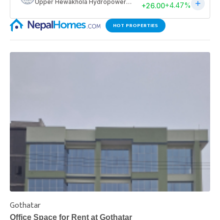
HOT PROPERTIES
Gothatar
S
Office Space for Rent at Gothatar
H