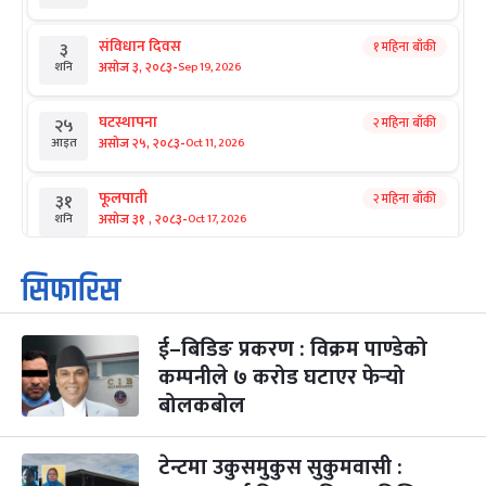
संविधान दिवस
१ महिना बाँकी
३
-
असोज ३, २०८३
Sep 19, 2026
शनि
घटस्थापना
२ महिना बाँकी
२५
-
असोज २५, २०८३
Oct 11, 2026
आइत
फूलपाती
२ महिना बाँकी
३१
-
असोज ३१ , २०८३
Oct 17, 2026
शनि
कार्तिक सङ्क्रान्ति
२ महिना बाँकी
१
सिफारिस
-
कार्तिक १, २०८३
Oct 18, 2026
आइत
ई–बिडिङ प्रकरण : विक्रम पाण्डेको
महानवमी
२ महिना बाँकी
३
-
कम्पनीले ७ करोड घटाएर फेर्‍यो
कार्तिक ३, २०८३
Oct 20, 2026
मंगल
बोलकबोल
विजयादशमी
२ महिना बाँकी
४
-
कार्तिक ४, २०८३
Oct 21, 2026
बुध
टेन्टमा उकुसमुकुस सुकुमवासी :