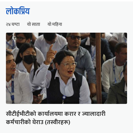
लोकप्रिय
२४ घण्टा
यो साता
यो महिना
सीटीईभीटीको कार्यालयमा करार र ज्यालादारी
कर्मचारीको घेराउ (तस्वीरहरू)