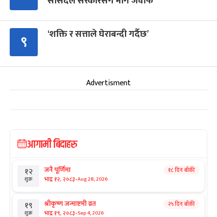
सांसदले सरकारसँग मागे जवाफ
‘शक्ति र सत्ताले घेराबन्दी गर्दैछ’
९
Advertisment
आगामी बिदाहरु
जनै पूर्णिमा
१८ दिन बाँकी
१२
-
भाद्र १२, २०८३
Aug 28, 2026
शुक्र
श्रीकृष्ण जन्माष्टमी व्रत
२५ दिन बाँकी
१९
-
भाद्र १९, २०८३
Sep 4, 2026
शुक्र