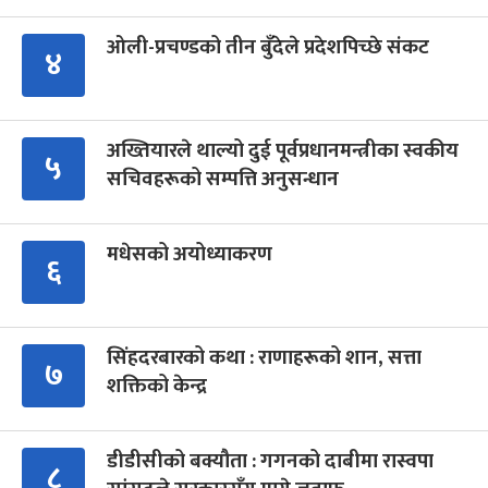
ओली-प्रचण्डको तीन बुँदेले प्रदेशपिच्छे संकट
४
अख्तियारले थाल्यो दुई पूर्वप्रधानमन्त्रीका स्वकीय
५
सचिवहरूको सम्पत्ति अनुसन्धान
मधेसको अयोध्याकरण
६
सिंहदरबारको कथा : राणाहरूको शान, सत्ता
७
शक्तिको केन्द्र
डीडीसीको बक्यौता : गगनको दाबीमा रास्वपा
८