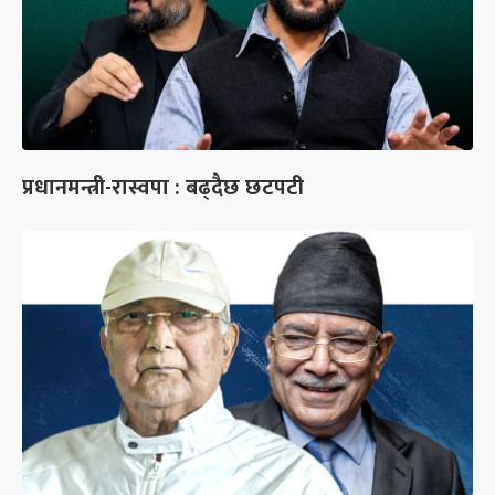
प्रधानमन्त्री-रास्वपा : बढ्दैछ छटपटी