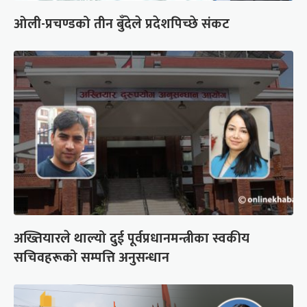
ओली-प्रचण्डको तीन बुँदेले प्रदेशपिच्छे संकट
अख्तियारले थाल्यो दुई पूर्वप्रधानमन्त्रीका स्वकीय
सचिवहरूको सम्पत्ति अनुसन्धान