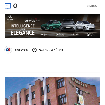
0
SHARES
अनलाइनखबर
२०८१ साउन २१ गते ९:५९