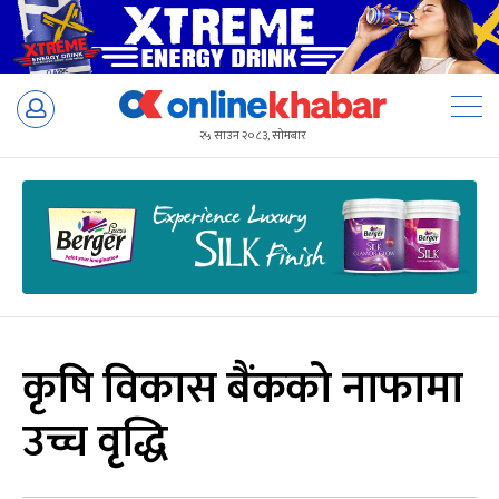
Skip
to
२५ साउन २०८३, सोमबार
content
कृषि विकास बैंकको नाफामा
उच्च वृद्धि