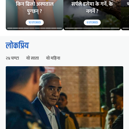
किन ढिलो अस्पताल
सर्पले डसेमा के गर्ने, के
च
पुग्छन् ?
नगर्ने ?
10
STORIES
6
STORIES
लोकप्रिय
२४ घण्टा
यो साता
यो महिना