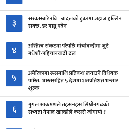
सरकारबारे रवि– बादलको टुक्रामा जहाज हल्लिन
३
सक्छ, डर मान्नु पर्दैन
अस्तित्व संकटमा परेपछि मोर्चाबन्दीमा जुटे
४
मधेशी-पहिचानवादी दल
अमेरिकामा रूसमाथि प्रतिबन्ध लगाउने विधेयक
५
पारित, भारतसहित ५ देशमा शतप्रतिशत भन्सार
शुल्क
मुगल आक्रमणले तहसनहस सिम्रौनगढको
६
सभ्यता नेपाल खाल्डोले कसरी जोगायो ?