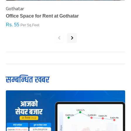
Gothatar
S
Office Space for Rent at Gothatar
H
Rs. 55
R
Per Sq.Feet
‹
›
सम्बन्धित खबर