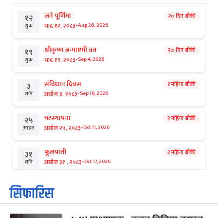
जनै पूर्णिमा
२० दिन बाँकी
१२
-
भाद्र १२, २०८३
Aug 28, 2026
शुक्र
श्रीकृष्ण जन्माष्टमी व्रत
२७ दिन बाँकी
१९
-
भाद्र १९, २०८३
Sep 4, 2026
शुक्र
संविधान दिवस
१ महिना बाँकी
३
-
असोज ३, २०८३
Sep 19, 2026
शनि
घटस्थापना
२ महिना बाँकी
२५
-
असोज २५, २०८३
Oct 11, 2026
आइत
फूलपाती
२ महिना बाँकी
३१
-
असोज ३१ , २०८३
Oct 17, 2026
शनि
कार्तिक सङ्क्रान्ति
२ महिना बाँकी
१
सिफारिस
-
कार्तिक १, २०८३
Oct 18, 2026
आइत