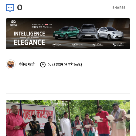
0
SHARES
शैलेन्द्र महतो
२०८१ साउन २९ गते २०:४३