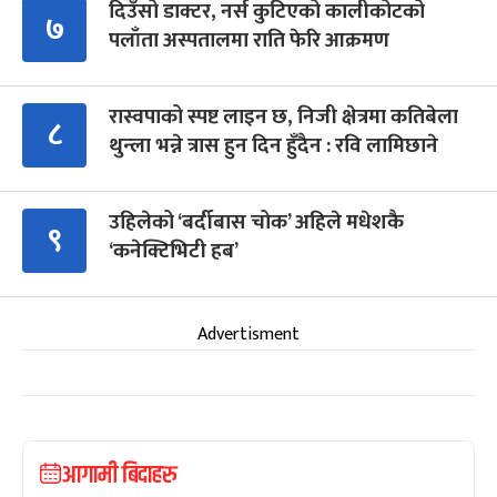
दिउँसो डाक्टर, नर्स कुटिएको कालीकोटको
७
पलाँता अस्पतालमा राति फेरि आक्रमण
रास्वपाको स्पष्ट लाइन छ, निजी क्षेत्रमा कतिबेला
८
थुन्ला भन्ने त्रास हुन दिन हुँदैन : रवि लामिछाने
उहिलेको ‘बर्दीबास चोक’ अहिले मधेशकै
९
‘कनेक्टिभिटी हब’
Advertisment
आगामी बिदाहरु