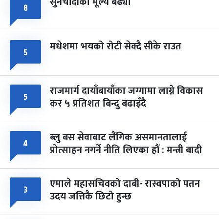
सुनचाँदीको मूल्य बढ्यो
८
मधेशमा भयको रोटी सेक्दै सीके राउत
५
राजमार्ग दायाँबायाँका जग्गामा लाग्ने विकास
५
कर ५ प्रतिशत बिन्दु बढाइँदै
ब्लु बस सेवाबाट लैंगिक असमानतालाई
४
प्रोत्साहन नगर्ने नीति लिएका हौं : मन्त्री बादी
एमाले महासचिवको दाबी- रास्वपाको पतन
३
उदय जत्तिकै छिटो हुन्छ