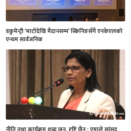
डकुमेन्ट्री ‘माटोदेखि मैदानसम्म’ स्क्रिनिङसँगै एनकेएलको
एन्थम सार्वजनिक
नीति तथा कार्यक्रम शब्द छन्, दृष्टि छैन : एमाले सांसद