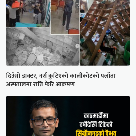
दिउँसो डाक्टर, नर्स कुटिएको कालीकोटको पलाँता
अस्पतालमा राति फेरि आक्रमण