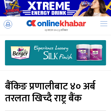
Skip
to
२३ साउन २०८३, शनिबार
content
बैंकिङ प्रणालीबाट ४० अर्ब
तरलता खिच्दै राष्ट्र बैंक