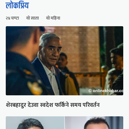
लोकप्रिय
२४ घण्टा
यो साता
यो महिना
शेरबहादुर देउवा स्वदेश फर्किने समय परिवर्तन