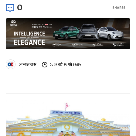
0
SHARES
अनलाइनखबर
२०८१ भदौ १९ गते ११:४५