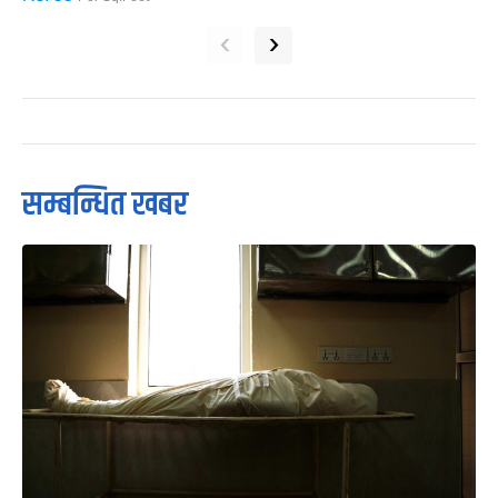
‹
›
सम्बन्धित खबर