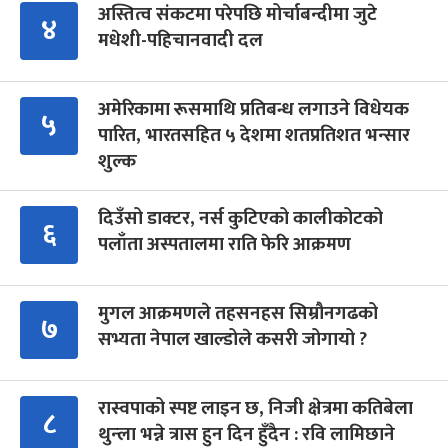
अस्तित्व संकटमा परेपछि मोर्चाबन्दीमा जुटे
४
मधेशी-पहिचानवादी दल
अमेरिकामा रूसमाथि प्रतिबन्ध लगाउने विधेयक
५
पारित, भारतसहित ५ देशमा शतप्रतिशत भन्सार
शुल्क
दिउँसो डाक्टर, नर्स कुटिएको कालीकोटको
६
पलाँता अस्पतालमा राति फेरि आक्रमण
मुगल आक्रमणले तहसनहस सिम्रौनगढको
७
सभ्यता नेपाल खाल्डोले कसरी जोगायो ?
रास्वपाको स्पष्ट लाइन छ, निजी क्षेत्रमा कतिबेला
८
थुन्ला भन्ने त्रास हुन दिन हुँदैन : रवि लामिछाने