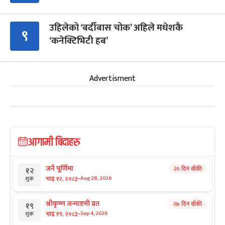
उहिलेको ‘बर्दीबास चोक’ अहिले मधेशकै
९
‘कनेक्टिभिटी हब’
Advertisment
आगामी बिदाहरु
जनै पूर्णिमा
२० दिन बाँकी
१२
-
भाद्र १२, २०८३
Aug 28, 2026
शुक्र
श्रीकृष्ण जन्माष्टमी व्रत
२७ दिन बाँकी
१९
-
भाद्र १९, २०८३
Sep 4, 2026
शुक्र