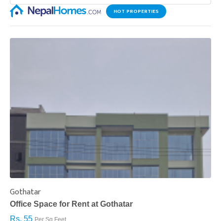
HOT PROPERTIES
Gothatar
S
Office Space for Rent at Gothatar
H
Rs. 55
R
Per Sq.Feet