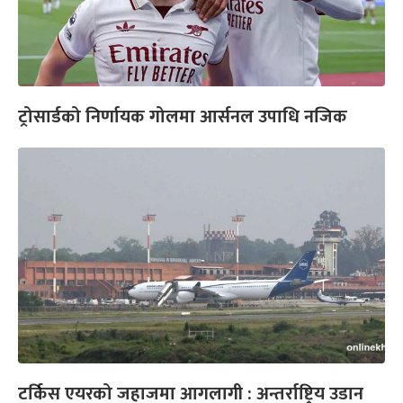
ट्रोसार्डको निर्णायक गोलमा आर्सनल उपाधि नजिक
टर्किस एयरको जहाजमा आगलागी : अन्तर्राष्ट्रिय उडान