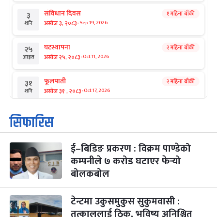
संविधान दिवस
१ महिना बाँकी
३
-
असोज ३, २०८३
Sep 19, 2026
शनि
घटस्थापना
२ महिना बाँकी
२५
-
असोज २५, २०८३
Oct 11, 2026
आइत
फूलपाती
२ महिना बाँकी
३१
-
असोज ३१ , २०८३
Oct 17, 2026
शनि
कार्तिक सङ्क्रान्ति
२ महिना बाँकी
१
सिफारिस
-
कार्तिक १, २०८३
Oct 18, 2026
आइत
ई–बिडिङ प्रकरण : विक्रम पाण्डेको
महानवमी
२ महिना बाँकी
३
-
कम्पनीले ७ करोड घटाएर फेर्‍यो
कार्तिक ३, २०८३
Oct 20, 2026
मंगल
बोलकबोल
विजयादशमी
२ महिना बाँकी
४
-
कार्तिक ४, २०८३
Oct 21, 2026
बुध
टेन्टमा उकुसमुकुस सुकुमवासी :
तत्काललाई ठिक, भविष्य अनिश्चित
पापा‌ङ्कुशा एकादशी व्रत