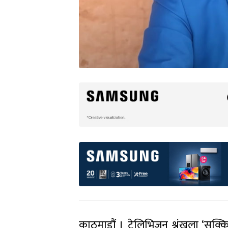
काठमाडौं । टेलिभिजन श्रृंखला ‘सक्