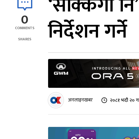
‘सक्किगो नि
0
निर्देशन गर्ने
COMMENTS
SHARES
अनलाइनखबर
२०८१ भदौ २० ग