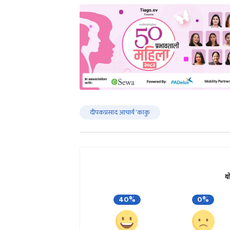
दीपकप्रसाद आचार्य ‘काकु
य
40%
0%