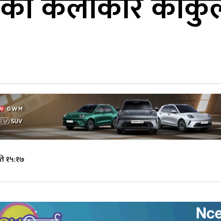
’का कलाकार काकुले
ते १५:१७