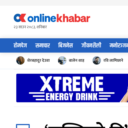
Skip
to
content
२३ साउन २०८३, शनिबार
होमपेज
समाचार
बिजनेस
जीवनशैली
मनोरञ्ज
शेरबहादुर देउवा
बालेन शाह
रवि लामिछाने