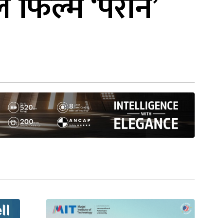
 फिल्म ‘परान’