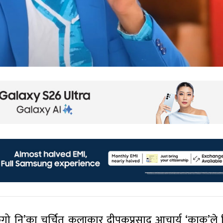
किगो नि’का चर्चित कलाकार दीपकप्रसाद आचार्य ‘काकु’ले