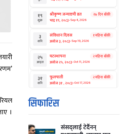
श्रीकृष्ण जन्माष्टमी व्रत
२७ दिन बाँकी
१९
-
भाद्र १९, २०८३
Sep 4, 2026
शुक्र
संविधान दिवस
१ महिना बाँकी
३
-
असोज ३, २०८३
Sep 19, 2026
शनि
 तयारी
घटस्थापना
२ महिना बाँकी
२५
-
असोज २५, २०८३
Oct 11, 2026
आइत
शरणम’
फूलपाती
२ महिना बाँकी
३१
-
असोज ३१ , २०८३
Oct 17, 2026
शनि
कार्तिक सङ्क्रान्ति
िरियल
२ महिना बाँकी
१
सिफारिस
-
कार्तिक १, २०८३
Oct 18, 2026
आइत
ताए ।
महानवमी
२ महिना बाँकी
३
-
कार्तिक ३, २०८३
Oct 20, 2026
मंगल
संसद्लाई टेर्दैनन्