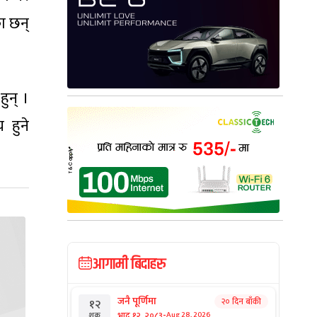
का छन्
हुन् ।
 हुने
आगामी बिदाहरु
जनै पूर्णिमा
२० दिन बाँकी
१२
-
भाद्र १२, २०८३
Aug 28, 2026
शुक्र