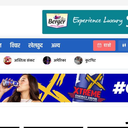
न
विचार
खेलकुद
अन्य
पात्रो
अस्तित्व संकट
अमेरिका
कुटपिट