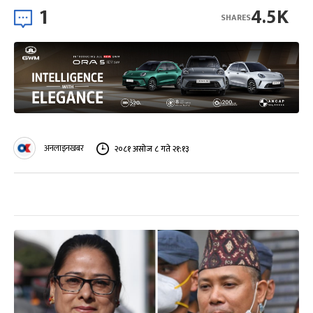
1
4.5K
SHARES
अनलाइनखबर
२०८१ असोज ८ गते २१:१३