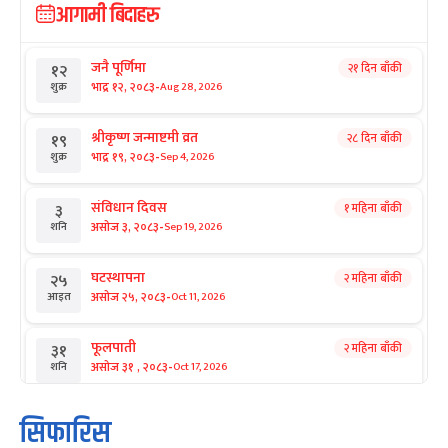
आगामी बिदाहरु
जनै पूर्णिमा
२१ दिन बाँकी
१२
-
भाद्र १२, २०८३
Aug 28, 2026
शुक्र
श्रीकृष्ण जन्माष्टमी व्रत
२८ दिन बाँकी
१९
-
भाद्र १९, २०८३
Sep 4, 2026
शुक्र
संविधान दिवस
१ महिना बाँकी
३
-
असोज ३, २०८३
Sep 19, 2026
शनि
घटस्थापना
२ महिना बाँकी
२५
-
असोज २५, २०८३
Oct 11, 2026
आइत
फूलपाती
२ महिना बाँकी
३१
-
असोज ३१ , २०८३
Oct 17, 2026
शनि
कार्तिक सङ्क्रान्ति
२ महिना बाँकी
१
सिफारिस
-
कार्तिक १, २०८३
Oct 18, 2026
आइत