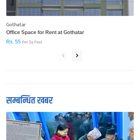
Gothatar
S
Office Space for Rent at Gothatar
H
Rs. 55
R
Per Sq.Feet
‹
›
सम्बन्धित खबर