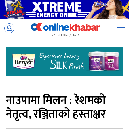
Skip
to
२२ साउन २०८३, शुक्रबार
content
नाउपामा मिलन : रेशमको
नेतृत्व, रञ्जिताको हस्ताक्षर