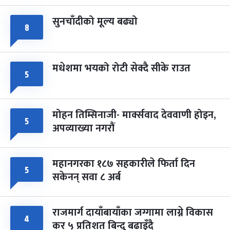
सुनचाँदीको मूल्य बढ्यो
८
मधेशमा भयको रोटी सेक्दै सीके राउत
५
मोहन तिम्सिनाजी- मार्क्सवाद देववाणी होइन,
५
अपव्याख्या नगरौं
महानगरका १८७ सहकारीले फिर्ता दिन
५
सकेनन् सवा ८ अर्ब
राजमार्ग दायाँबायाँका जग्गामा लाग्ने विकास
४
कर ५ प्रतिशत बिन्दु बढाइँदै