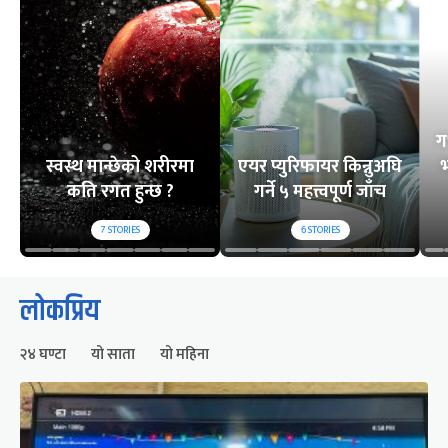
ग
स्वस्थ मान्छेको शरीरमा
एयर प्युरिफायर किन्नुअघि
भ
कति रगत हुन्छ ?
गर्ने ५ महत्त्वपूर्ण जाँच
7
STORIES
6
STORIES
लोकप्रिय
२४ घण्टा
यो साता
यो महिना