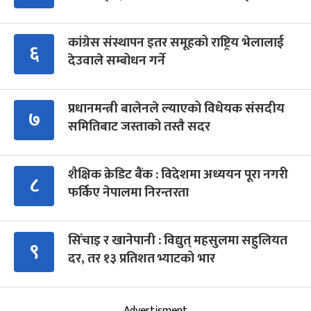
कांग्रेस संस्थापन इतर समूहको राष्ट्रिय भेलालाई
६
देउवाले सम्बोधन गर्ने
प्रधानमन्त्री बालेनले ल्याएको विधेयक संसदीय
७
समितिबाट जस्ताको तस्तै सदर
शैक्षिक क्रेडिट बैंक : विदेशमा अध्ययन पूरा नगरी
८
फर्किए नेपालमा निरन्तरता
सिँचाइ र खानेपानी : विद्युत् महसुलमा सहुलियत
९
दर, तर १३ प्रतिशत भ्याटको भार
Advertisment