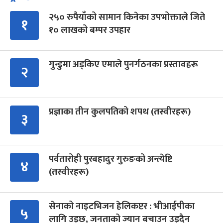
२५० रुपैयाँको सामान किनेका उपभोक्ताले जिते
१
१० लाखको बम्पर उपहार
गुन्डुमा अड्किए एमाले पुनर्गठनका प्रस्तावहरू
२
प्रज्ञाका तीन कुलपतिको शपथ (तस्वीरहरू)
३
पर्वतारोही पुरबहादुर गुरुङको अन्त्येष्टि
४
(तस्वीरहरू)
सेनाको नाइटभिजन हेलिकप्टर : भीआईपीका
५
लागि उड्छ, जनताको ज्यान बचाउन उड्दैन