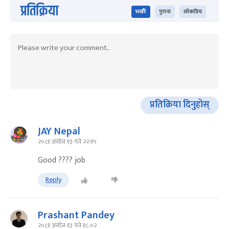
प्रतिक्रिया
भर्खरै
पुराना
लोकप्रिय
प्रतिक्रिया दिनुहोस्
JAY Nepal
२०८१ असोज १३ गते २२:१५
Good ???? job
Reply
Prashant Pandey
२०८१ असोज १३ गते १८:०२