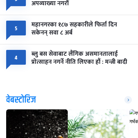
अपव्याख्या नगरौं
महानगरका १८७ सहकारीले फिर्ता दिन
५
सकेनन् सवा ८ अर्ब
ब्लु बस सेवाबाट लैंगिक असमानतालाई
४
प्रोत्साहन नगर्ने नीति लिएका हौं : मन्त्री बादी
वेबस्टोरिज