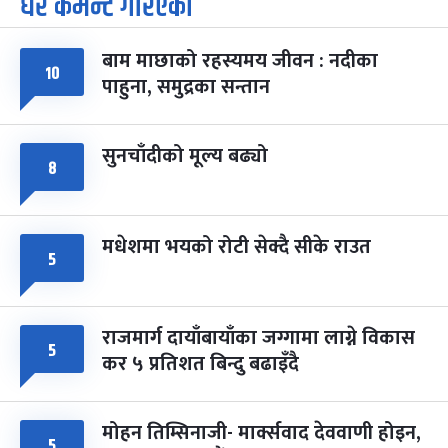
धेरै कमेन्ट गरिएका
७
-
चैत्र ७, २०८३
Mar 21, 2027
आइत
बाम माछाको रहस्यमय जीवन : नदीका
फागुपूर्णिमा
७ महिना बाँकी
८
१०
पाहुना, समुद्रका सन्तान
-
चैत्र ८, २०८३
Mar 22, 2027
सोम
सुनचाँदीको मूल्य बढ्यो
८
मधेशमा भयको रोटी सेक्दै सीके राउत
५
राजमार्ग दायाँबायाँका जग्गामा लाग्ने विकास
५
कर ५ प्रतिशत बिन्दु बढाइँदै
मोहन तिम्सिनाजी- मार्क्सवाद देववाणी होइन,
५