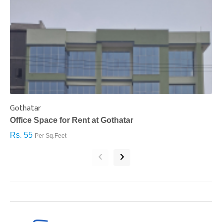
Gothatar
S
Office Space for Rent at Gothatar
H
Rs. 55
R
Per Sq.Feet
‹
›