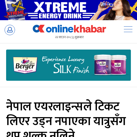
Skip
to
२२ साउन २०८३, शुक्रबार
content
नेपाल एयरलाइन्सले टिकट
लिएर उड्न नपाएका यात्रुसँग
थप शुल्क नलिने