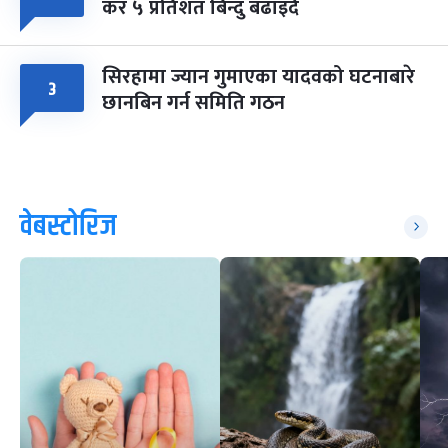
कर ५ प्रतिशत बिन्दु बढाइँदै
सिरहामा ज्यान गुमाएका यादवको घटनाबारे
३
छानबिन गर्न समिति गठन
वेबस्टोरिज