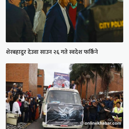
शेरबहादुर देउवा साउन २६ गते स्वदेश फर्किने