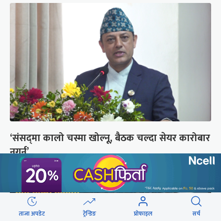
‘संसद्‍मा कालो चस्मा खोल्नू, बैठक चल्दा सेयर कारोबार
नगर्नू’
ताजा अपडेट
ट्रेन्डिङ
प्रोफाइल
सर्च