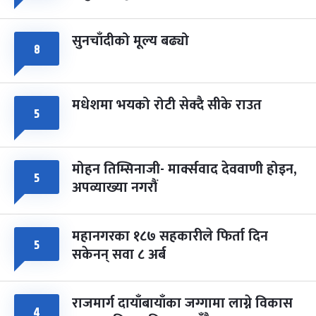
सुनचाँदीको मूल्य बढ्यो
८
मधेशमा भयको रोटी सेक्दै सीके राउत
५
मोहन तिम्सिनाजी- मार्क्सवाद देववाणी होइन,
५
अपव्याख्या नगरौं
महानगरका १८७ सहकारीले फिर्ता दिन
५
सकेनन् सवा ८ अर्ब
राजमार्ग दायाँबायाँका जग्गामा लाग्ने विकास
४