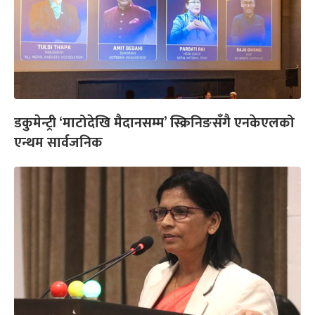
डकुमेन्ट्री ‘माटोदेखि मैदानसम्म’ स्क्रिनिङसँगै एनकेएलको
एन्थम सार्वजनिक