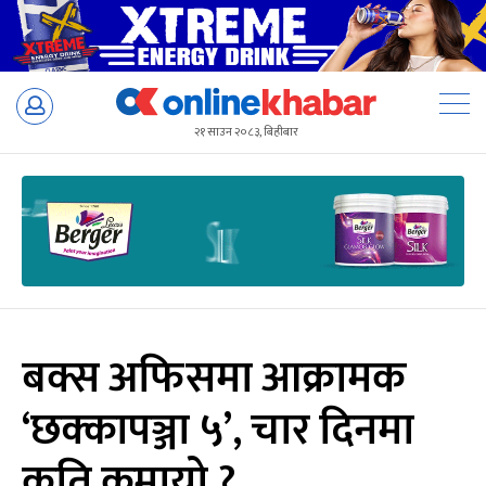
Skip
to
२१ साउन २०८३, बिहीबार
content
बक्स अफिसमा आक्रामक
‘छक्कापञ्जा ५’, चार दिनमा
कति कमायो ?