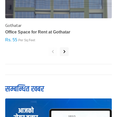
Gothatar
S
Office Space for Rent at Gothatar
H
Rs. 55
R
Per Sq.Feet
‹
›
सम्बन्धित खबर