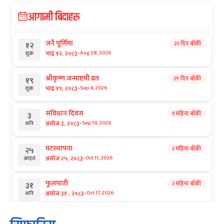
आगामी बिदाहरु
जनै पूर्णिमा
२२ दिन बाँकी
१२
-
भाद्र १२, २०८३
Aug 28, 2026
शुक्र
श्रीकृष्ण जन्माष्टमी व्रत
२९ दिन बाँकी
१९
-
भाद्र १९, २०८३
Sep 4, 2026
शुक्र
संविधान दिवस
१ महिना बाँकी
३
-
असोज ३, २०८३
Sep 19, 2026
शनि
घटस्थापना
२ महिना बाँकी
२५
-
असोज २५, २०८३
Oct 11, 2026
आइत
फूलपाती
२ महिना बाँकी
३१
-
असोज ३१ , २०८३
Oct 17, 2026
शनि
कार्तिक सङ्क्रान्ति
२ महिना बाँकी
१