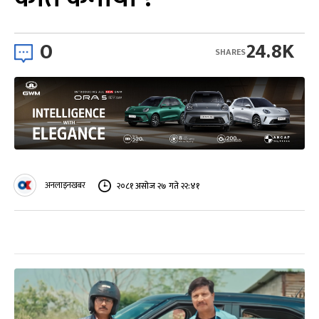
0
24.8K
SHARES
अनलाइनखबर
२०८१ असोज २७ गते २२:४१