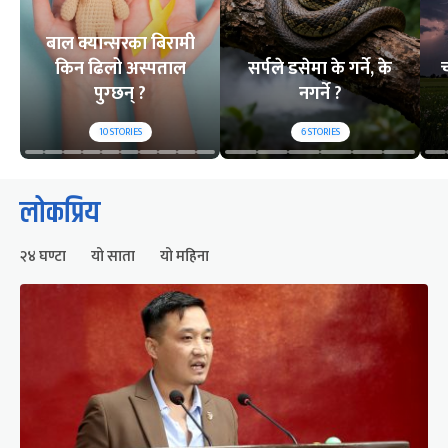
बाल क्यान्सरका बिरामी
किन ढिलो अस्पताल
सर्पले डसेमा के गर्ने, के
च
पुग्छन् ?
नगर्ने ?
10
STORIES
6
STORIES
लोकप्रिय
२४ घण्टा
यो साता
यो महिना