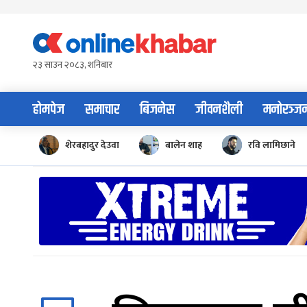
Skip
to
content
२३ साउन २०८३, शनिबार
होमपेज
समाचार
बिजनेस
जीवनशैली
मनोरञ्ज
शेरबहादुर देउवा
बालेन शाह
रवि लामिछाने