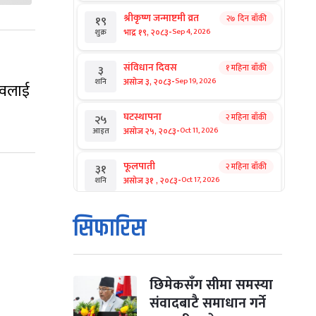
श्रीकृष्ण जन्माष्टमी व्रत
२७ दिन बाँकी
१९
-
भाद्र १९, २०८३
Sep 4, 2026
शुक्र
संविधान दिवस
१ महिना बाँकी
३
-
असोज ३, २०८३
Sep 19, 2026
शनि
दवलाई
घटस्थापना
२ महिना बाँकी
२५
-
असोज २५, २०८३
Oct 11, 2026
आइत
फूलपाती
२ महिना बाँकी
३१
-
असोज ३१ , २०८३
Oct 17, 2026
शनि
कार्तिक सङ्क्रान्ति
२ महिना बाँकी
१
सिफारिस
-
कार्तिक १, २०८३
Oct 18, 2026
आइत
महानवमी
२ महिना बाँकी
३
-
कार्तिक ३, २०८३
Oct 20, 2026
मंगल
छिमेकसँग सीमा समस्या
संवादबाटै समाधान गर्ने
विजयादशमी
२ महिना बाँकी