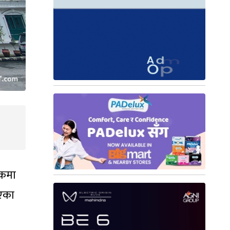
शकमा
भएका