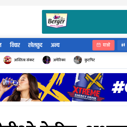
न
विचार
खेलकुद
अन्य
पात्रो
अस्तित्व संकट
अमेरिका
कुटपिट