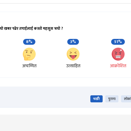
यो खबर पढेर तपाईलाई कस्तो महसुस भयो ?
8%
3%
51%
अचम्मित
उत्साहित
आक्रोशित
भर्खरै
पुराना
लोकप