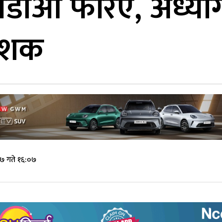
डीओ फेरिए, अध्या
देशक
 ७ गते १६:०७