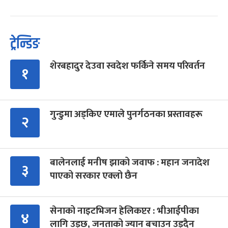
ट्रेन्डिङ
शेरबहादुर देउवा स्वदेश फर्किने समय परिवर्तन
१
गुन्डुमा अड्किए एमाले पुनर्गठनका प्रस्तावहरू
२
बालेनलाई मनीष झाको जवाफ : महान जनादेश
३
पाएको सरकार एक्लो छैन
सेनाको नाइटभिजन हेलिकप्टर : भीआईपीका
४
लागि उड्छ, जनताको ज्यान बचाउन उड्दैन