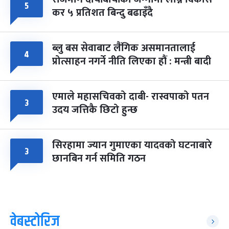
५
कर ५ प्रतिशत बिन्दु बढाइँदै
ब्लु बस सेवाबाट लैंगिक असमानतालाई
४
प्रोत्साहन नगर्ने नीति लिएका हौं : मन्त्री बादी
एमाले महासचिवको दाबी- रास्वपाको पतन
३
उदय जत्तिकै छिटो हुन्छ
सिरहामा ज्यान गुमाएका यादवको घटनाबारे
३
छानबिन गर्न समिति गठन
वेबस्टोरिज