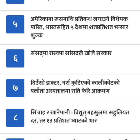
अमेरिकामा रूसमाथि प्रतिबन्ध लगाउने विधेयक
५
पारित, भारतसहित ५ देशमा शतप्रतिशत भन्सार
शुल्क
संसद्‍मा रास्वपा सांसदले खोजे सरकार
६
दिउँसो डाक्टर, नर्स कुटिएको कालीकोटको
७
पलाँता अस्पतालमा राति फेरि आक्रमण
सिँचाइ र खानेपानी : विद्युत् महसुलमा सहुलियत
८
दर, तर १३ प्रतिशत भ्याटको भार