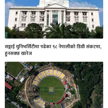
सङ्गाई युनिभर्सिटीमा पढेका ९८ नेपालीको डिग्री संकटमा,
हुनसक्छ खारेज