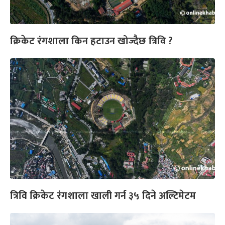
क्रिकेट रंगशाला किन हटाउन खोज्दैछ त्रिवि ?
त्रिवि क्रिकेट रंगशाला खाली गर्न ३५ दिने अल्टिमेटम