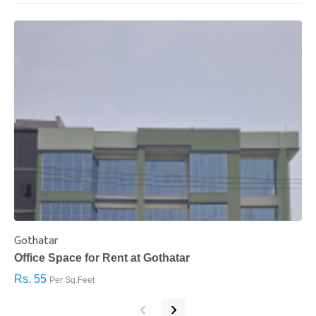
Gothatar
S
Office Space for Rent at Gothatar
H
Rs. 55
R
Per Sq.Feet
‹
›