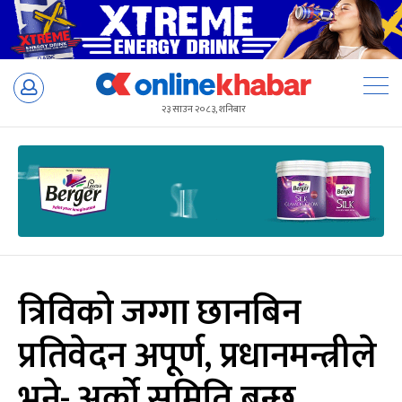
Skip
to
२३ साउन २०८३, शनिबार
content
त्रिविको जग्गा छानबिन
प्रतिवेदन अपूर्ण, प्रधानमन्त्रीले
भने- अर्को समिति बन्छ