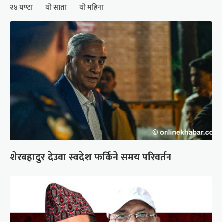
२४ घण्टा
यो साता
यो महिना
शेरबहादुर देउवा स्वदेश फर्किने समय परिवर्तन