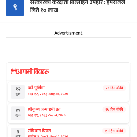
सरकारको करदाता प्रोत्साहन उपहार : हेमराजले
९
जिते १० लाख
Advertisment
आगामी बिदाहरु
जनै पूर्णिमा
२० दिन बाँकी
१२
-
भाद्र १२, २०८३
Aug 28, 2026
शुक्र
श्रीकृष्ण जन्माष्टमी व्रत
२७ दिन बाँकी
१९
-
भाद्र १९, २०८३
Sep 4, 2026
शुक्र
संविधान दिवस
१ महिना बाँकी
३
-
असोज ३, २०८३
Sep 19, 2026
शनि