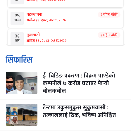
घटस्थापना
२ महिना बाँकी
२५
-
असोज २५, २०८३
Oct 11, 2026
आइत
फूलपाती
२ महिना बाँकी
३१
-
असोज ३१ , २०८३
Oct 17, 2026
शनि
कार्तिक सङ्क्रान्ति
२ महिना बाँकी
१
सिफारिस
-
कार्तिक १, २०८३
Oct 18, 2026
आइत
ई–बिडिङ प्रकरण : विक्रम पाण्डेको
महानवमी
२ महिना बाँकी
३
-
कम्पनीले ७ करोड घटाएर फेर्‍यो
कार्तिक ३, २०८३
Oct 20, 2026
मंगल
बोलकबोल
विजयादशमी
२ महिना बाँकी
४
-
कार्तिक ४, २०८३
Oct 21, 2026
बुध
टेन्टमा उकुसमुकुस सुकुमवासी :
तत्काललाई ठिक, भविष्य अनिश्चित
पापा‌ङ्कुशा एकादशी व्रत
२ महिना बाँकी
५
-
कार्तिक ५, २०८३
Oct 22, 2026
बिहि