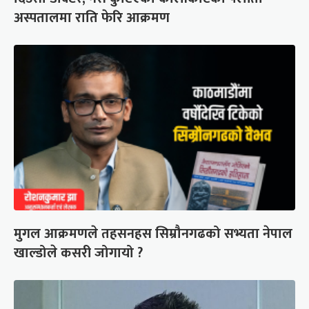
अस्पतालमा राति फेरि आक्रमण
मुगल आक्रमणले तहसनहस सिम्रौनगढको सभ्यता नेपाल
खाल्डोले कसरी जोगायो ?