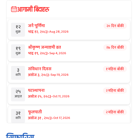
आगामी बिदाहरु
जनै पूर्णिमा
२० दिन बाँकी
१२
-
भाद्र १२, २०८३
Aug 28, 2026
शुक्र
श्रीकृष्ण जन्माष्टमी व्रत
२७ दिन बाँकी
१९
-
भाद्र १९, २०८३
Sep 4, 2026
शुक्र
संविधान दिवस
१ महिना बाँकी
३
-
असोज ३, २०८३
Sep 19, 2026
शनि
घटस्थापना
२ महिना बाँकी
२५
-
असोज २५, २०८३
Oct 11, 2026
आइत
फूलपाती
२ महिना बाँकी
३१
-
असोज ३१ , २०८३
Oct 17, 2026
शनि
कार्तिक सङ्क्रान्ति
२ महिना बाँकी
१