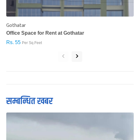
Gothatar
S
Office Space for Rent at Gothatar
H
Rs. 55
R
Per Sq.Feet
‹
›
सम्बन्धित खबर