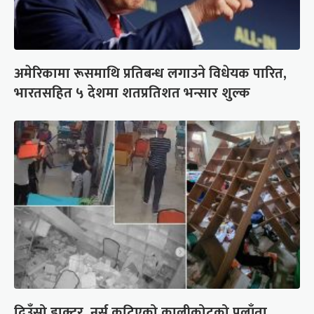
अमेरिकामा रूसमाथि प्रतिबन्ध लगाउने विधेयक पारित,
भारतसहित ५ देशमा शतप्रतिशत भन्सार शुल्क
दिउँसो डाक्टर, नर्स कुटिएको कालीकोटको पलाँता