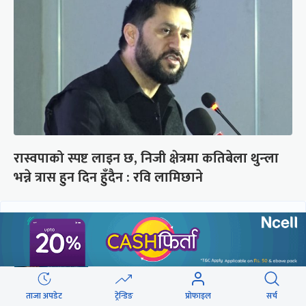
रास्वपाको स्पष्ट लाइन छ, निजी क्षेत्रमा कतिबेला थुन्ला
भन्ने त्रास हुन दिन हुँदैन : रवि लामिछाने
छुटाउनुभयो कि ?
संसद्लाई टेर्दैनन् प्रधानमन्त्री, लाचार
छन् सभामुख
ताजा अपडेट
ट्रेन्डिङ
प्रोफाइल
सर्च