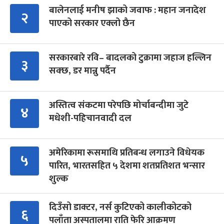
बालेनलाई मनीष झाको जवाफ : महान जनादेश
२
पाएको सरकार एक्लो छैन
सरकारबारे रवि– बादलको टुक्रामा जहाज हल्लिन
३
सक्छ, डर मान्नु पर्दैन
अस्तित्व संकटमा परेपछि मोर्चाबन्दीमा जुटे
४
मधेशी-पहिचानवादी दल
अमेरिकामा रूसमाथि प्रतिबन्ध लगाउने विधेयक
५
पारित, भारतसहित ५ देशमा शतप्रतिशत भन्सार
शुल्क
दिउँसो डाक्टर, नर्स कुटिएको कालीकोटको
६
पलाँता अस्पतालमा राति फेरि आक्रमण