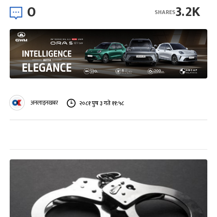
0
3.2K
SHARES
अनलाइनखबर
२०८१ पुष ३ गते ११:५८