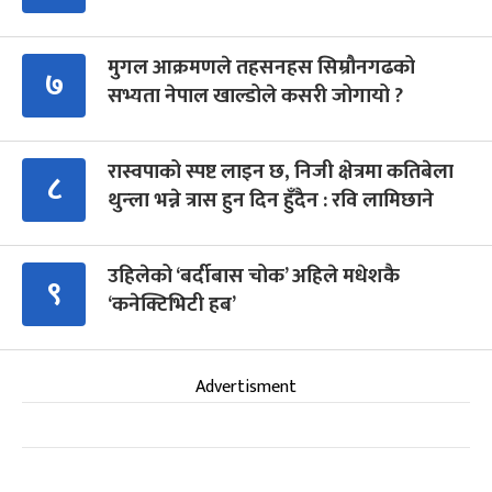
मुगल आक्रमणले तहसनहस सिम्रौनगढको
७
सभ्यता नेपाल खाल्डोले कसरी जोगायो ?
रास्वपाको स्पष्ट लाइन छ, निजी क्षेत्रमा कतिबेला
८
थुन्ला भन्ने त्रास हुन दिन हुँदैन : रवि लामिछाने
उहिलेको ‘बर्दीबास चोक’ अहिले मधेशकै
९
‘कनेक्टिभिटी हब’
Advertisment