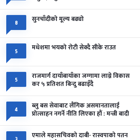
सुनचाँदीको मूल्य बढ्यो
८
मधेशमा भयको रोटी सेक्दै सीके राउत
५
राजमार्ग दायाँबायाँका जग्गामा लाग्ने विकास
५
कर ५ प्रतिशत बिन्दु बढाइँदै
ब्लु बस सेवाबाट लैंगिक असमानतालाई
४
प्रोत्साहन नगर्ने नीति लिएका हौं : मन्त्री बादी
एमाले महासचिवको दाबी- रास्वपाको पतन
३