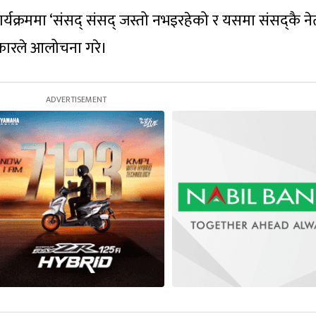
यक्रममा ‘संसद् संसद् जस्तो नभइरहेको र यसमा संसद्कै नेत
त्रकारले आलोचना गरे।