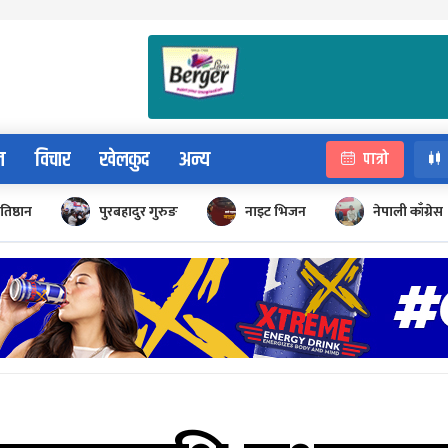
न
विचार
खेलकुद
अन्य
पात्रो
रतिष्ठान
पुरबहादुर गुरुङ
नाइट भिजन
नेपाली काँग्रेस