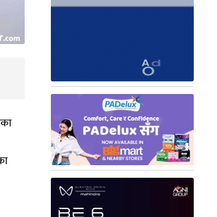
मका
का