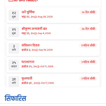
जनै पूर्णिमा
२० दिन बाँकी
१२
-
भाद्र १२, २०८३
Aug 28, 2026
शुक्र
श्रीकृष्ण जन्माष्टमी व्रत
२७ दिन बाँकी
१९
-
भाद्र १९, २०८३
Sep 4, 2026
शुक्र
संविधान दिवस
१ महिना बाँकी
३
-
असोज ३, २०८३
Sep 19, 2026
शनि
घटस्थापना
२ महिना बाँकी
२५
-
असोज २५, २०८३
Oct 11, 2026
आइत
फूलपाती
२ महिना बाँकी
३१
-
असोज ३१ , २०८३
Oct 17, 2026
शनि
कार्तिक सङ्क्रान्ति
२ महिना बाँकी
१
सिफारिस
-
कार्तिक १, २०८३
Oct 18, 2026
आइत