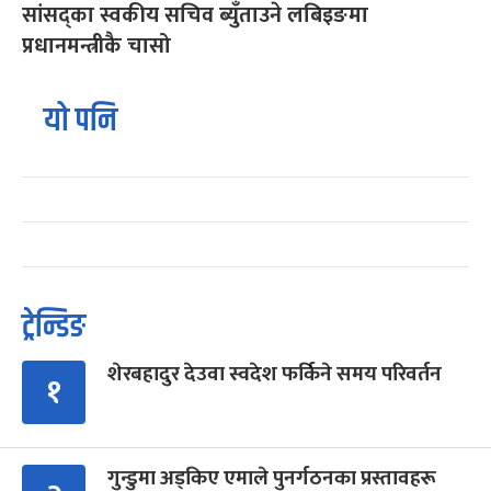
सांसद्का स्वकीय सचिव ब्युँताउने लबिइङमा
प्रधानमन्त्रीकै चासो
यो पनि
ट्रेन्डिङ
शेरबहादुर देउवा स्वदेश फर्किने समय परिवर्तन
१
गुन्डुमा अड्किए एमाले पुनर्गठनका प्रस्तावहरू