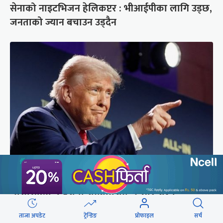
सेनाको नाइटभिजन हेलिकप्टर : भीआईपीका लागि उड्छ,
जनताको ज्यान बचाउन उड्दैन
अमेरिकामा रूसमाथि प्रतिबन्ध लगाउने विधेयक पारित,
भारतसहित ५ देशमा शतप्रतिशत भन्सार शुल्क
ताजा अपडेट
ट्रेन्डिङ
प्रोफाइल
सर्च