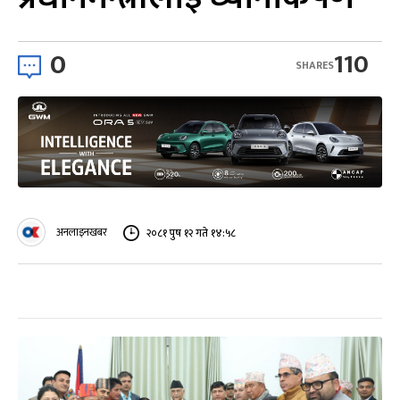
0
110
SHARES
अनलाइनखबर
२०८१ पुष १२ गते १४:५८