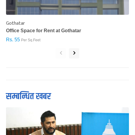
Gothatar
S
Office Space for Rent at Gothatar
H
Rs. 55
R
Per Sq.Feet
‹
›
सम्बन्धित खबर