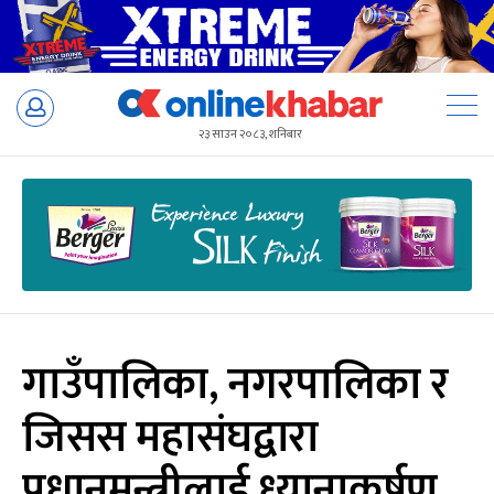
Skip
to
२३ साउन २०८३, शनिबार
content
गाउँपालिका, नगरपालिका र
जिसस महासंघद्वारा
प्रधानमन्त्रीलाई ध्यानाकर्षण