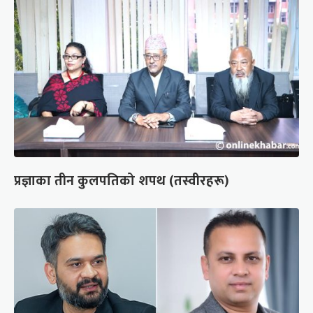
प्रज्ञाका तीन कुलपतिको शपथ (तस्वीरहरू)