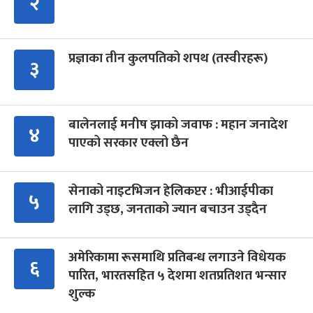
२
प्रज्ञाका तीन कुलपतिको शपथ (तस्वीरहरू)
३
बालेनलाई मनीष झाको जवाफ : महान जनादेश
४
पाएको सरकार एक्लो छैन
सेनाको नाइटभिजन हेलिकप्टर : भीआईपीका
५
लागि उड्छ, जनताको ज्यान बचाउन उड्दैन
अमेरिकामा रूसमाथि प्रतिबन्ध लगाउने विधेयक
६
पारित, भारतसहित ५ देशमा शतप्रतिशत भन्सार
शुल्क