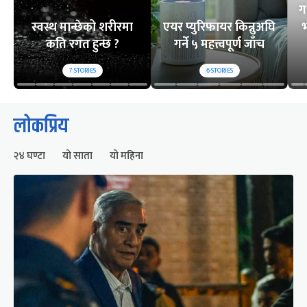
ग
स्वस्थ मान्छेको शरीरमा
एयर प्युरिफायर किन्नुअघि
भ
कति रगत हुन्छ ?
गर्ने ५ महत्त्वपूर्ण जाँच
7
STORIES
6
STORIES
लोकप्रिय
२४ घण्टा
यो साता
यो महिना