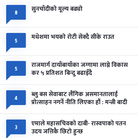
सुनचाँदीको मूल्य बढ्यो
८
मधेशमा भयको रोटी सेक्दै सीके राउत
५
राजमार्ग दायाँबायाँका जग्गामा लाग्ने विकास
५
कर ५ प्रतिशत बिन्दु बढाइँदै
ब्लु बस सेवाबाट लैंगिक असमानतालाई
४
प्रोत्साहन नगर्ने नीति लिएका हौं : मन्त्री बादी
एमाले महासचिवको दाबी- रास्वपाको पतन
३
उदय जत्तिकै छिटो हुन्छ