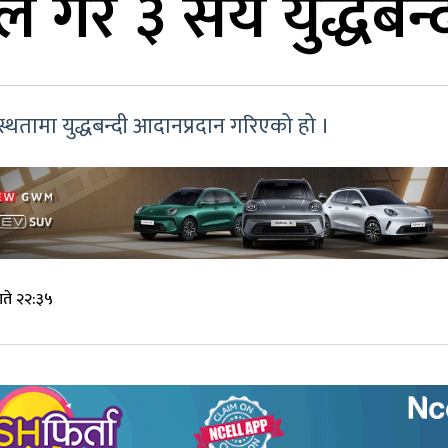
नले गरे ३ सय युद्धबन
स्थतामा युद्धबन्दी आदानप्रदान गरिएको हो ।
गते २२:३५