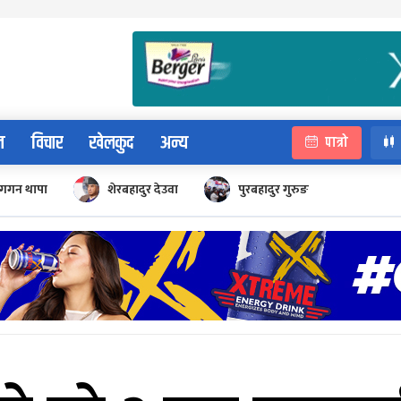
न
विचार
खेलकुद
अन्य
पात्रो
गगन थापा
शेरबहादुर देउवा
पुरबहादुर गुरुङ