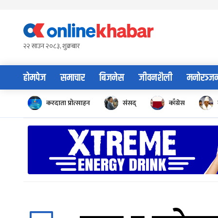
Skip
to
content
२२ साउन २०८३, शुक्रबार
होमपेज
समाचार
बिजनेस
जीवनशैली
मनोरञ्ज
करदाता प्रोत्साहन
संसद्
काँग्रेस