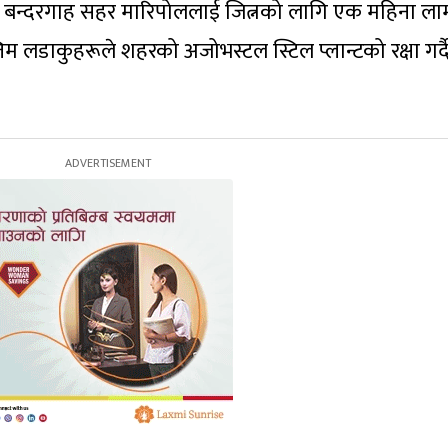
्रेनी बन्दरगाह सहर मारिपोललाई जित्नको लागि एक महिना ला
म लडाकुहरूले शहरको अजोभस्टल स्टिल प्लान्टको रक्षा गर्द