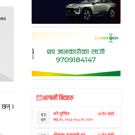
आगामी बिदाहरु
ा छन् ।
जनै पूर्णिमा
२१ दिन बाँकी
१२
-
भाद्र १२, २०८३
Aug 28, 2026
शुक्र
श्रीकृष्ण जन्माष्टमी व्रत
२८ दिन बाँकी