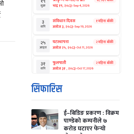
१९
मो
-
भाद्र १९, २०८३
Sep 4, 2026
शुक्र
ै
संविधान दिवस
१ महिना बाँकी
३
-
असोज ३, २०८३
Sep 19, 2026
शनि
घटस्थापना
२ महिना बाँकी
२५
-
असोज २५, २०८३
Oct 11, 2026
आइत
फूलपाती
२ महिना बाँकी
३१
-
असोज ३१ , २०८३
Oct 17, 2026
शनि
कार्तिक सङ्क्रान्ति
२ महिना बाँकी
१
सिफारिस
-
कार्तिक १, २०८३
Oct 18, 2026
आइत
महानवमी
२ महिना बाँकी
३
-
कार्तिक ३, २०८३
Oct 20, 2026
मंगल
ई–बिडिङ प्रकरण : विक्रम
पाण्डेको कम्पनीले ७
विजयादशमी
२ महिना बाँकी
४
करोड घटाएर फेर्‍यो
-
कार्तिक ४, २०८३
Oct 21, 2026
बुध