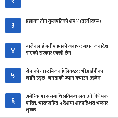
२
प्रज्ञाका तीन कुलपतिको शपथ (तस्वीरहरू)
३
बालेनलाई मनीष झाको जवाफ : महान जनादेश
४
पाएको सरकार एक्लो छैन
सेनाको नाइटभिजन हेलिकप्टर : भीआईपीका
५
लागि उड्छ, जनताको ज्यान बचाउन उड्दैन
अमेरिकामा रूसमाथि प्रतिबन्ध लगाउने विधेयक
६
पारित, भारतसहित ५ देशमा शतप्रतिशत भन्सार
शुल्क