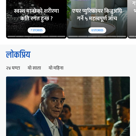
ग
स्वस्थ मान्छेको शरीरमा
एयर प्युरिफायर किन्नुअघि
भ
कति रगत हुन्छ ?
गर्ने ५ महत्त्वपूर्ण जाँच
7
STORIES
6
STORIES
लोकप्रिय
२४ घण्टा
यो साता
यो महिना