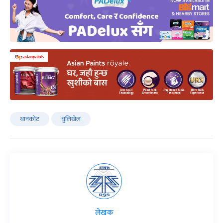
थानकोट
धुलिखेल
लेखक