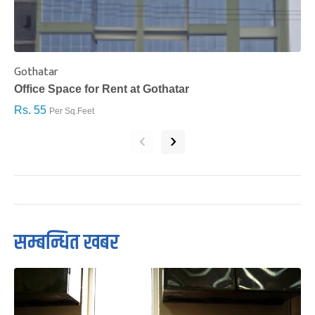
Gothatar
S
Office Space for Rent at Gothatar
H
Rs. 55
R
Per Sq.Feet
‹
›
सम्बन्धित खबर