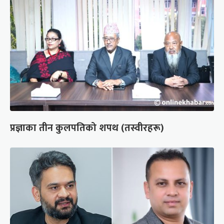
प्रज्ञाका तीन कुलपतिको शपथ (तस्वीरहरू)