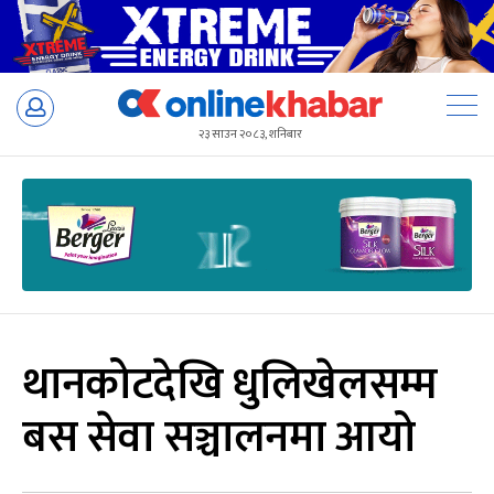
Skip
to
२३ साउन २०८३, शनिबार
content
थानकोटदेखि धुलिखेलसम्म
बस सेवा सञ्चालनमा आयो