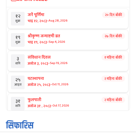
जनै पूर्णिमा
२० दिन बाँकी
१२
-
भाद्र १२, २०८३
Aug 28, 2026
शुक्र
श्रीकृष्ण जन्माष्टमी व्रत
२७ दिन बाँकी
१९
-
भाद्र १९, २०८३
Sep 4, 2026
शुक्र
संविधान दिवस
१ महिना बाँकी
३
-
असोज ३, २०८३
Sep 19, 2026
शनि
घटस्थापना
२ महिना बाँकी
२५
-
असोज २५, २०८३
Oct 11, 2026
आइत
फूलपाती
२ महिना बाँकी
३१
-
असोज ३१ , २०८३
Oct 17, 2026
शनि
कार्तिक सङ्क्रान्ति
२ महिना बाँकी
१
सिफारिस
-
कार्तिक १, २०८३
Oct 18, 2026
आइत