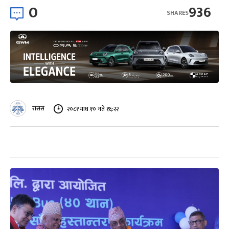
0
936
SHARES
रासस
२०८१ माघ १० गते १६:२२