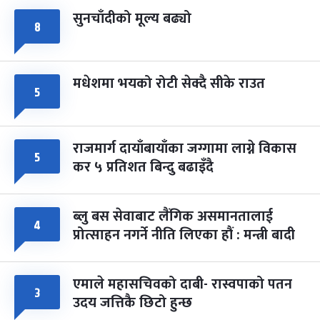
सुनचाँदीको मूल्य बढ्यो
८
मधेशमा भयको रोटी सेक्दै सीके राउत
५
राजमार्ग दायाँबायाँका जग्गामा लाग्ने विकास
५
कर ५ प्रतिशत बिन्दु बढाइँदै
ब्लु बस सेवाबाट लैंगिक असमानतालाई
४
प्रोत्साहन नगर्ने नीति लिएका हौं : मन्त्री बादी
एमाले महासचिवको दाबी- रास्वपाको पतन
३
उदय जत्तिकै छिटो हुन्छ