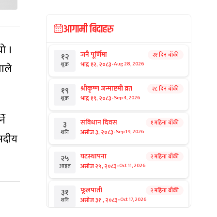
आगामी बिदाहरु
यो ।
जनै पूर्णिमा
२१ दिन बाँकी
१२
-
भाद्र १२, २०८३
Aug 28, 2026
शुक्र
ाले
श्रीकृष्ण जन्माष्टमी व्रत
२८ दिन बाँकी
१९
-
भाद्र १९, २०८३
Sep 4, 2026
शुक्र
ने
संविधान दिवस
१ महिना बाँकी
३
-
असोज ३, २०८३
Sep 19, 2026
शनि
ंसदीय
घटस्थापना
२ महिना बाँकी
२५
-
असोज २५, २०८३
Oct 11, 2026
आइत
फूलपाती
२ महिना बाँकी
३१
-
असोज ३१ , २०८३
Oct 17, 2026
शनि