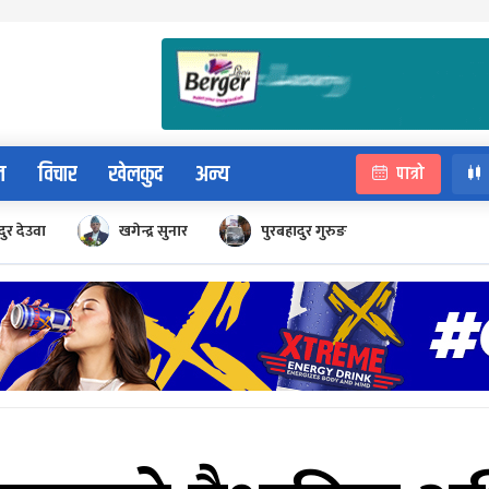
न
विचार
खेलकुद
अन्य
पात्रो
ुर देउवा
खगेन्द्र सुनार
पुरबहादुर गुरुङ