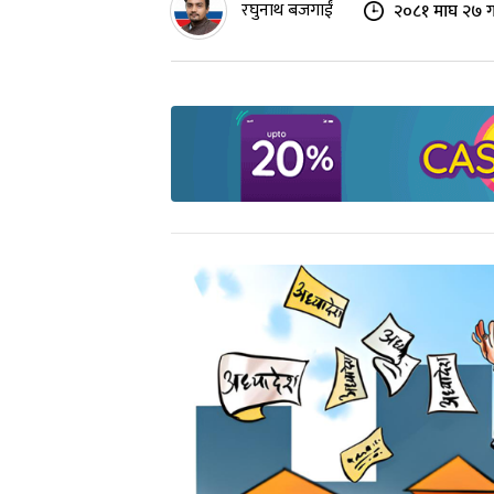
रघुनाथ बजगाईं
२०८१ माघ २७ ग