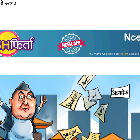
ते २२:०३