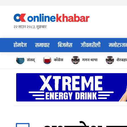
Skip
to
content
२२ साउन २०८३, शुक्रबार
होमपेज
समाचार
बिजनेस
जीवनशैली
मनोरञ्ज
संसद्
काँग्रेस
गगन थापा
शेरबहाद