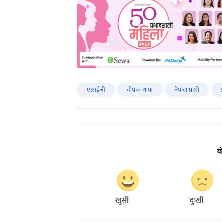
एआईजी
दीपक थापा
नेपाल प्रहरी
य
खुसी
दुःखी