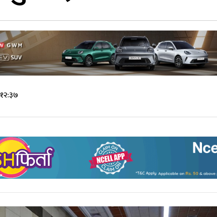
 १२:३७