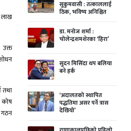
सुकुमवासी : तत्काललाई
ठिक, भविष्य अनिश्चित
५ लाख
डा. मनोज शर्मा :
चोलेन्द्रशमशेरका ‘हिरा’
 उक्त
ंशोधन
सुदन मिसिंदा थप बलिया
बने हर्क
ने तथा
‘अदालतको स्थापित
ण कोष
पद्धतिमा असर पर्ने त्रास
देखियो’
ि गठन
राणाकालपछिको पहिलो