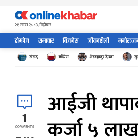
Skip
to
२१ साउन २०८३, बिहीबार
content
होमपेज
समाचार
बिजनेस
जीवनशैली
मनोरञ्ज
संसद्
काँग्रेस
शेरबहादुर देउवा
गु
आईजी थापाको
1
कर्जा ५ लाख 
COMMENTS