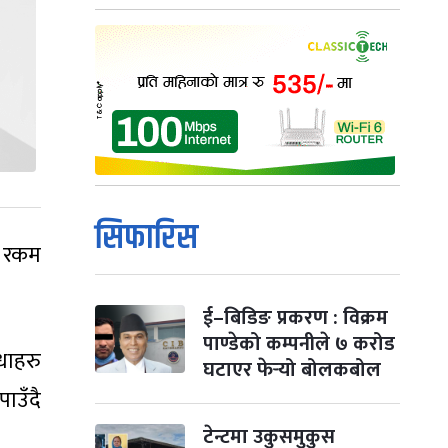
सिफारिस
ो रकम
ई–बिडिङ प्रकरण : विक्रम
पाण्डेको कम्पनीले ७ करोड
धाहरु
घटाएर फेर्‍यो बोलकबोल
ाउँदै
टेन्टमा उकुसमुकुस