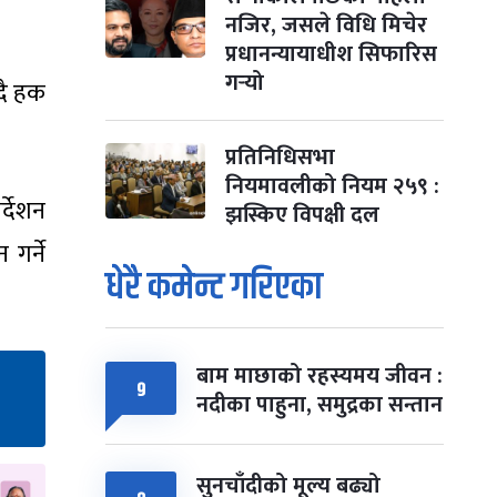
नजिर, जसले विधि मिचेर
प्रधानन्यायाधीश सिफारिस
गर्‍यो
दै हक
प्रतिनिधिसभा
नियमावलीको नियम २५९ :
्देशन
झस्किए विपक्षी दल
गर्ने
धेरै कमेन्ट गरिएका
बाम माछाको रहस्यमय जीवन :
९
नदीका पाहुना, समुद्रका सन्तान
सुनचाँदीको मूल्य बढ्यो