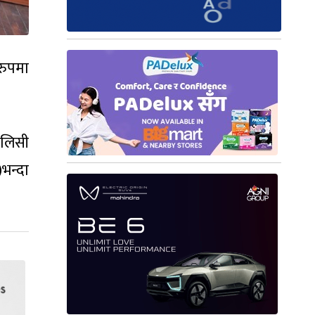
रुपमा
ोलिसी
भन्दा