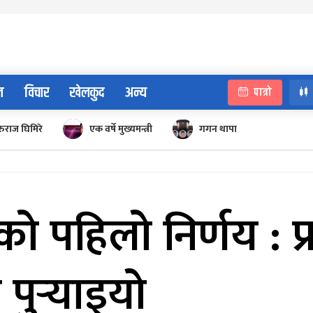
न
विचार
खेलकुद
अन्य
पात्रो
रुराज घिमिरे
एक वर्षे मुख्यमन्त्री
गगन थापा
 पहिलो निर्णय : प
पुर्‍याइयो