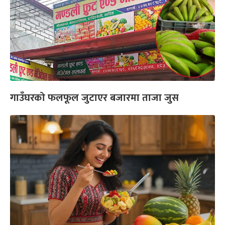
गाउँघरको फलफूल जुटाएर बजारमा ताजा जुस