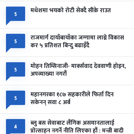
मधेशमा भयको रोटी सेक्दै सीके राउत
५
राजमार्ग दायाँबायाँका जग्गामा लाग्ने विकास
५
कर ५ प्रतिशत बिन्दु बढाइँदै
मोहन तिम्सिनाजी- मार्क्सवाद देववाणी होइन,
५
अपव्याख्या नगरौं
महानगरका १८७ सहकारीले फिर्ता दिन
५
सकेनन् सवा ८ अर्ब
ब्लु बस सेवाबाट लैंगिक असमानतालाई
४
प्रोत्साहन नगर्ने नीति लिएका हौं : मन्त्री बादी