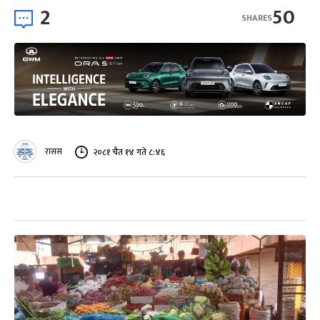
2
50
SHARES
रासस
२०८१ चैत १४ गते ८:४६