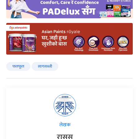
फलफूल
सागसब्जी
लेखक
रासस