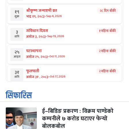
श्रीकृष्ण जन्माष्टमी व्रत
२८ दिन बाँकी
१९
-
भाद्र १९, २०८३
Sep 4, 2026
शुक्र
संविधान दिवस
१ महिना बाँकी
३
-
असोज ३, २०८३
Sep 19, 2026
शनि
घटस्थापना
२ महिना बाँकी
२५
-
असोज २५, २०८३
Oct 11, 2026
आइत
फूलपाती
२ महिना बाँकी
३१
-
असोज ३१ , २०८३
Oct 17, 2026
शनि
कार्तिक सङ्क्रान्ति
२ महिना बाँकी
१
सिफारिस
-
कार्तिक १, २०८३
Oct 18, 2026
आइत
ई–बिडिङ प्रकरण : विक्रम पाण्डेको
महानवमी
२ महिना बाँकी
३
-
कम्पनीले ७ करोड घटाएर फेर्‍यो
कार्तिक ३, २०८३
Oct 20, 2026
मंगल
बोलकबोल