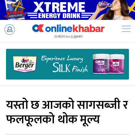
Skip
to
२२ साउन २०८३, शुक्रबार
content
यस्तो छ आजको सागसब्जी र
फलफूलको थोक मूल्य