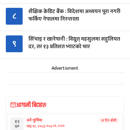
शैक्षिक क्रेडिट बैंक : विदेशमा अध्ययन पूरा नगरी
८
फर्किए नेपालमा निरन्तरता
सिँचाइ र खानेपानी : विद्युत् महसुलमा सहुलियत
९
दर, तर १३ प्रतिशत भ्याटको भार
Advertisment
आगामी बिदाहरु
जनै पूर्णिमा
२१ दिन बाँकी
१२
-
भाद्र १२, २०८३
Aug 28, 2026
शुक्र