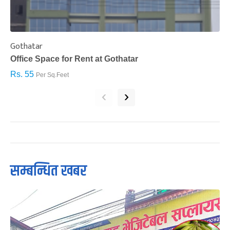
Gothatar
S
Office Space for Rent at Gothatar
H
Rs. 55
R
Per Sq.Feet
‹
›
सम्बन्धित खबर