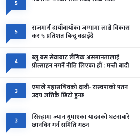
५
राजमार्ग दायाँबायाँका जग्गामा लाग्ने विकास
५
कर ५ प्रतिशत बिन्दु बढाइँदै
ब्लु बस सेवाबाट लैंगिक असमानतालाई
४
प्रोत्साहन नगर्ने नीति लिएका हौं : मन्त्री बादी
एमाले महासचिवको दाबी- रास्वपाको पतन
३
उदय जत्तिकै छिटो हुन्छ
सिरहामा ज्यान गुमाएका यादवको घटनाबारे
३
छानबिन गर्न समिति गठन