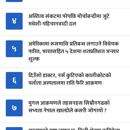
अस्तित्व संकटमा परेपछि मोर्चाबन्दीमा जुटे
४
मधेशी-पहिचानवादी दल
अमेरिकामा रूसमाथि प्रतिबन्ध लगाउने विधेयक
५
पारित, भारतसहित ५ देशमा शतप्रतिशत भन्सार
शुल्क
दिउँसो डाक्टर, नर्स कुटिएको कालीकोटको
६
पलाँता अस्पतालमा राति फेरि आक्रमण
मुगल आक्रमणले तहसनहस सिम्रौनगढको
७
सभ्यता नेपाल खाल्डोले कसरी जोगायो ?