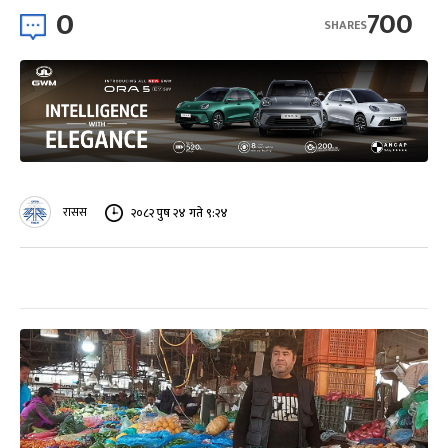
0
700
SHARES
रासस
२०८२ पुष २४ गते ९:२४