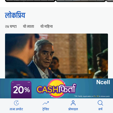
लोकप्रिय
२४ घण्टा
यो साता
यो महिना
शेरबहादुर देउवा स्वदेश फर्किने समय परिवर्तन
ताजा अपडेट
ट्रेन्डिङ
प्रोफाइल
सर्च