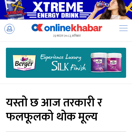
Skip
to
२३ साउन २०८३, शनिबार
content
यस्तो छ आज तरकारी र
फलफूलको थोक मूल्य