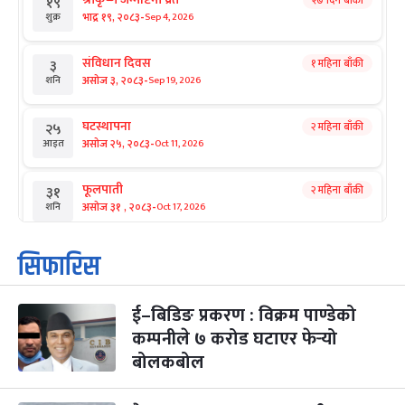
१९
-
भाद्र १९, २०८३
Sep 4, 2026
शुक्र
संविधान दिवस
१ महिना बाँकी
३
-
असोज ३, २०८३
Sep 19, 2026
शनि
घटस्थापना
२ महिना बाँकी
२५
-
असोज २५, २०८३
Oct 11, 2026
आइत
फूलपाती
२ महिना बाँकी
३१
-
असोज ३१ , २०८३
Oct 17, 2026
शनि
कार्तिक सङ्क्रान्ति
२ महिना बाँकी
१
सिफारिस
-
कार्तिक १, २०८३
Oct 18, 2026
आइत
ई–बिडिङ प्रकरण : विक्रम पाण्डेको
महानवमी
२ महिना बाँकी
३
-
कम्पनीले ७ करोड घटाएर फेर्‍यो
कार्तिक ३, २०८३
Oct 20, 2026
मंगल
बोलकबोल
विजयादशमी
२ महिना बाँकी
४
-
कार्तिक ४, २०८३
Oct 21, 2026
बुध