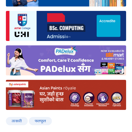
तरकारी
फलफूल