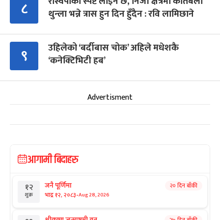
रास्वपाको स्पष्ट लाइन छ, निजी क्षेत्रमा कतिबेला
८
थुन्ला भन्ने त्रास हुन दिन हुँदैन : रवि लामिछाने
उहिलेको ‘बर्दीबास चोक’ अहिले मधेशकै
९
‘कनेक्टिभिटी हब’
Advertisment
आगामी बिदाहरु
जनै पूर्णिमा
२० दिन बाँकी
१२
-
भाद्र १२, २०८३
Aug 28, 2026
शुक्र
श्रीकृष्ण जन्माष्टमी व्रत
२७ दिन बाँकी