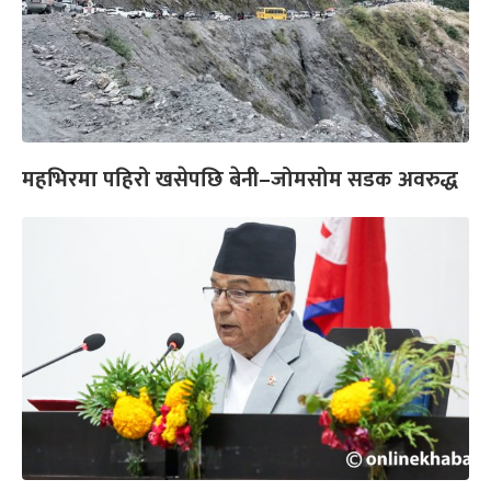
महभिरमा पहिरो खसेपछि बेनी–जोमसोम सडक अवरुद्ध