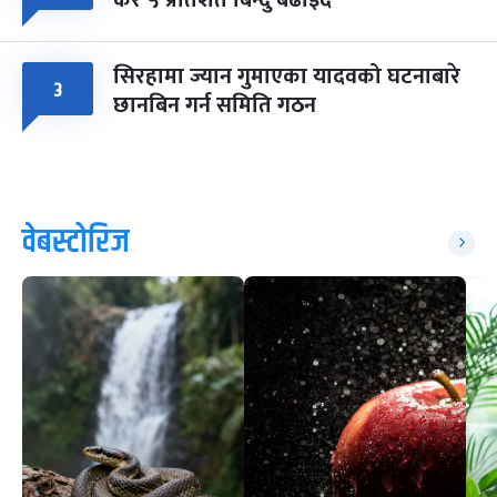
कर ५ प्रतिशत बिन्दु बढाइँदै
सिरहामा ज्यान गुमाएका यादवको घटनाबारे
३
छानबिन गर्न समिति गठन
वेबस्टोरिज