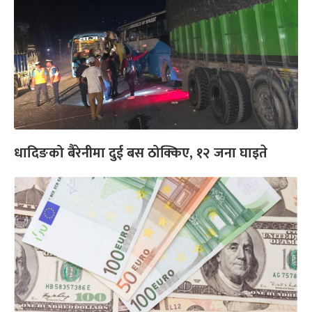
धादिङको बैरेनीमा दुई बस ठोक्किए, १२ जना घाइते