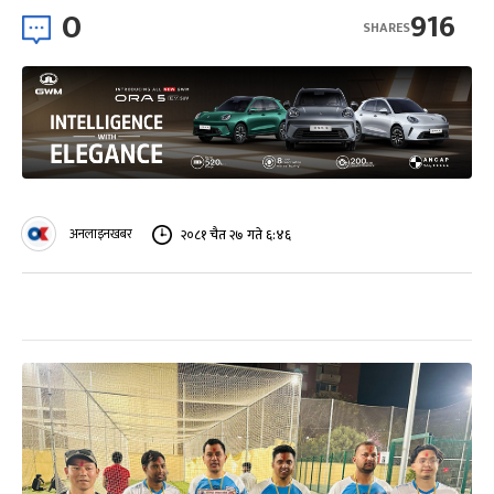
0
916
SHARES
अनलाइनखबर
२०८१ चैत २७ गते ६:४६