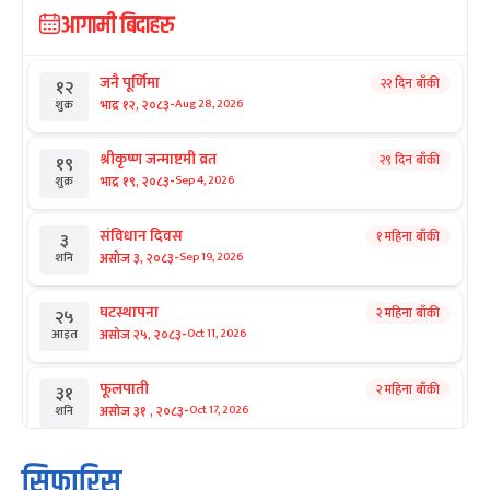
आगामी बिदाहरु
जनै पूर्णिमा
२२ दिन बाँकी
१२
-
भाद्र १२, २०८३
Aug 28, 2026
शुक्र
श्रीकृष्ण जन्माष्टमी व्रत
२९ दिन बाँकी
१९
-
भाद्र १९, २०८३
Sep 4, 2026
शुक्र
संविधान दिवस
१ महिना बाँकी
३
-
असोज ३, २०८३
Sep 19, 2026
शनि
घटस्थापना
२ महिना बाँकी
२५
-
असोज २५, २०८३
Oct 11, 2026
आइत
फूलपाती
२ महिना बाँकी
३१
-
असोज ३१ , २०८३
Oct 17, 2026
शनि
कार्तिक सङ्क्रान्ति
२ महिना बाँकी
१
सिफारिस
-
कार्तिक १, २०८३
Oct 18, 2026
आइत