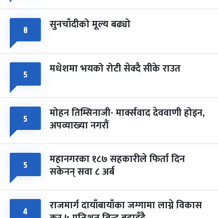
सुनचाँदीको मूल्य बढ्यो
८
मधेशमा भयको रोटी सेक्दै सीके राउत
५
मोहन तिम्सिनाजी- मार्क्सवाद देववाणी होइन,
५
अपव्याख्या नगरौं
महानगरका १८७ सहकारीले फिर्ता दिन
५
सकेनन् सवा ८ अर्ब
राजमार्ग दायाँबायाँका जग्गामा लाग्ने विकास
४