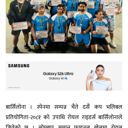
बार्सिलोना । स्पेनमा सम्पन्न चैते दसैं कप भलिबल
प्रतियोगिता-२०८१ को उपाधि रोयल राइडर्स बार्सिलोनाले
जितेको छ । सोमबार सम्पन्न फाइनल खेलमा रोयल