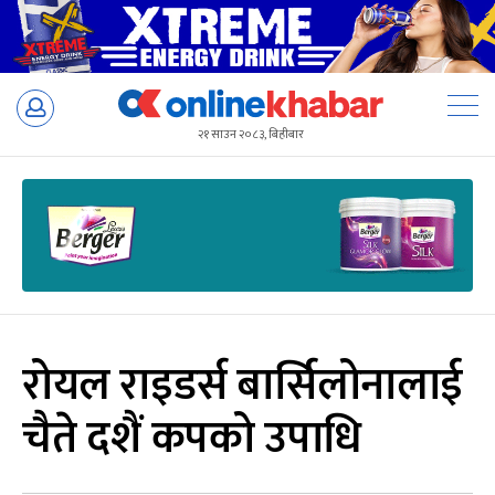
Skip
to
२१ साउन २०८३, बिहीबार
content
रोयल राइडर्स बार्सिलोनालाई
चैते दशैं कपको उपाधि