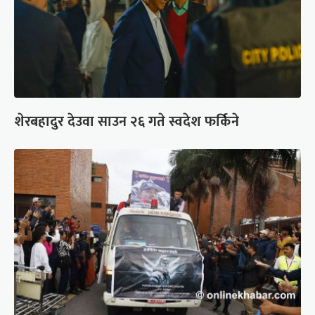
शेरबहादुर देउवा साउन २६ गते स्वदेश फर्किने