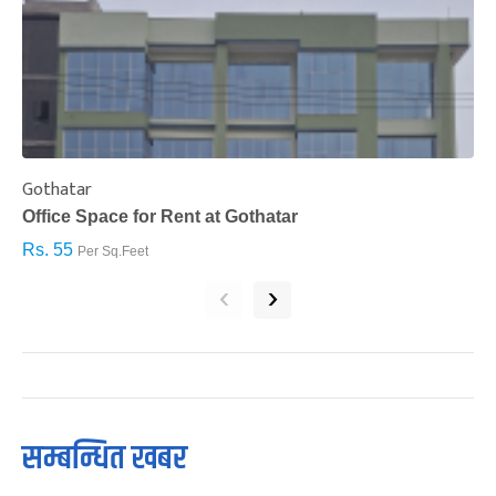
Gothatar
S
Office Space for Rent at Gothatar
H
Rs. 55
R
Per Sq.Feet
‹
›
सम्बन्धित खबर