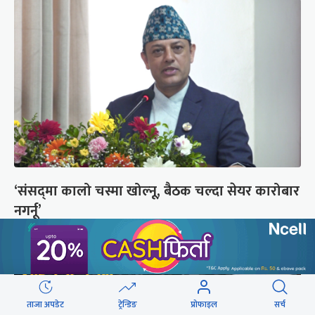
‘संसद्‍मा कालो चस्मा खोल्नू, बैठक चल्दा सेयर कारोबार
नगर्नू’
ताजा अपडेट
ट्रेन्डिङ
प्रोफाइल
सर्च