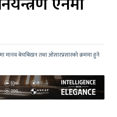
यन्त्रण ऐनमा
ा मानव बेचबिखन तथा ओसारप्रसारको क्रममा हुने