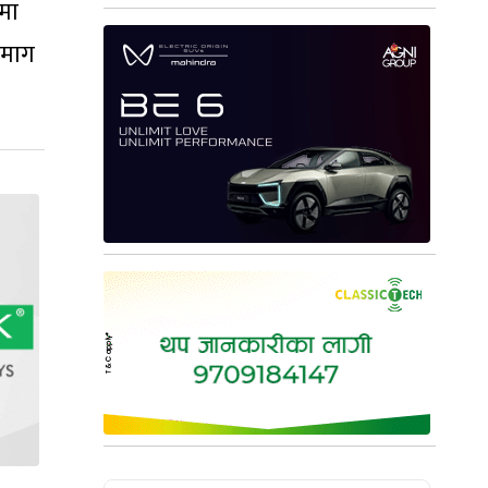
मा
 माग