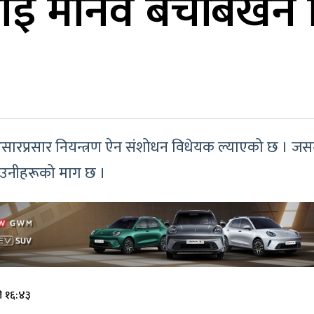
ई मानव बेचबिखन नि
ारप्रसार नियन्त्रण ऐन संशोधन विधेयक ल्याएको छ । जसम
े उनीहरूको माग छ ।
े १६:४३