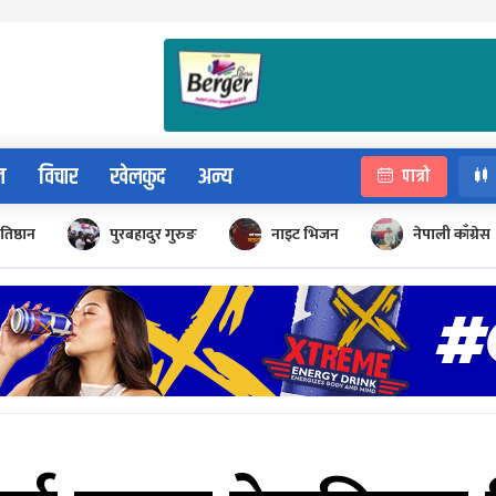
न
विचार
खेलकुद
अन्य
पात्रो
रतिष्ठान
पुरबहादुर गुरुङ
नाइट भिजन
नेपाली काँग्रेस