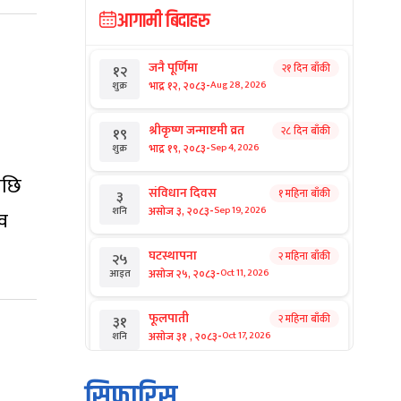
आगामी बिदाहरु
जनै पूर्णिमा
२१ दिन बाँकी
१२
-
भाद्र १२, २०८३
Aug 28, 2026
शुक्र
श्रीकृष्ण जन्माष्टमी व्रत
२८ दिन बाँकी
१९
-
भाद्र १९, २०८३
Sep 4, 2026
शुक्र
सपछि
संविधान दिवस
१ महिना बाँकी
३
-
असोज ३, २०८३
Sep 19, 2026
शनि
नव
घटस्थापना
२ महिना बाँकी
२५
-
असोज २५, २०८३
Oct 11, 2026
आइत
फूलपाती
२ महिना बाँकी
३१
-
असोज ३१ , २०८३
Oct 17, 2026
शनि
कार्तिक सङ्क्रान्ति
२ महिना बाँकी
१
सिफारिस
-
कार्तिक १, २०८३
Oct 18, 2026
आइत