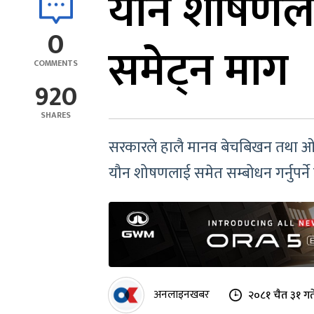
यौन शोषणला
0
समेट्न माग
COMMENTS
920
SHARES
सरकारले हालै मानव बेचबिखन तथा ओस
यौन शोषणलाई समेत सम्बोधन गर्नुपर्न
अनलाइनखबर
२०८१ चैत ३१ गत