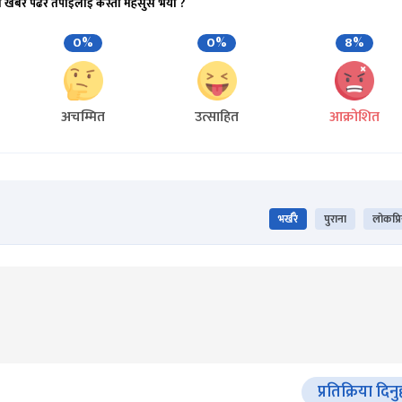
ो खबर पढेर तपाईलाई कस्तो महसुस भयो ?
0%
0%
8%
अचम्मित
उत्साहित
आक्रोशित
भर्खरै
पुराना
लोकप्र
प्रतिक्रिया दिनु