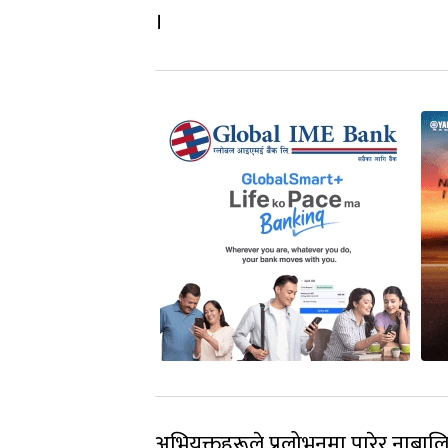
।
अभियुक्तहरूले प्रलोभनमा पारेर नाब