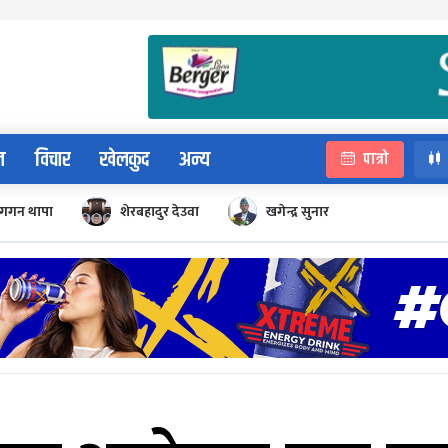
न
विचार
खेलकुद
अन्य
पात्रो
गगन थापा
शेरबहादुर देउवा
खगेन्द्र सुनार