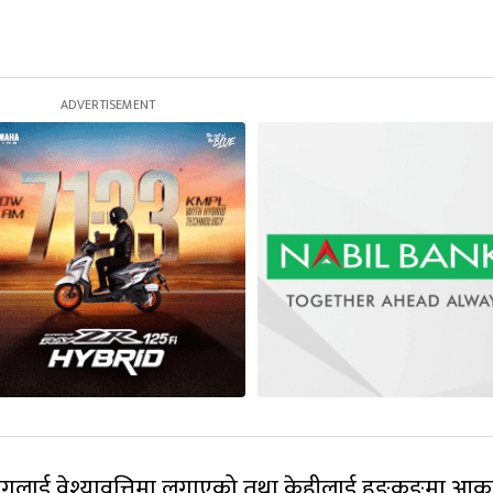
ालिगलाई वेश्यावृत्तिमा लगाएको तथा केहीलाई हङकङमा आक