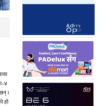
माया
का–४
छन् ।
को हो