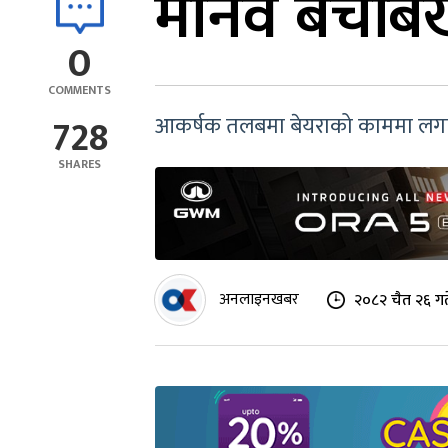
मानव बेचबि
0
COMMENTS
728
आकर्षक तलबमा बेयराको काममा लगाइद
SHARES
अनलाइनखबर
२०८२ चैत २६ ग