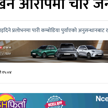
खन आरोपमा चार जना
िने प्रलोभनमा पारी कम्बोडिया पुर्याएको अनुसन्धानबाट
ते १५:०४