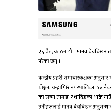
२६ चैत, काठमाडौं । मानव बेचबिखन 
परेका छन् ।
केन्द्रीय प्रहरी समाचारकक्षका अनुस
योञ्जन, चन्द्रागिरि नगरपालिका–१४ न
का सुष्मा तामाङ र धादिङको थाक्रे गा
उनीहरूलाई मानव बेचबिखन अनुसन्धान 