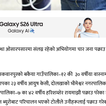
तथा ओसारपसारमा संलग्न रहेको अभियोगमा चार जना पक्राउ
ार मकवानपुरको बकैया गाउँपालिका–१२ की ३० वर्षीया वास्ना
ैकापका २३ वर्षीय आयुष केसी, दोलखाको भीमेश्वर नगरपालि
उँपालिका–७ का ४२ वर्षीय हरिशम्शेर रायमाझी पक्राउ परेका 
ब्युरोबाट परिचालन भएको टोलीले उनीहरूलाई पक्राउ गरे