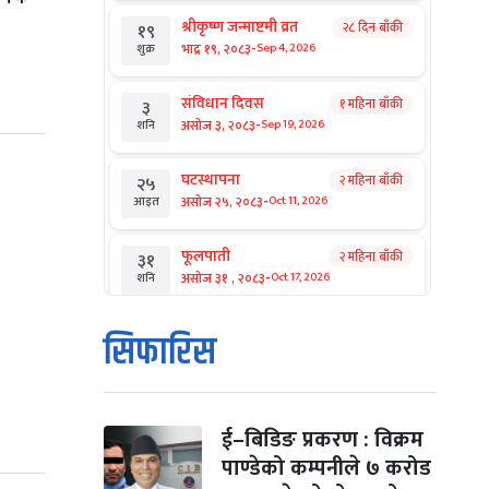
श्रीकृष्ण जन्माष्टमी व्रत
२८ दिन बाँकी
१९
-
भाद्र १९, २०८३
Sep 4, 2026
शुक्र
संविधान दिवस
१ महिना बाँकी
३
-
असोज ३, २०८३
Sep 19, 2026
शनि
घटस्थापना
२ महिना बाँकी
२५
-
असोज २५, २०८३
Oct 11, 2026
आइत
फूलपाती
२ महिना बाँकी
३१
-
असोज ३१ , २०८३
Oct 17, 2026
शनि
कार्तिक सङ्क्रान्ति
२ महिना बाँकी
१
सिफारिस
-
कार्तिक १, २०८३
Oct 18, 2026
आइत
महानवमी
२ महिना बाँकी
३
-
कार्तिक ३, २०८३
Oct 20, 2026
मंगल
ई–बिडिङ प्रकरण : विक्रम
पाण्डेको कम्पनीले ७ करोड
विजयादशमी
२ महिना बाँकी