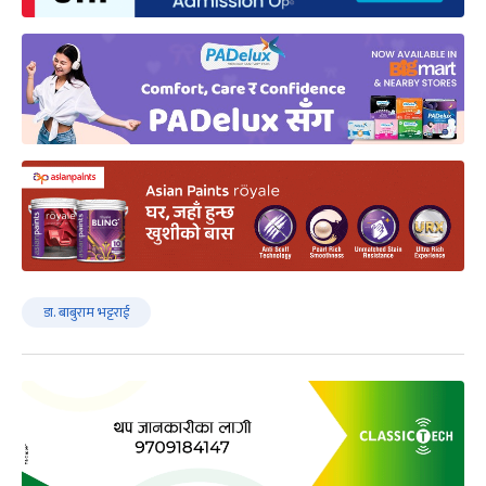
डा. बाबुराम भट्टराई