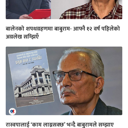
बालेनको शपथग्रहणमा बाबुराम- आफ्नै १२ वर्ष पहिलेको
अग्रलेख सम्झिएँ
रास्वपालाई ‘काम लाग्नसक्छ’ भन्दै बाबुरामले सम्झाए