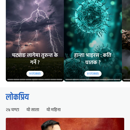
चट्याङ लागेमा तुरुन्त के
हान्ता भाइरस : कति
गर्ने ?
घातक ?
9
STORIES
8
STORIES
लोकप्रिय
२४ घण्टा
यो साता
यो महिना