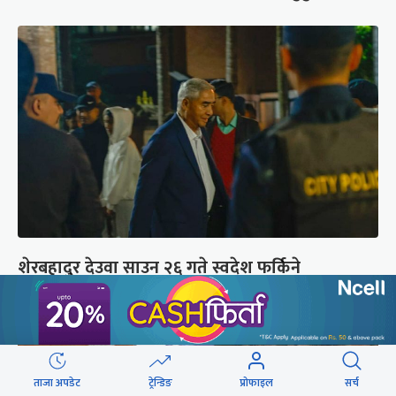
शेरबहादुर देउवा साउन २६ गते स्वदेश फर्किने
ताजा अपडेट
ट्रेन्डिङ
प्रोफाइल
सर्च