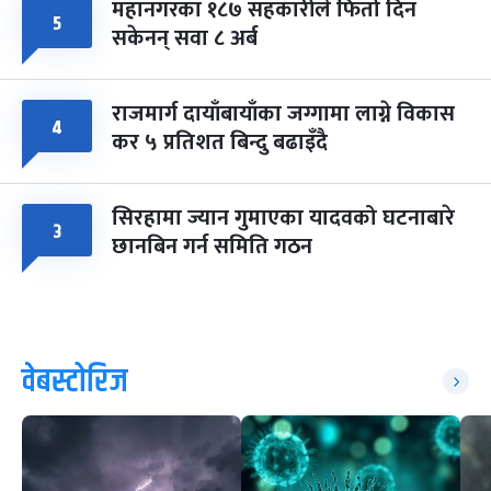
महानगरका १८७ सहकारीले फिर्ता दिन
५
सकेनन् सवा ८ अर्ब
राजमार्ग दायाँबायाँका जग्गामा लाग्ने विकास
४
कर ५ प्रतिशत बिन्दु बढाइँदै
सिरहामा ज्यान गुमाएका यादवको घटनाबारे
३
छानबिन गर्न समिति गठन
वेबस्टोरिज