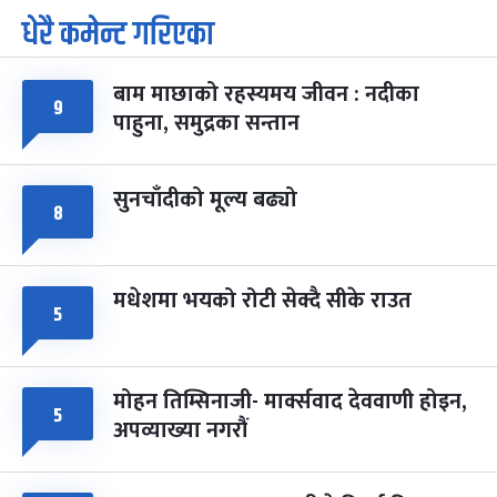
धेरै कमेन्ट गरिएका
पूर्णिमा व्रत
७ महिना बाँकी
७
-
चैत्र ७, २०८३
Mar 21, 2027
आइत
बाम माछाको रहस्यमय जीवन : नदीका
९
फागुपूर्णिमा
७ महिना बाँकी
८
पाहुना, समुद्रका सन्तान
-
चैत्र ८, २०८३
Mar 22, 2027
सोम
सुनचाँदीको मूल्य बढ्यो
८
मधेशमा भयको रोटी सेक्दै सीके राउत
५
मोहन तिम्सिनाजी- मार्क्सवाद देववाणी होइन,
५
अपव्याख्या नगरौं