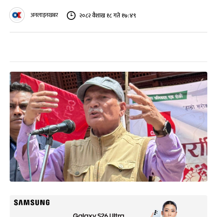
अनलाइनखबर
२०८२ वैशाख १८ गते १७:४९