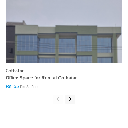
Gothatar
S
Office Space for Rent at Gothatar
H
Rs. 55
R
Per Sq.Feet
‹
›