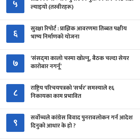
५
ल्याइयो (तस्वीरहरू)
सुरक्षा रिपोर्ट : प्राज्ञिक आवरणमा तिब्बत पक्षीय
६
भाष्य निर्माणको योजना
‘संसद्‍मा कालो चस्मा खोल्नू, बैठक चल्दा सेयर
७
कारोबार नगर्नू’
राष्ट्रिय परिचयपत्रको ‘सर्भर’ समस्याले १६
८
निकायका काम प्रभावित
सर्वोच्चले कांग्रेस विवाद पुनरावलोकन गर्न आदेश
९
दिनुको आधार के हो ?