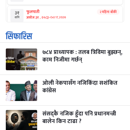
फूलपाती
२ महिना बाँकी
३१
-
असोज ३१ , २०८३
Oct 17, 2026
शनि
कार्तिक सङ्क्रान्ति
२ महिना बाँकी
१
सिफारिस
-
कार्तिक १, २०८३
Oct 18, 2026
आइत
७८४ प्राध्यापक : तलब त्रिविमा बुझ्छन्,
महानवमी
२ महिना बाँकी
३
-
काम निजीमा गर्छन्
कार्तिक ३, २०८३
Oct 20, 2026
मंगल
विजयादशमी
२ महिना बाँकी
४
-
कार्तिक ४, २०८३
Oct 21, 2026
बुध
ओली नेकपासँग नजिकिँदा सशंकित
कांग्रेस
पापा‌ङ्कुशा एकादशी व्रत
२ महिना बाँकी
५
-
कार्तिक ५, २०८३
Oct 22, 2026
बिहि
संसद्कै नजिक हुँदा पनि प्रधानमन्त्री
कुकुर तिहार
३ महिना बाँकी
२२
-
कार्तिक २२, २०८३
बालेन किन टाढा ?
Nov 8, 2026
आइत