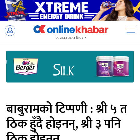
Skip
to
२१ साउन २०८३, बिहीबार
content
बाबुरामको टिप्पणी : श्री ५ त
ठिक हुँदै होइनन्, श्री ३ पनि
ठिक होइनन्