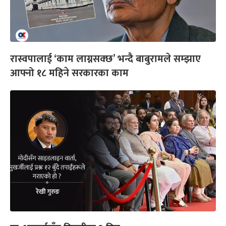
रास्वपालाई ‘काम लाग्नसक्छ’ भन्दै बाबुरामले सम्झाए
आफ्नो १८ महिने सरकारका काम