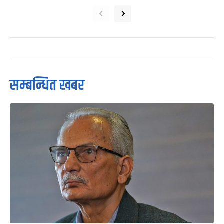
‹
›
सम्बन्धित खबर