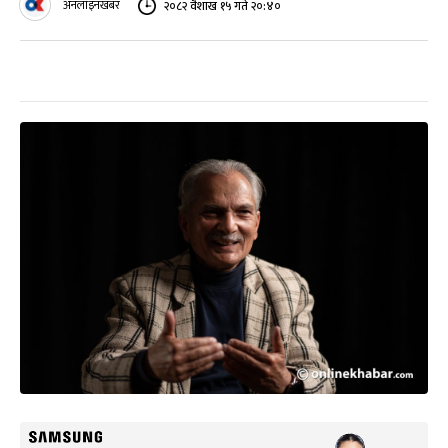
अनलाइनखबर
२०८२ वैशाख १५ गते २०:४०