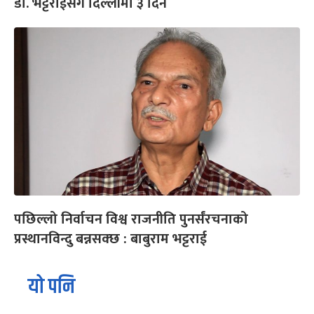
डा. भट्टराईसँग दिल्लीमा ३ दिन
पछिल्लो निर्वाचन विश्व राजनीति पुनर्संरचनाको
प्रस्थानविन्दु बन्नसक्छ : बाबुराम भट्टराई
यो पनि