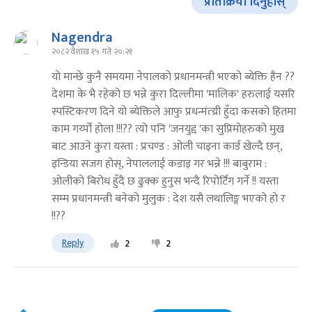
प्रतिक्रिया दिनुहोस्
Nagendra
२०८२ वैशाख १५ गते २०:२१
यो मान्छे कुनै समयमा नेपालको प्रधानमन्त्री भएको ब्येक्ति हैन ??
देशमा के भै रहेको छ भन्ने कुरा दिल्लीमा 'मालिक' हरुलाई यसरि
स्पस्टिकरण दिने यो ब्येक्तिले आफु प्रधन्मंत्य्री हुँदा कसको हितमा
काम गर्य्पो होला !!!?? त्यो पनि 'जनयुद्द 'का सुप्रिमोहरुको मुख
बाट आउने कुरा यस्ता : प्रचण्ड : ओली चाइना कार्ड खेल्दै छन्,
इन्डिया सजग होस्, नेपाललाई कडाइ गर भन्ने !!! बाबुराम :
ओलीको बिरोध हुँदै छ ढुक्क हुनुस भन्दै रिपोर्टिंग गर्ने !! यस्ता
सम्म प्रधानमन्त्री बनेको मुलुक : देश यसै लथालिङ्ग भएको हो र
!!??
Reply
2
2