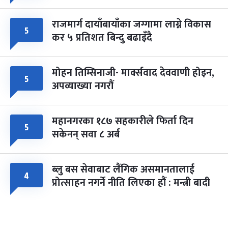
राजमार्ग दायाँबायाँका जग्गामा लाग्ने विकास
५
कर ५ प्रतिशत बिन्दु बढाइँदै
मोहन तिम्सिनाजी- मार्क्सवाद देववाणी होइन,
५
अपव्याख्या नगरौं
महानगरका १८७ सहकारीले फिर्ता दिन
५
सकेनन् सवा ८ अर्ब
ब्लु बस सेवाबाट लैंगिक असमानतालाई
४
प्रोत्साहन नगर्ने नीति लिएका हौं : मन्त्री बादी