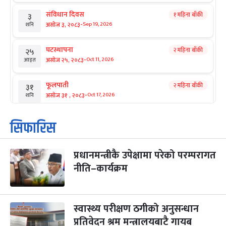
संविधान दिवस
१ महिना बाँकी
३
-
असोज ३, २०८३
Sep 19, 2026
शनि
घटस्थापना
२ महिना बाँकी
२५
-
असोज २५, २०८३
Oct 11, 2026
आइत
फूलपाती
२ महिना बाँकी
३१
-
असोज ३१ , २०८३
Oct 17, 2026
शनि
कार्तिक सङ्क्रान्ति
२ महिना बाँकी
१
सिफारिस
-
कार्तिक १, २०८३
Oct 18, 2026
आइत
प्रधानमन्त्रीकै उपेक्षामा परेको परम्परागत
महानवमी
२ महिना बाँकी
३
-
नीति–कार्यक्रम
कार्तिक ३, २०८३
Oct 20, 2026
मंगल
विजयादशमी
२ महिना बाँकी
४
-
कार्तिक ४, २०८३
Oct 21, 2026
बुध
स्वास्थ्य परीक्षण ठगीको अनुसन्धान
प्रतिवेदन श्रम मन्त्रालयबाटै गायब