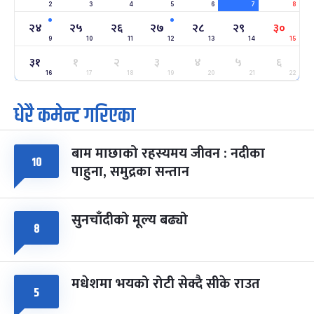
2
3
4
5
6
7
8
अन्तराष्ट्रिय नारी दिवस
७ महिना बाँकी
२४
-
फाल्गुन २४, २०८३
Mar 8, 2027
सोम
२४
२५
२६
२७
२८
२९
३०
9
10
11
12
13
14
15
ग्याल्पो ल्होसार
७ महिना बाँकी
२५
३१
१
२
३
४
५
६
-
फाल्गुन २५, २०८३
Mar 9, 2027
मंगल
16
17
18
19
20
21
22
धेरै कमेन्ट गरिएका
पूर्णिमा व्रत
७ महिना बाँकी
७
-
चैत्र ७, २०८३
Mar 21, 2027
आइत
बाम माछाको रहस्यमय जीवन : नदीका
फागुपूर्णिमा
७ महिना बाँकी
८
१०
पाहुना, समुद्रका सन्तान
-
चैत्र ८, २०८३
Mar 22, 2027
सोम
सुनचाँदीको मूल्य बढ्यो
८
मधेशमा भयको रोटी सेक्दै सीके राउत
५