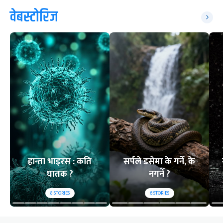
वेबस्टोरिज
हान्ता भाइरस : कति
सर्पले डसेमा के गर्ने, के
घातक ?
नगर्ने ?
8
STORIES
6
STORIES