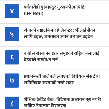
पर्वतारोही पुरबहादुर गुरुङको अन्त्येष्टि
४
(तस्वीरहरू)
सेनाको नाइटभिजन हेलिकप्टर : भीआईपीका
५
लागि उड्छ, जनताको ज्यान बचाउन उड्दैन
कांग्रेस संस्थापन इतर समूहको राष्ट्रिय भेलालाई
६
देउवाले सम्बोधन गर्ने
प्रधानमन्त्री बालेनले ल्याएको विधेयक संसदीय
७
समितिबाट जस्ताको तस्तै सदर
शैक्षिक क्रेडिट बैंक : विदेशमा अध्ययन पूरा नगरी
८
फर्किए नेपालमा निरन्तरता