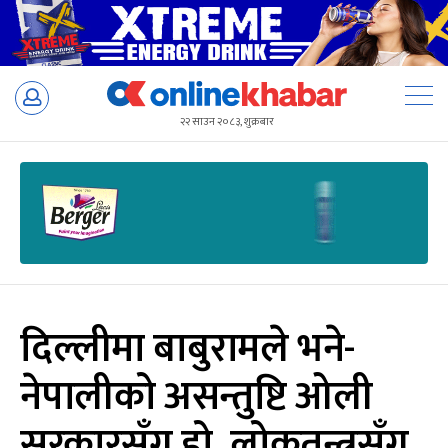
Skip
to
२२ साउन २०८३, शुक्रबार
content
दिल्लीमा बाबुरामले भने-
नेपालीको असन्तुष्टि ओली
सरकारसँग हो, लोकतन्त्रसँग