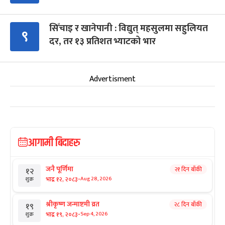
सिँचाइ र खानेपानी : विद्युत् महसुलमा सहुलियत
९
दर, तर १३ प्रतिशत भ्याटको भार
Advertisment
आगामी बिदाहरु
जनै पूर्णिमा
२१ दिन बाँकी
१२
-
भाद्र १२, २०८३
Aug 28, 2026
शुक्र
श्रीकृष्ण जन्माष्टमी व्रत
२८ दिन बाँकी
१९
-
भाद्र १९, २०८३
Sep 4, 2026
शुक्र