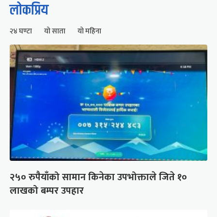
लोकप्रिय
२४ घण्टा
यो साता
यो महिना
२५० रुपैयाँको सामान किनेका उपभोक्ताले जिते १०
लाखको बम्पर उपहार