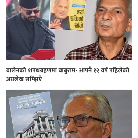
बालेनको शपथग्रहणमा बाबुराम- आफ्नै १२ वर्ष पहिलेको
अग्रलेख सम्झिएँ