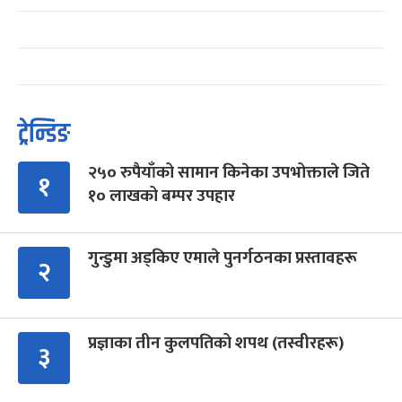
ट्रेन्डिङ
२५० रुपैयाँको सामान किनेका उपभोक्ताले जिते
१
१० लाखको बम्पर उपहार
गुन्डुमा अड्किए एमाले पुनर्गठनका प्रस्तावहरू
२
प्रज्ञाका तीन कुलपतिको शपथ (तस्वीरहरू)
३