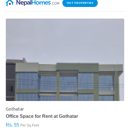
HOT PROPERTIES
Gothatar
S
Office Space for Rent at Gothatar
H
Rs. 55
R
Per Sq.Feet