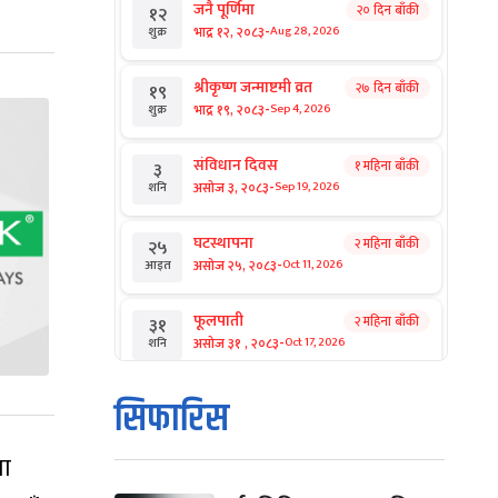
जनै पूर्णिमा
२० दिन बाँकी
१२
-
भाद्र १२, २०८३
Aug 28, 2026
शुक्र
श्रीकृष्ण जन्माष्टमी व्रत
२७ दिन बाँकी
१९
-
भाद्र १९, २०८३
Sep 4, 2026
शुक्र
संविधान दिवस
१ महिना बाँकी
३
-
असोज ३, २०८३
Sep 19, 2026
शनि
घटस्थापना
२ महिना बाँकी
२५
-
असोज २५, २०८३
Oct 11, 2026
आइत
फूलपाती
२ महिना बाँकी
३१
-
असोज ३१ , २०८३
Oct 17, 2026
शनि
कार्तिक सङ्क्रान्ति
२ महिना बाँकी
१
सिफारिस
-
कार्तिक १, २०८३
Oct 18, 2026
आइत
मा
महानवमी
२ महिना बाँकी
३