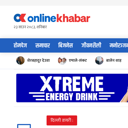
Skip
to
content
२३ साउन २०८३, शनिबार
होमपेज
समाचार
बिजनेस
जीवनशैली
मनोरञ्ज
शेरबहादुर देउवा
एमाले-संकट
बालेन शाह
दिल्ली डायरी :