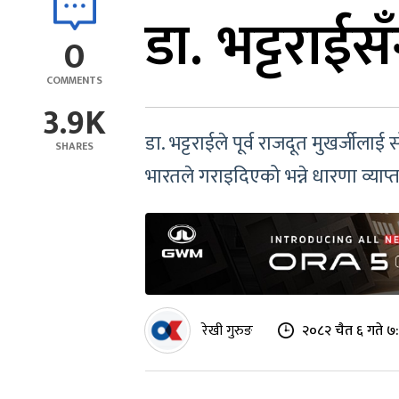
डा. भट्टराईस
0
COMMENTS
3.9K
डा. भट्टराईले पूर्व राजदूत मुखर्जीलाई 
SHARES
भारतले गराइदिएको भन्ने धारणा व्याप्त
रेखी गुरुङ
२०८२ चैत ६ गते ७