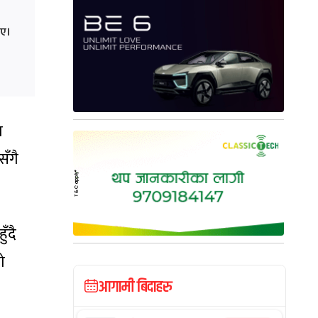
ाए।
ा
सँगै
ुँदै
ो
आगामी बिदाहरु