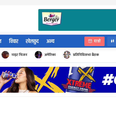
न
विचार
खेलकुद
अन्य
पात्रो
नाइट भिजन
अमेरिका
प्रतिनिधिसभा बैठक