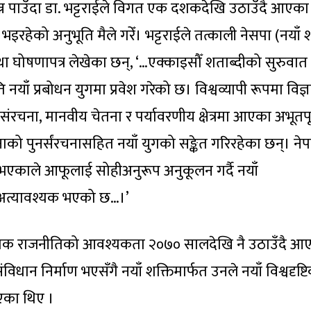
न पाउँदा डा. भट्टराईले विगत एक दशकदेखि उठाउँदै आएका 
 भइरहेको अनुभूति मैले गरेँ। भट्टराईले तत्काली नेसपा (नयाँ श
 घोषणापत्र लेखेका छन्, ‘…एक्काइसौँ शताब्दीको सुरुवात
 नयाँ प्रबोधन युगमा प्रवेश गरेको छ। विश्वव्यापी रूपमा विज्
क संरचना, मानवीय चेतना र पर्यावरणीय क्षेत्रमा आएका अभूतपूर
नाको पुनर्संरचनासहित नयाँ युगको सङ्केत गरिरहेका छन्। ने
ग भएकाले आफूलाई सोहीअनुरूप अनुकूलन गर्दै नयाँ
ु अत्यावश्यक भएको छ…।’
कल्पिक राजनीतिको आवश्यकता २०७० सालदेखि नै उठाउँदै आ
ान निर्माण भएसँगै नयाँ शक्तिमार्फत उनले नयाँ विश्वदृष्
दिएका थिए ।