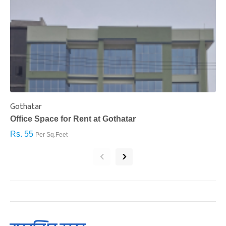
Gothatar
S
Office Space for Rent at Gothatar
H
Rs. 55
R
Per Sq.Feet
‹
›