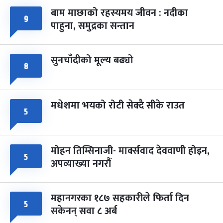
बाम माछाको रहस्यमय जीवन : नदीका
फागुपूर्णिमा
७ महिना बाँकी
८
९
पाहुना, समुद्रका सन्तान
-
चैत्र ८, २०८३
Mar 22, 2027
सोम
सुनचाँदीको मूल्य बढ्यो
८
मधेशमा भयको रोटी सेक्दै सीके राउत
५
मोहन तिम्सिनाजी- मार्क्सवाद देववाणी होइन,
५
अपव्याख्या नगरौं
महानगरका १८७ सहकारीले फिर्ता दिन
५
सकेनन् सवा ८ अर्ब