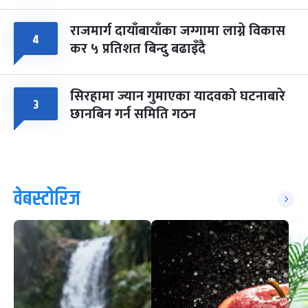
राजमार्ग दायाँबायाँका जग्गामा लाग्ने विकास
४
कर ५ प्रतिशत बिन्दु बढाइँदै
सिरहामा ज्यान गुमाएका यादवको घटनाबारे
३
छानबिन गर्न समिति गठन
वेबस्टोरिज