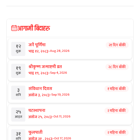
आगामी बिदाहरु
जनै पूर्णिमा
२१ दिन बाँकी
१२
-
भाद्र १२, २०८३
Aug 28, 2026
शुक्र
श्रीकृष्ण जन्माष्टमी व्रत
२८ दिन बाँकी
१९
-
भाद्र १९, २०८३
Sep 4, 2026
शुक्र
संविधान दिवस
१ महिना बाँकी
३
-
असोज ३, २०८३
Sep 19, 2026
शनि
घटस्थापना
२ महिना बाँकी
२५
-
असोज २५, २०८३
Oct 11, 2026
आइत
फूलपाती
२ महिना बाँकी
३१
-
असोज ३१ , २०८३
Oct 17, 2026
शनि