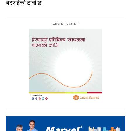
भट्टराईको दाबी छ ।