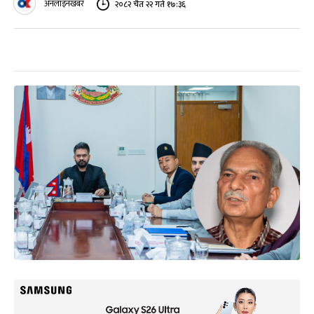
अनलाइनखबर
२०८२ चैत २२ गते १७:३६