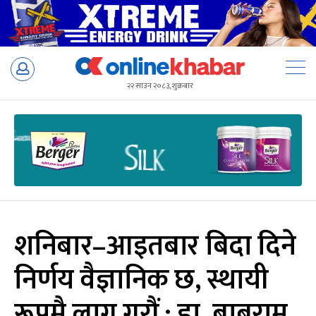
Skip
to
२२ साउन २०८३, शुक्रबार
content
शनिबार–आइतबार बिदा दिने
निर्णय वैज्ञानिक छ, स्थायी
रूपमै लागु गरौं : डा. बाबुराम