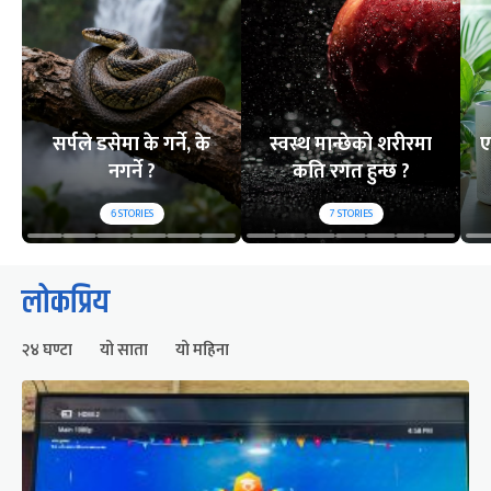
सर्पले डसेमा के गर्ने, के
स्वस्थ मान्छेको शरीरमा
ए
नगर्ने ?
कति रगत हुन्छ ?
6
STORIES
7
STORIES
लोकप्रिय
२४ घण्टा
यो साता
यो महिना