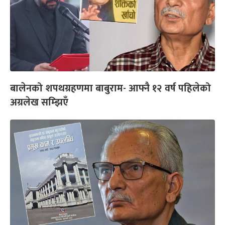
बालेनको शपथग्रहणमा बाबुराम- आफ्नै १२ वर्ष पहिलेको
अग्रलेख सम्झिएँ