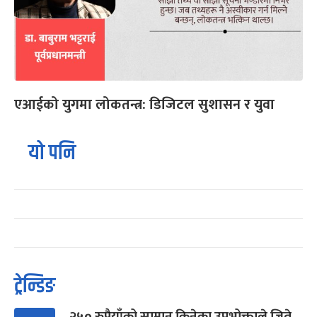
एआईको युगमा लोकतन्त्र: डिजिटल सुशासन र युवा
यो पनि
ट्रेन्डिङ
२५० रुपैयाँको सामान किनेका उपभोक्ताले जिते