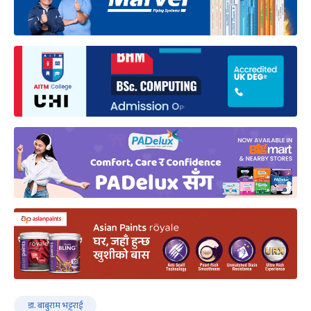
डा. बाबुराम भट्टराई